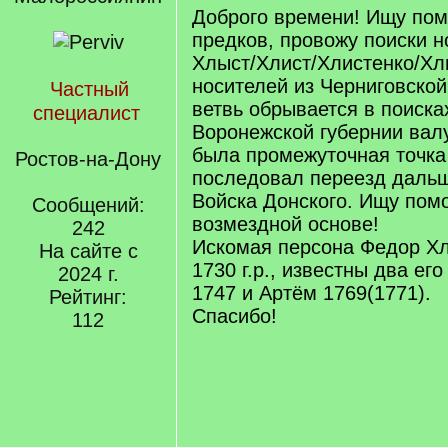
Доброго времени! Ищу пом
предков, провожу поиски 
Хлыст/Хлист/Хлистенко/Хл
носителей из Черниговской
Частный
ветвь обрывается в поисках
специалист
Воронежской губернии валу
была промежуточная точка 
Ростов-на-Дону
последовал переезд дальш
Войска Донского. Ищу пом
Сообщений:
возмездной основе!
242
Искомая персона Федор Хл
На сайте с
1730 г.р., известны два ег
2024 г.
1747 и Артём 1769(1771).
Рейтинг:
Спасибо!
112