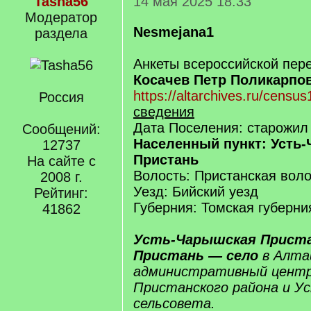
Tasha56
14 мая 2025 18:33
Модератор
Nesmejana1
раздела
Анкеты всероссийской пере
Косачев Петр Поликарпо
https://altarchives.ru/cens
Россия
сведения
Дата Поселения: старожил
Сообщений:
Населенный пункт: Усть
12737
Пристань
На сайте с
Волость: Пристанская воло
2008 г.
Уезд: Бийский уезд
Рейтинг:
Губерния: Томская губерни
41862
Усть-Чарышская Приста
Пристань — село
в Алта
административный центр
Пристанского района и У
сельсовета.