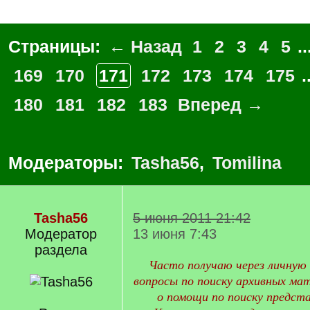
Страницы:
← Назад
1
2
3
4
5
..
169
170
171
172
173
174
175
.
180
181
182
183
Вперед →
Модераторы:
Tasha56
,
Tomilina
Tasha56
5 июня 2011 21:42
Модератор
13 июня 7:43
раздела
Часто получаю через личную 
вопросы по поиску архивных мат
о помощи по поиску предст