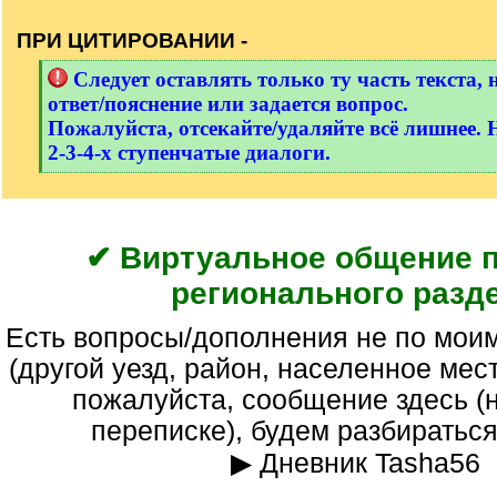
/
q
ПРИ ЦИТИРОВАНИИ -
]
[
Следует оставлять только ту часть текста, 
q
ответ/пояснение или задается вопрос.
]
Пожалуйста, отсекайте/удаляйте всё лишнее. 
2-3-4-х ступенчатые диалоги.
[
/
q
]
✔ Виртуальное общение 
регионального разд
Есть вопросы/дополнения не по моим темам раздела
(другой уезд, район, населенное мес
пожалуйста, сообщение здесь (н
переписке), будем разбираться
▶ Дневник Tasha56