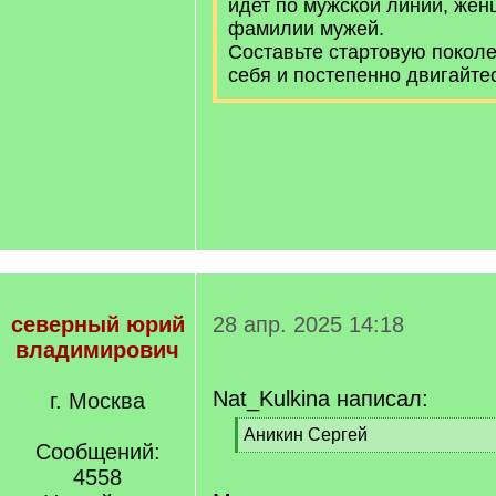
идет по мужской линии, же
фамилии мужей.
Составьте стартовую поколе
себя и постепенно двигайте
северный юрий
28 апр. 2025 14:18
владимирович
Nat_Kulkina написал:
г. Москва
[
Аникин Сергей
Сообщений:
q
[
]
4558
/
q