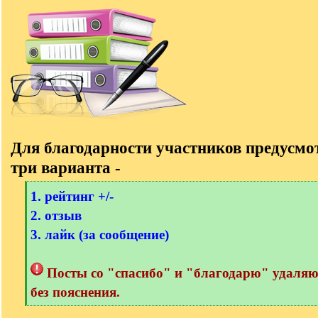
Для благодарности участников предусм
три варианта -
[
1. рейтинг +/-
q
2. отзыв
]
3. лайк (за сообщение)
Посты со "спасибо" и "благодарю" удаля
без пояснения.
[