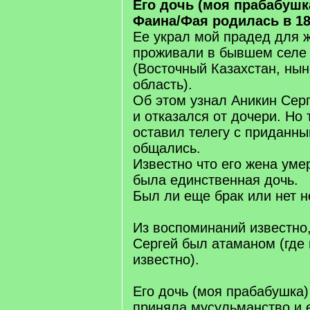
Его дочь (моя прабабушк
Фаина/Фая родилась в 1898
Ее украл мой прадед для 
проживали в бывшем селе
(Восточный Казахстан, ны
область).
Об этом узнал Аникин Серг
и отказался от дочери. Но
оставил телегу с приданн
общались.
Известно что его жена умер
была единственная дочь.
Был ли еще брак или нет н
Из воспоминаний известно,
Сергей был атаманом (где 
известно).
Его дочь (моя прабабушка)
приняла мусульманство и 