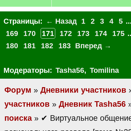
Страницы:
← Назад
1
2
3
4
5
..
169
170
171
172
173
174
175
.
180
181
182
183
Вперед →
Модераторы:
Tasha56
,
Tomilina
Форум
»
Дневники участников
участников
»
Дневник Tasha56
поиска
» ✔ Виртуальное общение