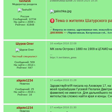
Tasha56
2 июня 2011 12:04
20 июня 2025 19:34
Модератор раздела
Россия
Сообщений: 12734
Тема о жителях Шатурского р
На сайте с 2008 г.
Рейтинг: 41848
---
✅
Вопросы по поиску, адресованные мне, пожалуйст
ДНЕВНИК >>
(Черниговская, Костромская губ., Алт
Шуров Олег
16 ноября 2016 22:08
МК села Остров с 1880 по 1909 в ЦГАМО на 
---
Частный специалист
https://t.me/shatura_genea
Сообщений: 509
На сайте с 2014 г.
Рейтинг: 647
aligote1234
17 ноября 2016 21:28
Новичок
Здравствуйте!Я писала на Азовскую 17, на
моей прабабушки Гусевой Пелагеи Дмитрие
Сообщений: 25
На сайте с 2016 г.
фамилия) не имеется. Для дальнейшего по
Рейтинг: 16
жительства сложно найти края и концы. Сно
aligote1234
17 ноября 2016 21:30
Новичок