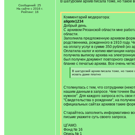
В шатурский архив писала тоже, но такое 
Сообщений: 25
На сайте с 2016 г.
Рейтинг: 16
Комментарий модератора:
aligote1234
Добрый день.
С архивом Рязанской области мне работ
области.
Заполнила предложенную архивом форму
родственника, рожденного в 1910 году. 
на оплату услуг в сумме 350 рублей (из а
Оплатила налог и копию квитанции напра
получила выписку архива на электронную
был получен документ повторного свиде
бланке с печатью архива. Все очень четк
[
В шатурский архив писала тоже, но такое 
q
искать даже платно
]
[
/
q
Столкнулась с тем, что сотрудники (нек
]
нашим данным в запросе. Чем точнее Вы 
нужное". Для каждого запроса есть свои
"Свидетельства о рождении", на получение
официальных сайтах архивов такие форм
Старайтесь заполнить информативно вс
письме укажите суть своего запроса.
ЦГАМО.
Фонд № 16
Опись № 1