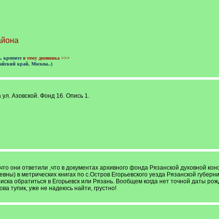
айона
а, крепите
в тему дневника >>>
айский край, Москва..)
ул. Азовской. Фонд 16. Опись 1.
 что они ответили ,что в документах архивного фонда Рязанской духовной ко
вны) в метрических книгах по с.Остров Егорьевского уезда Рязанской губер
иска обратиться в Егорьевск или Рязань. Вообщем когда нет точной даты ро
ва тупик, уже не надеюсь найти, грустно!