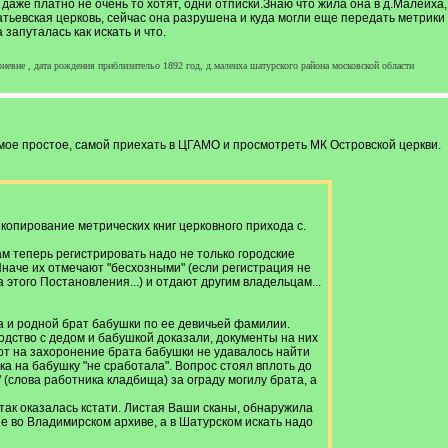
 даже платно не очень то хотят, одни отписки.Знаю что жила она в д.Малеиха,
чатьевская церковь, сейчас она разрушена и куда могли еще передать метрики
 запуталась как искать и что.
иевне , дата рождения приблизительо 1892 год, д.малеиха шатурского района московской области
мое простое, самой приехать в ЦГАМО и просмотреть МК Островской церкви.
 копирование метрических книг церковного прихода с.
ам теперь регистрировать надо не только городские
Иначе их отмечают "бесхозными" (если регистрация не
этого Постановления...) и отдают другим владельцам...
а и родной брат бабушки по ее девичьей фамилии.
дство с дедом и бабушкой доказали, документы на них
от на захоронение брата бабушки не удавалось найти
ка на бабушку "не сработала". Вопрос стоял вплоть до
" (слова работника кладбища) за ограду могилу брата, а
так оказалась кстати. Листая Ваши сканы, обнаружила
е во Владимирском архиве, а в Шатурском искать надо