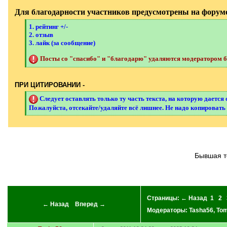
Для благодарности участников предусмотрены на форуме
[
1. рейтинг +/-
q
2. отзыв
]
3. лайк (за сообщение)
Посты со "спасибо" и "благодарю" удаляются модератором бе
[
/
q
]
ПРИ ЦИТИРОВАНИИ -
[
Следует оставлять только ту часть текста, на которую дается 
q
Пожалуйста, отсекайте/удаляйте всё лишнее. Не надо копировать 
]
[
/
q
]
Бывшая 
Страницы:
← Назад
1
2
← Назад
Вперед →
Модераторы:
Tasha56
,
Tom