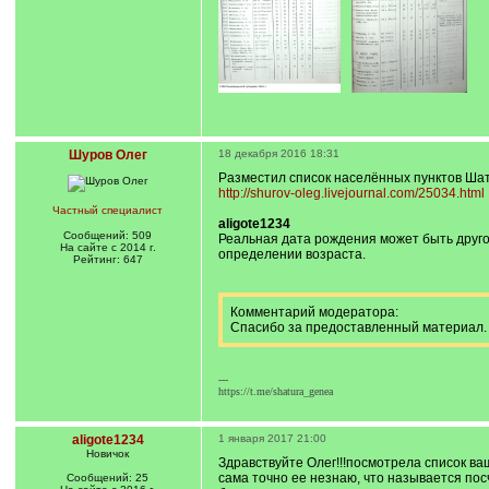
Шуров Олег
18 декабря 2016 18:31
Разместил список населённых пунктов Шат
http://shurov-oleg.livejournal.com/25034.html
Частный специалист
aligote1234
Сообщений: 509
Реальная дата рождения может быть другой
На сайте с 2014 г.
определении возраста.
Рейтинг: 647
Комментарий модератора:
Спасибо за предоставленный материал.
---
https://t.me/shatura_genea
aligote1234
1 января 2017 21:00
Новичок
Здравствуйте Олег!!!посмотрела список ва
сама точно ее незнаю, что называется пос
Сообщений: 25