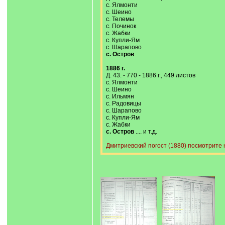
с. Ялмонти
с. Шеино
с. Телемы
с. Починок
с. Жабки
с. Купли-Ям
с. Шарапово
с. Остров
1886 г.
Д. 43. - 770 - 1886 г., 449 листов
с. Ялмонти
с. Шеино
с. Ильмян
с. Радовицы
с. Шарапово
с. Купли-Ям
с. Жабки
с. Остров
.... и т.д.
Дмитриевский погост (1880) посмотрите 