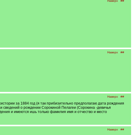
Наверх
##
Наверх
##
Наверх
##
нсистории за 1884 год (я так прибизительно предполагаю дата рождения
нии сведений о рождении Сорокиной Пелагеи (Сорокина -девичья
ждения и имеются ишь только фамилия имя и отчество и место
Наверх
##