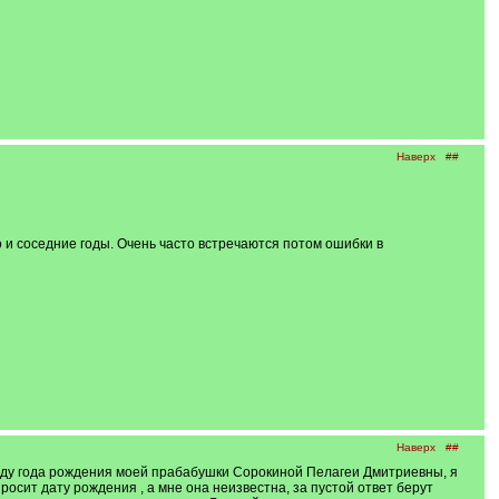
Наверх
##
 и соседние годы. Очень часто встречаются потом ошибки в
Наверх
##
поводу года рождения моей прабабушки Сорокиной Пелагеи Дмитриевны, я
росит дату рождения , а мне она неизвестна, за пустой ответ берут