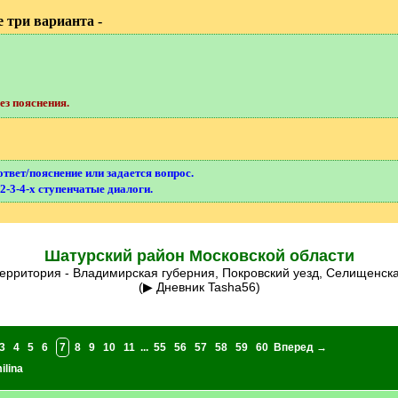
 три варианта -
з пояснения.
ответ/пояснение или задается вопрос.
2-3-4-х ступенчатые диалоги.
Шатурский район Московской области
территория - Владимирская губерния, Покровский уезд, Селищенска
(▶ Дневник Tasha56)
3
4
5
6
7
8
9
10
11
...
55
56
57
58
59
60
Вперед →
ilina