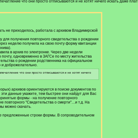
впечатление что они просто отписываются и не хотят ничего искать даже пла
ать не приходилось, работала с архивом Владимирской
 для получения повторного свидетельства о рождении
Через неделю получила на свою почту форму квитанции
рхива).
вила в архив по электронке. Через две недели
 почту, одновременно в ЗАГСе по месту жительства
тельства о рождении родственника на официальном
о и доброжелательно.
впечатление что они просто отписываются и не хотят ничего
оторых) архивов ориентируются в поиске документов по
эти данные укажите, тем быстрее они найдут для Вас
 принятые формы - на получение повторного
 повторного "Свидетельства о смерти"....и т.д. На
ы можно скачать.
е предложенные строки формы. В сопроводительном