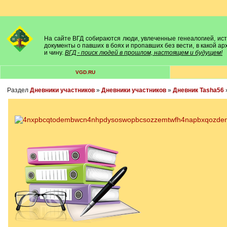
На сайте ВГД собираются люди, увлеченные генеалогией, исто
документы о павших в боях и пропавших без вести, в какой а
и чину.
ВГД - поиск людей в прошлом, настоящем и будущем!
VGD.RU
Раздел
Дневники участников
»
Дневники участников
»
Дневник Tasha56