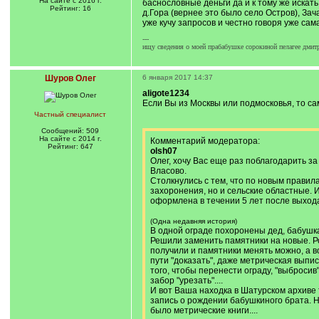
На сайте с 2016 г.
баснословные деньги да и к тому же искать
Рейтинг: 16
д.Гора (вернее это было село Остров), За
уже кучу запросов и честно говоря уже сама
---
ищу сведения о моей прабабушке сорокиной пелагее дмитр
Шуров Олег
6 января 2017 14:37
aligote1234
Если Вы из Москвы или подмосковья, то са
Частный специалист
Сообщений: 509
На сайте с 2014 г.
Комментарий модератора:
Рейтинг: 647
olsh07
Олег, хочу Вас еще раз поблагодарить за
Власово.
Столкнулись с тем, что по новым правил
захоронения, но и сельские областные. 
оформлена в течении 5 лет после выхода 
(Одна недавняя история)
В одной ограде похоронены дед, бабушк
Решили заменить памятники на новые. Ро
получили и памятники менять можно, а в
пути "доказать", даже метрическая выпис
того, чтобы перенести ограду, "выбросив
забор "урезать"....
И вот Ваша находка в Шатурском архиве 
запись о рождении бабушкиного брата. Н
было метрические книги....