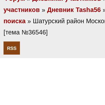
участников
»
Дневник Tasha56
поиска
» Шатурский район Моско
[тема №36546]
RSS