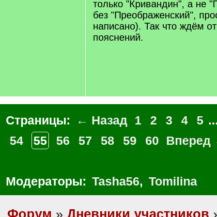
только "Кривандин", а не "
без "Преображенский", про
написано). Так что ждём о
пояснений.
Страницы:
← Назад
1
2
3
4
5
..
54
55
56
57
58
59
60
Вперед
Модераторы:
Tasha56
,
Tomilina
Форум
»
Дневники участников