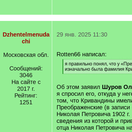
Dzhentelmenuda
29 янв. 2025 11:30
chi
Rotten66 написал:
Московская обл.
[
я правильно понял, что у «П
Сообщений:
q
изначально была фамилия Кр
]
3046
[
/
На сайте с
q
Об этом заявил
Шуров Ол
2017 г.
]
я спросил его, откуда у н
Рейтинг:
том, что Кривандины име
1251
Преображенские (в записи
Николая Петровича 1902 г. р.
сведения из которой и пр
отца Николая Петровича н