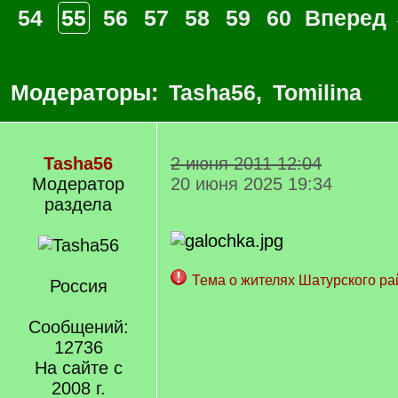
54
55
56
57
58
59
60
Вперед
Модераторы:
Tasha56
,
Tomilina
Tasha56
2 июня 2011 12:04
Модератор
20 июня 2025 19:34
раздела
Тема о жителях Шатурского ра
Россия
Сообщений:
12736
На сайте с
2008 г.