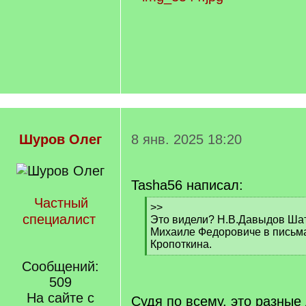
Шуров Олег
8 янв. 2025 18:20
Tasha56 написал:
Частный
[
>>
специалист
q
Это видели? Н.В.Давыдов Шат
]
Михаиле Федоровиче в письмах
Кропоткина.
[
Сообщений:
/
509
q
]
На сайте с
Судя по всему, это разные 