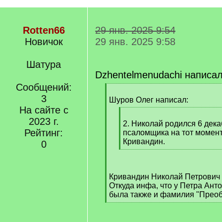
Rotten66
29 янв. 2025 9:54
Новичок
29 янв. 2025 9:58
Шатура
Dzhentelmenudachi написал
Сообщений:
[
3
q
Шуров Олег написал:
]
На сайте с
[
2023 г.
q
2. Николай родился 6 дека
Рейтинг:
]
псаломщика на тот момен
Кривандин.
0
[
/
q
Кривандин Николай Петрович р
]
Откуда инфа, что у Петра Ан
была также и фамилия "Прео
[
/
q