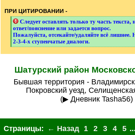
/
q
ПРИ ЦИТИРОВАНИИ -
]
[
Следует оставлять только ту часть текста, 
q
ответ/пояснение или задается вопрос.
]
Пожалуйста, отсекайте/удаляйте всё лишнее. 
2-3-4-х ступенчатые диалоги.
[
/
q
]
Шатурский район Московск
Бывшая территория - Владимирская губерния,
Покровский уезд, Селищенска
(▶ Дневник Tasha56)
Страницы:
← Назад
1
2
3
4
5
..