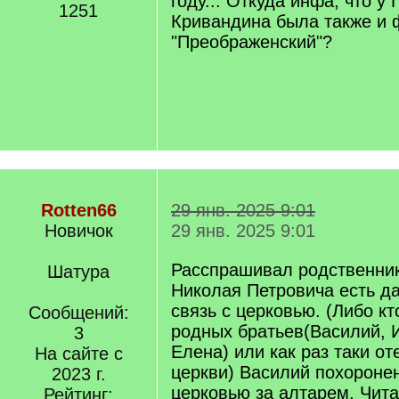
году... Откуда инфа, что у
1251
Кривандина была также и
"Преображенский"?
Rotten66
29 янв. 2025 9:01
Новичок
29 янв. 2025 9:01
Расспрашивал родственник
Шатура
Николая Петровича есть д
связь с церковью. (Либо кто
Сообщений:
родных братьев(Василий, 
3
Елена) или как раз таки от
На сайте с
церкви) Василий похороне
2023 г.
церковью за алтарем. Чита
Рейтинг: