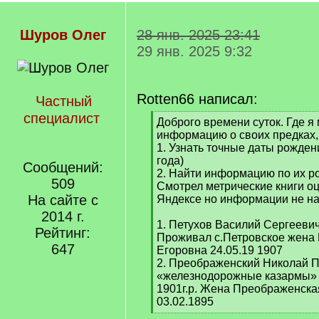
Шуров Олег
28 янв. 2025 23:41
29 янв. 2025 9:32
Rotten66 написал:
Частный
специалист
[
Доброго времени суток. Где я 
q
информацию о своих предках,
]
1. Узнать точные даты рожден
года)
Сообщений:
2. Найти информацию по их р
509
Смотрел метрические книги 
На сайте с
Яндексе но информации не н
2014 г.
1. Петухов Василий Сергеевич
Рейтинг:
Проживал с.Петровское жена
647
Егоровна 24.05.19 1907
2. Преображенский Николай 
«железнодорожные казармы» 
1901г.р. Жена Преображенск
03.02.1895
[