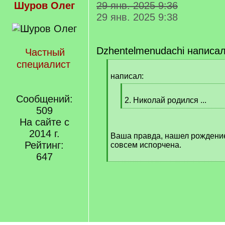
Шуров Олег
29 янв. 2025 9:36
29 янв. 2025 9:38
Dzhentelmenudachi написал
Частный
специалист
[
q
написал:
]
[
Сообщений:
q
2. Николай родился ...
]
509
[
/
На сайте с
q
2014 г.
Ваша правда, нашел рождение
]
Рейтинг:
совсем испорчена.
647