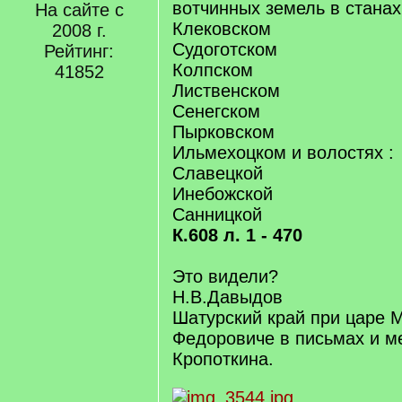
вотчинных земель в станах
На сайте с
Клековском
2008 г.
Судоготском
Рейтинг:
Колпском
41852
Лиственском
Сенегском
Пырковском
Ильмехоцком и волостях :
Славецкой
Инебожской
Санницкой
К.608 л. 1 - 470
Это видели?
Н.В.Давыдов
Шатурский край при царе 
Федоровиче в письмах и ме
Кропоткина.