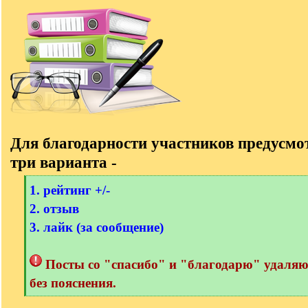
Для благодарности участников предусм
три варианта -
[
1. рейтинг +/-
q
2. отзыв
]
3. лайк (за сообщение)
Посты со "спасибо" и "благодарю" удаля
без пояснения.
[