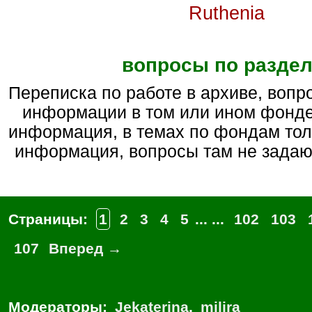
Ruthenia
вопросы по разде
переписка по работе в архиве, вопросы по наличию
информации в том или ином фонде
информация, в темах по фондам тол
информация, вопросы там не задают
Страницы:
1
2
3
4
5
... ...
102
103
107
Вперед →
Модераторы:
Jekaterina
,
milira