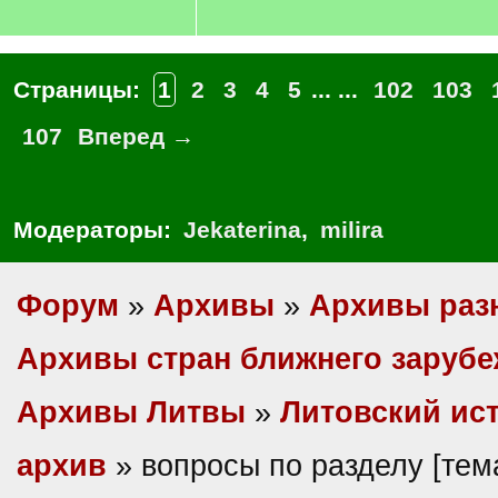
Страницы:
1
2
3
4
5
... ...
102
103
107
Вперед →
Модераторы:
Jekaterina
,
milira
Форум
»
Архивы
»
Архивы раз
Архивы стран ближнего заруб
Архивы Литвы
»
Литовский ис
архив
» вопросы по разделу [те