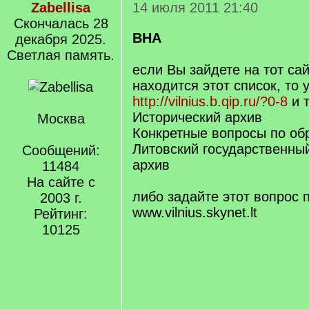
Zabellisa
14 июля 2011 21:40
Cкончалась 28
ВНА
декабря 2025.
Светлая память.
если Вы зайдете на тот сай
находится этот список, то 
http://vilnius.b.qip.ru/?0-8
и т
Исторический архив
Москва
Конкретные вопросы по о
Литовский государственны
Сообщений:
архив
11484
На сайте с
либо задайте этот вопрос п
2003 г.
www.vilnius.skynet.lt
Рейтинг:
10125