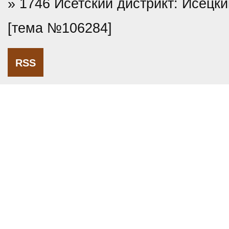
» 1746 Исетский дистрикт: Исецки
[тема №106284]
RSS