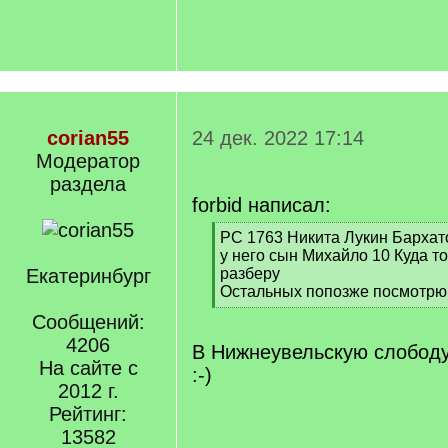
corian55
24 дек. 2022 17:14
Модератор
раздела
forbid написал:
[
РС 1763 Никита Лукин Бархат
q
у него сын Михайло 10 Куда то
]
Екатеринбург
разберу
Остальных попозже посмотрю
[
Сообщений:
/
4206
q
В Нижнеувельскую слободу
]
На сайте с
:-)
2012 г.
Рейтинг:
13582