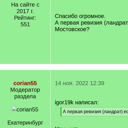
/
На сайте с
q
2017 г.
]
Спасибо огромное.
Рейтинг:
А первая ревизия (ландрат
551
Мостовское?
corian55
14 ноя. 2022 12:39
Модератор
раздела
igor19k написал:
[
А первая ревизия (ландрат) е
q
[
]
Екатеринбург
/
q