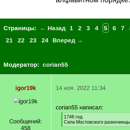
Страницы:
← Назад
1
2
3
4
5
6
7
21
22
23
24
Вперед →
Модератор:
corian55
igor19k
14 ноя. 2022 11:34
corian55 написал:
[
1746 год
Сообщений:
q
Села Мостовского разночинц
]
458
[