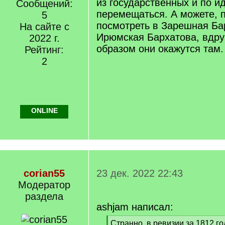
из государственных и по и
Сообщений:
перемещаться. А можете, 
5
посмотреть в Зарешная Ба
На сайте с
Ирюмская Бархатова, вдру
2022 г.
образом они окажутся там.
Рейтинг:
2
ONLINE
corian55
23 дек. 2022 22:43
Модератор
раздела
ashjam написал:
[
Странно, в ревизии за 1812 го