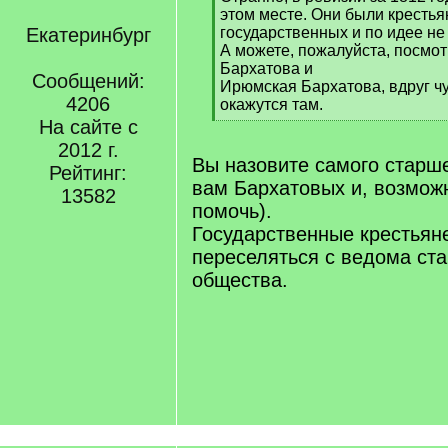
q
этом месте. Они были крестья
]
Екатеринбург
государственных и по идее н
А можете, пожалуйста, посмо
Бархатова и
Сообщений:
Ирюмская Бархатова, вдруг ч
4206
окажутся там.
[
На сайте с
/
2012 г.
q
Вы назовите самого старше
Рейтинг:
]
вам Бархатовых и, возможн
13582
помочь).
Государственные крестьян
переселяться с ведома ста
общества.