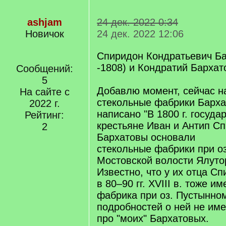
ashjam
24 дек. 2022 0:34
Новичок
24 дек. 2022 12:06
Спиридон Кондратьевич Ба
-1808) и Кондратий Бархат
Сообщений:
5
Добавлю момент, сейчас н
На сайте с
стекольные фабрики Барха
2022 г.
написано "В 1800 г. госуд
Рейтинг:
крестьяне Иван и Антип С
2
Бархатовы основали
стекольные фабрики при о
Мостовской волости Ялутор
Известно, что у их отца С
в 80–90 гг. XVIII в. тоже и
фабрика при оз. Пустынно
подробностей о ней не име
про "моих" Бархатовых.