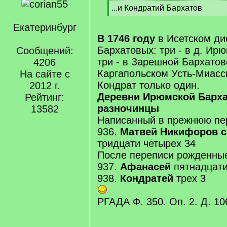
[
...и Кондратий Бархатов
q
[
]
Екатеринбург
/
q
В 1746 году
в Исетском ди
]
Бархатовых: три - в д. Ир
Сообщений:
три - в Зарешной Бархатово
4206
Каргапольском Усть-Миасс
На сайте с
Кондрат только один.
2012 г.
Деревни Ирюмской Барх
Рейтинг:
разночинцы
13582
Написанный в прежнюю пе
936.
Матвей Никифоров с
тридцати четырех 34
После переписи рожденные
937.
Афанасей
пятнадцати
938.
Кондратей
трех 3
РГАДА Ф. 350. Оп. 2. Д. 106