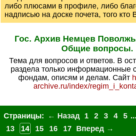
либо плюсами в профиле, либо бла
надписью на доске почета, того кто 
Гос. Архив Немцев Поволжь
Общие вопросы.
Тема для вопросов и ответов. В остальных темах
раздела только информационные 
фондам, описям и делам. Сайт
h
archive.ru/index/regim_i_kont
Страницы:
← Назад
1
2
3
4
5
..
13
14
15
16
17
Вперед →