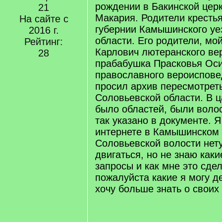
рождении в Бакинской цер
21
Макария. Родители кресть
На сайте с
губернии Камышинского уе
2016 г.
области. Его родители, мо
Рейтинг:
Карлович лютеранского ве
28
прабабушка Прасковья Ос
православного вероиспове
просил архив пересмотрет
Соловьевской области. В ц
было областей, были волос
так указано в документе. 
интернете в Камышинском 
Соловьевской волости нету
двигаться, но не знаю как
запросы и как мне это сде
пожалуйста какие я могу д
хочу больше знать о своих