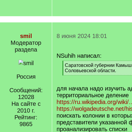
smil
8 июня 2024 18:01
Модератор
раздела
NSuhih написал:
[
Саратовской губернии Камыш
q
Соловьевской области.
]
Россия
[
/
q
для начала надо изучить 
Сообщений:
]
территориальное деление
12028
https://ru.wikipedia.org/wi
На сайте с
https://wolgadeutsche.net/h
2010 г.
поискать колонии в которы
Рейтинг:
представители указанной
9865
проанализировать списки