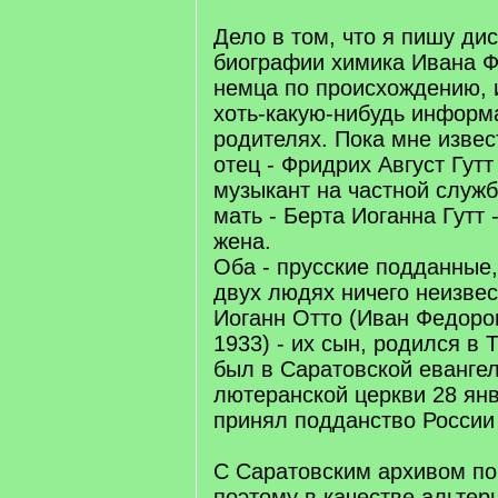
Дело в том, что я пишу ди
биографии химика Ивана Ф
немца по происхождению, 
хоть-какую-нибудь информ
родителях. Пока мне изве
отец - Фридрих Август Гутт 
музыкант на частной служб
мать - Берта Иоганна Гутт 
жена.
Оба - прусские подданные,
двух людях ничего неизвес
Иоганн Отто (Иван Федоров
1933) - их сын, родился в 
был в Саратовской евангел
лютеранской церкви 28 янв
принял подданство России 
С Саратовским архивом пок
поэтому в качестве альтер