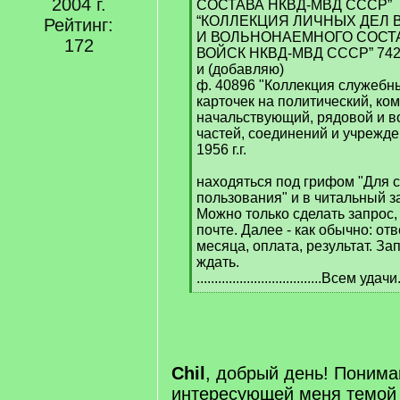
2004 г.
СОСТАВА НКВД-МВД СССР”
“КОЛЛЕКЦИЯ ЛИЧНЫХ ДЕЛ
Рейтинг:
И ВОЛЬНОНАЕМНОГО СОСТ
172
ВОЙСК НКВД-МВД СССР” 74283
и (добавляю)
ф. 40896 "Коллекция служебн
карточек на политический, ко
начальствующий, рядовой и 
частей, соединений и учрежд
1956 г.г.
находяться под грифом "Для 
пользования" и в читальный з
Можно только сделать запрос, 
почте. Далее - как обычно: отв
месяца, оплата, результат. За
ждать.
...................................Всем удачи
[
/
q
]
Chil
, добрый день! Понима
интересующей меня темой 