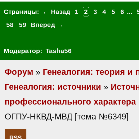
Страницы:
← Назад
1
2
3
4
5
6
...
58
59
Вперед →
Модератор:
Tasha56
Форум
»
Генеалогия: теория и 
Генеалогия: источники
»
Источ
профессионального характера
ОГПУ-НКВД-МВД [тема №6349]
RSS