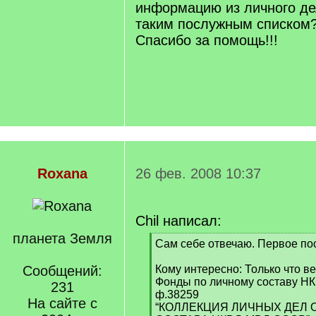
информацию из личного де
таким послужным списком
Спасибо за помощь!!!
Roxana
26 фев. 2008 10:37
Chil написал:
планета Земля
[
Сам себе отвечаю. Первое по
q
]
Сообщений:
Кому интересно: Только что ве
Фонды по личному составу НК
231
ф.38259
На сайте с
“КОЛЛЕКЦИЯ ЛИЧНЫХ ДЕЛ