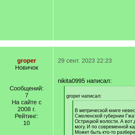
groper
29 сент. 2023 22:23
Новичок
nikita0995 написал:
Сообщений:
[
7
q
groper написал:
]
На сайте с
[
2008 г.
q
В метрической книге невес
Рейтинг:
]
Смоленской губернии Гжат
Острицкой волости. А вот
10
могу. И по современной ка
Может быть кто-то разбере