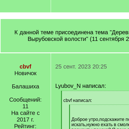
К данной теме присоединена тема "Дерев
Вырубовской волости" (11 сентября 2
cbvf
25 сент. 2023 20:25
Новичок
Lyubov_N написал:
Балашиха
[
Сообщений:
q
cbvf написал:
]
11
[
На сайте с
q
2017 г.
]
Доброе утро,подскажите п
искать,нужно ехать в смол
Рейтинг: