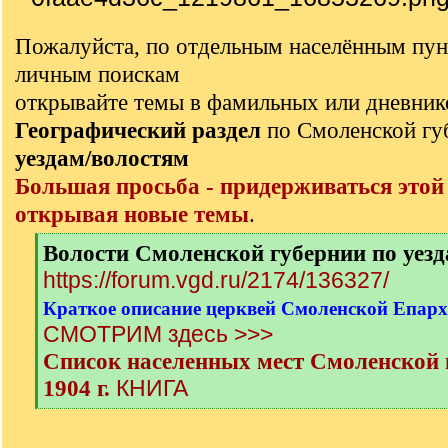
Пожалуйста, по отдельным населённым пун
личным поискам
открывайте темы в фамильных или дневник
Географический раздел
по Смоленской г
уездам/волостям
Большая просьба - придерживаться этой
открывая новые темы
.
[
Волости Смоленской губернии по уез
q
https://forum.vgd.ru/2174/136327/
]
Краткое описание церквей Смоленской Епархи
СМОТРИМ здесь >>>
Список населенных мест Смоленской г
КНИГА
1904 г.
[
/
q