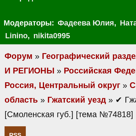
Модераторы:
Фадеева Юлия
,
Нат
Linino
,
nikita0995
Форум
»
Географический разд
И РЕГИОНЫ
»
Российская Фед
Россия, Центральный округ
»
С
область
»
Гжатский уезд
» ✔ Гжа
[Смоленская губ.] [тема №74818]
RSS