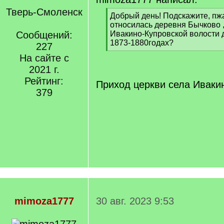
Тверь-Смоленск
[
Добрый день! Подскажите, пжа
q
относилась деревня Бычково ,
]
Сообщений:
Ивакино-Купровской волости 
1873-1880годах?
227
[
На сайте с
/
2021 г.
q
]
Рейтинг:
Приход церкви села Иваки
379
mimoza1777
30 авг. 2023 9:53