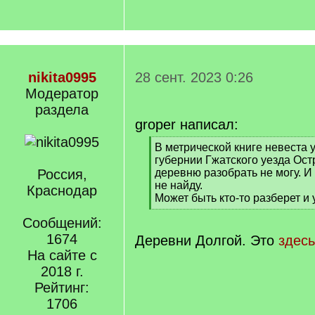
nikita0995
28 сент. 2023 0:26
Модератор
раздела
groper написал:
[
В метрической книге невеста 
q
губернии Гжатского уезда Ост
]
Россия,
деревню разобрать не могу. И
не найду.
Краснодар
Может быть кто-то разберет и 
[
Сообщений:
/
q
1674
Деревни Долгой. Это
здесь
]
На сайте с
2018 г.
Рейтинг:
1706