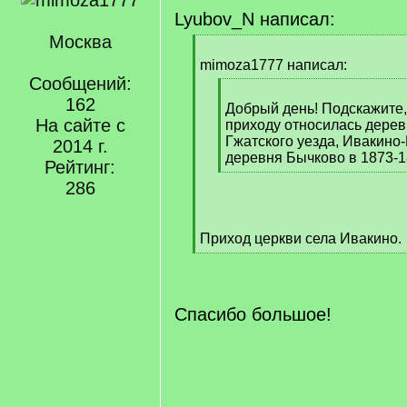
Lyubov_N написал:
Москва
[
q
mimoza1777 написал:
]
Сообщений:
[
162
q
Добрый день! Подскажите, 
На сайте с
]
приходу относилась дерев
Гжатского уезда, Ивакино
2014 г.
деревня Бычково в 1873-
Рейтинг:
[
286
/
q
]
Приход церкви села Ивакино.
[
/
q
]
Спасибо большое!