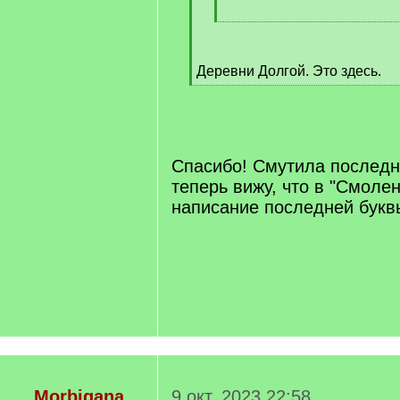
[
/
q
Деревни Долгой. Это здесь.
]
[
/
q
]
Спасибо! Смутила последн
теперь вижу, что в "Смоле
написание последней букв
Morbigana
9 окт. 2023 22:58