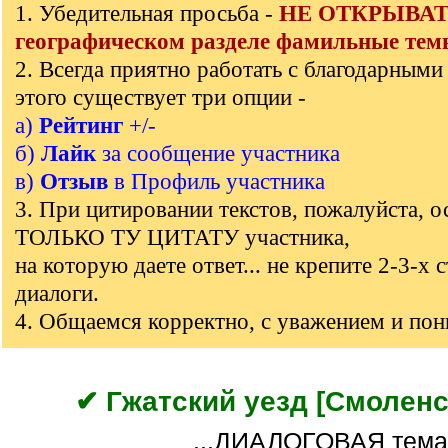
1. Убедительная просьба -
НЕ ОТКРЫВАТЬ
]
географическом разделе фамильные тем
2. Всегда приятно работать с благодарными
этого существует три опции -
а)
Рейтинг
+/-
б)
Лайк
за сообщение участника
в)
Отзыв
в Профиль участника
3. При цитировании текстов, пожалуйста, о
ТОЛЬКО ТУ ЦИТАТУ участника,
на которую даете ответ... не крепите 2-3-х 
диалоги.
4. Общаемся корректно, с уважением и по
✔ Гжатский уезд [Смоленск
...ДИАЛОГОВАЯ тема