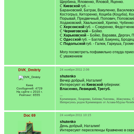
Щербина, Яловенко, Яловой, Яценко.
С
Киевской
губ. –
Барановский, Батрак, Вакуленко, Василевск
Костогрыз, Киторенко, Коциба (Коцуба), Ко
Порывай, Предвечный, Попович, Поповский,
Ходаковский, Хвалынский, Хрипко, Чубенко
С
Херсонской
губ. – Сокуренко, Федотченк
С
Черниговской
– Бойко.
С
Харьковской
– Бойко, Варавва, Дергач, 
С
Одесской
губ. – Баглай, Бакунец, Броде
С
Подольской
губ. - Галюк, Гаркуша, Гром
Могу посмотреть пофамильно откуда приеха
С уважением
DVK_Dmitriy
24 ноября 2011 2:06
shutenko
Вечер добрый, Наталия!
Интересуют из
Киевской
губернии:
Киев
Сообщений: 4729
Власенко, Левицкий, Трегуб.
На сайте с 2010 г.
Рейтинг: 6555
---
Кременецкие, Лазаренко, Бабенко,Чаплины, Абакумовы, О
Интересуюсь родом Кременецких от Аслана-Мурзы-Челебе
Doc 69
24 ноября 2011 10:15
shutenko
День добрый, Наталия!
Интересуют переселенцы Кравченко в серед