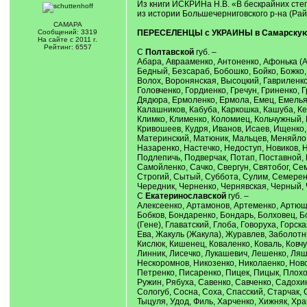
Из книги ИСКРИНа Н.В. «В бескрайних сте
из истории Большечерниговского р-на (Рай
САМАРА
Сообщений: 3319
ПЕРЕСЕЛЕНЦЫ с УКРАИНЫ в Самарскую 
На сайте с 2011 г.
Рейтинг: 6557
С
Полтавской
губ. –
Абара, Аврааменко, Антоненко, Афонька (А
Бедный, Безсараб, Бобошко, Бойко, Божко, 
Волох, Воронянская, Высоцкий, Гавриленко,
Головченко, Гордиенко, Гречун, Гриненко, 
Дядюра, Ермоленко, Ермола, Емец, Емельян
Калашников, Кабуба, Каркошка, Кашуба, Ке
Климко, Клименко, Коломиец, Кольчужный, К
Кривошеев, Кудря, Иванов, Исаев, Ищенко,
Материнский, Матюник, Мальцев, Меняйло,
Назаренко, Настечко, Недоступ, Новиков, 
Подлепичь, Подверчак, Потап, Поставной, П
Самойленко, Сачко, Свергун, Святобог, Сем
Строгий, Сытый, Суббота, Сулим, Семеренк
Чередник, Черненко, Чернявская, Черный,
С
Екатеринославской
губ. –
Алексеенко, Артамонов, Артеменко, Артюще
Бобков, Бондаренко, Бондарь, Болховец, Бо
(Гене), Главатский, Глоба, Говоруха, Горск
Ева, Жакуль (Жакула), Журавлев, Заболотн
Кислюк, Кишенец, Коваленко, Коваль, Ковчу
Линник, Лисечко, Лукашевич, Лешенко, Ля
Нескоромнов, Никозенко, Николаенко, Ново
Петренко, Писаренко, Пицек, Пицык, Плохо
Ружин, Рябуха, Савенко, Савченко, Садохи
Сологуб, Сосна, Соха, Спасский, Старчак, С
Тыцуля, Удод, Филь, Харченко, Хижняк, Хр