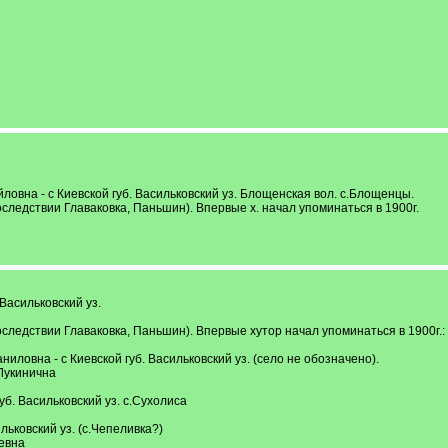
вна - с Киевской губ. Васильковский уз. Блощенская вол. с.Блощенцы.
следствии Главаковка, Паньшин). Впервые х. начал упоминаться в 1900г.
Васильковский уз.
следствии Главаковка, Паньшин). Впервые хутор начал упоминаться в 1900г.:
овна - с Киевской губ. Васильковский уз. (село не обозначено).
Лукинична
б. Васильковский уз. с.Сухолиса
льковский уз. (с.Чепеливка?)
евна