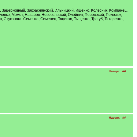
а, Зацерковный, Закраснянский, Ильницкий, Ищенко, Колесник, Компанец,
рченко, Момот, Назаров, Новосельский, Олейник, Перевесий, Полозюк,
 Стуконога, Семенко, Семенец, Таценко, Тыщенко, Трегуб, Титоренко,
Наверх
##
Наверх
##