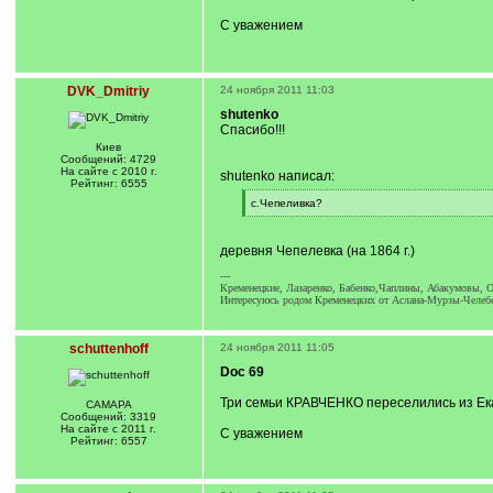
С уважением
DVK_Dmitriy
24 ноября 2011 11:03
shutenko
Спасибо!!!
Киев
Сообщений: 4729
На сайте с 2010 г.
shutenko написал:
Рейтинг: 6555
[
с.Чепеливка?
q
[
]
/
q
деревня Чепелевка (на 1864 г.)
]
---
Кременецкие, Лазаренко, Бабенко,Чаплины, Абакумовы, О
Интересуюсь родом Кременецких от Аслана-Мурзы-Челебе
schuttenhoff
24 ноября 2011 11:05
Doc 69
Три семьи КРАВЧЕНКО переселились из Ека
САМАРА
Сообщений: 3319
На сайте с 2011 г.
С уважением
Рейтинг: 6557