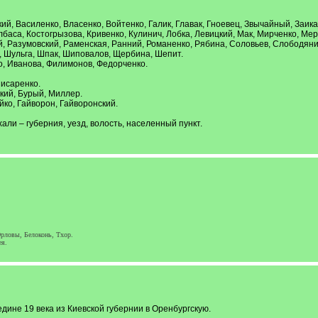
ий, Василенко, Власенко, Войтенко, Галик, Главак, Гноевец, Звычайный, Заик
лбаса, Костогрызова, Кривенко, Кулинич, Лобка, Левицкий, Мак, Мирченко, Ме
 Разумовский, Раменская, Ранний, Романенко, Рябина, Соловьев, Слободяник,
, Шульга, Шпак, Шиповалов, Щербина, Шепит.
о, Иванова, Филимонов, Федорченко.
Писаренко.
цкий, Бурый, Миллер.
ейко, Гайворон, Гайворонский.
ли – губерния, уезд, волость, населенный пункт.
рловы, Белоконь, Тхор.
я.
ине 19 века из Киевской губернии в Оренбургскую.