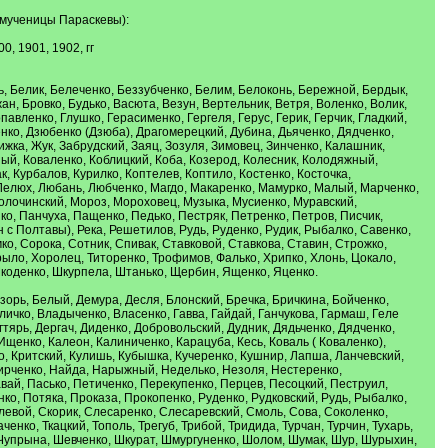
омученицы Параскевы):
, 1901, 1902, гг
ь, Белик, Белеченко, Беззубченко, Белим, Белоконь, Бережной, Бердык,
н, Бровко, Будько, Васюта, Везун, Вертельник, Ветря, Воленко, Волик,
авленко, Глушко, Герасименко, Гергеля, Герус, Герик, Герчик, Гладкий,
ченко, Дзюбенко (Дзюба), Драгомерецкий, Дубина, Дьяченко, Дядченко,
ка, Жук, Забрудский, Заяц, Зозуля, Зимовец, Зинченко, Калашник,
ый, Коваленко, Коблицкий, Коба, Козерод, Колесник, Колодяжный,
, Курбалов, Курилко, Коптелев, Коптило, Костенко, Косточка,
 Лелюх, Любань, Любченко, Магдо, Макаренко, Мамурко, Малый, Марченко,
олочинский, Мороз, Мороховец, Музыка, Мусиенко, Муравский,
о, Панчуха, Пащенко, Педько, Пестряк, Петренко, Петров, Писчик,
 с Полтавы), Река, Решетилов, Рудь, Руденко, Рудик, Рыбалко, Савенко,
о, Сорока, Сотник, Спивак, Ставковой, Ставкова, Ставин, Строжко,
рыло, Хоролец, Титоренко, Трофимов, Фалько, Хрипко, Хлонь, Цокало,
Шкоденко, Шкурпела, Штанько, Щербин, Ященко, Яценко.
орь, Белый, Демура, Десля, Блонский, Бречка, Бричкина, Бойченко,
ичко, Владыченко, Власенко, Гавва, Гайдай, Ганчукова, Гармаш, Геле
егтярь, Дергач, Диденко, Добровольский, Дудник, Дядьченко, Дядченко,
щенко, Калеон, Калиниченко, Карацуба, Кесь, Коваль ( Коваленко),
ко, Критский, Кулишь, Кубышка, Кучеренко, Кушнир, Лапша, Ланчевский,
ирченко, Найда, Нарыжный, Неделько, Незоля, Нестеренко,
ай, Пасько, Петиченко, Перекупенко, Перцев, Песоцкий, Пеструил,
, Потяка, Проказа, Прокопенко, Руденко, Рудковский, Рудь, Рыбалко,
левой, Скорик, Слесаренко, Слесаревский, Смоль, Сова, Соколенко,
енко, Ткацкий, Тополь, Трегуб, Трибой, Тридида, Турчан, Турчин, Тухарь,
, Чупрына, Шевченко, Шкурат, Шмургуненко, Шолом, Шумак, Шур, Шурыхин,