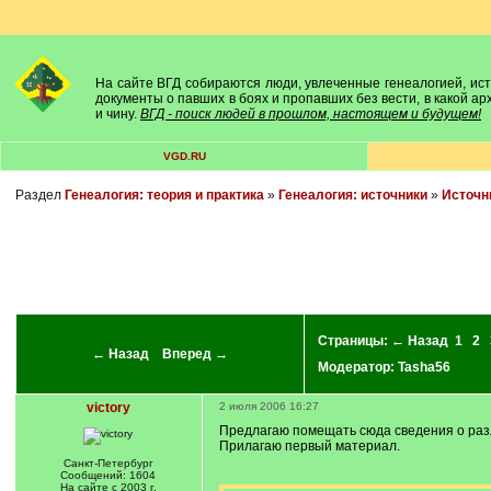
На сайте ВГД собираются люди, увлеченные генеалогией, исто
документы о павших в боях и пропавших без вести, в какой а
и чину.
ВГД - поиск людей в прошлом, настоящем и будущем!
VGD.RU
Раздел
Генеалогия: теория и практика
»
Генеалогия: источники
»
Источн
Страницы:
← Назад
1
2
← Назад
Вперед →
Модератор:
Tasha56
victory
2 июля 2006 16:27
Предлагаю помещать сюда сведения о разли
Прилагаю первый материал.
Санкт-Петербург
Сообщений: 1604
На сайте с 2003 г.