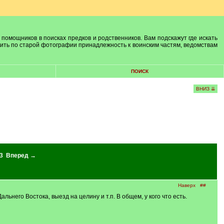
 помощников в поисках предков и родственников. Вам подскажут где искать
лить по старой фотографии принадлежность к воинским частям, ведомствам
ПОИСК
ВНИЗ ⇊
3
Вперед →
Наверх
##
него Востока, выезд на целину и т.п. В общем, у кого что есть.