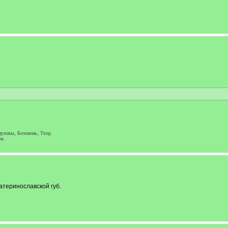
рловы, Белоконь, Тхор.
я.
теринославской губ.