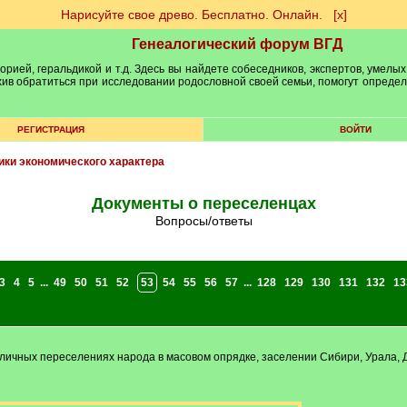
Нарисуйте свое древо. Бесплатно. Онлайн.
[х]
Генеалогический форум ВГД
рией, геральдикой и т.д. Здесь вы найдете собеседников, экспертов, умелых
рхив обратиться при исследовании родословной своей семьи, помогут опреде
РЕГИСТРАЦИЯ
ВОЙТИ
ики экономического характера
Документы о переселенцах
Вопросы/ответы
3
4
5
...
49
50
51
52
53
54
55
56
57
...
128
129
130
131
132
13
чных переселениях народа в масовом опрядке, заселении Сибири, Урала, Даль