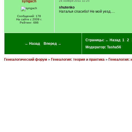
syngach
24 ноября 2011 11:25
shutenko
Наталья спасибо! Не мой уезд.....
Сообщений: 178
На сайте с 2009 г.
Рейтинг: 686
Страницы:
← Назад
1
2
← Назад
Вперед →
Модератор:
Tasha56
Генеалогический форум
»
Генеалогия: теория и практика
»
Генеалогия: 