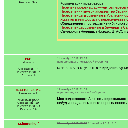
Рейтинг: 942
Комментарий модератора:
Перечень основных документов пересел
Переселения внутри Украины, на Украин
Переселенцы и ссыльные в Уральский ок
Указатель тем форума о переселении в 
Объединенный гос. архив Челябинской о
Переселенцы, ссыльные и беженцы в Са
Самарской губернии, в фондах ЦГАСО и д
nuri
14 ноября 2011 22:24
переселенцы с полтавской губернии
Новичок
можно ли что то узнать о свириденко ,чупил
Сообщений: 7
На сайте с 2011 г.
Рейтинг: 3
nata-romashka
19 ноября 2011 21:39
переселенцы из Курской губернии
Начинающий
Мои родственники Агарковы переселились в
Нижневартовск
нибудь попадались списки переселенцев и
Сообщений: 39
На сайте с 2009 г.
Рейтинг: 14
schuttenhoff
23 ноября 2011 18:25
24 ноября 2011 12:01