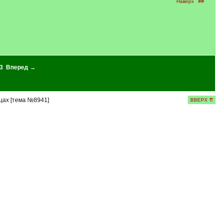
Наверх
##
3
Вперед →
цах [тема №8941]
ВВЕРХ ⇈