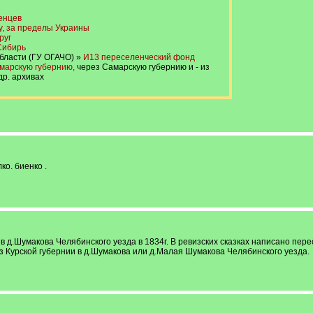
енцев
у, за пределы Украины
руг
Сибирь
бласти (ГУ ОГАЧО) »
И13 переселенческий фонд
марскую губернию,
через Самарскую губернию и - из
р. архивах
ко. биенко .
 д.Шумакова Челябинского уезда в 1834г. В ревизских сказках написано пере
з Курской губернии в д.Шумакова или д.Малая Шумакова Челябинского уезда.