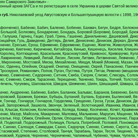
пях Самарского Заволжья» -
онный архив ЗАГСа и по регистрации в селе Украинка в церкви Святой велик
губ.
Николаевский уезд Августовскую и Большеглушицкую волости с 1898, 1900
фонченко), Бабенко, Бабич, Баленко, Бобенко, Бахмач, Бегун, Бедря, Белокон
Большой, Болховец, Бондаренко, Бондарь, Боровой (Боровик), Бородай, Брежа
 Галушка, Гарнец, Гацко, Граб, Гринь, Гашенко, Данильченко, Дашевский, Дикоп
Грицайчук, Гузь, Давиденко, Дегтярь, Делия, Денисенко, Денисюк, Деркач, Дон
енко, Ересько, Ерош, Ефименко, Ефременко, Ещенко, Жевтяк, Живолупов, Жиж
реченко, Киктенко, Кириченко, Китайгора, Кинько, Кишенецъ, Киселев, Клишен
оролец, Коптющенко, Красильник, Краснокутский, Кривонос, Криворучко, Кулак
 Лавриненко, Левицкий, Липай, Лисин, Лисняк, Литвин, Литвиненко, Левченко,
 Мироненко, Мостовой, Миска, Михайленко, Мищук, Мокий (Мокеев), Мазан, М
Нос, Оденец, Олейник, Осадчий, Онипир, Онищенко, Охрей, Панасенко, Панченк
роскурня, Романович, Попов, Пугач, Пустяка, Путря, Пятак, Ревенко (мещанин
енко, Семененко, Сидоренко, Ситник, Скиба, Скорик, Слизко, Слюсарь, Соломк
о, Семенко, Сморж, Тарасенко, Терещенко, Ткаченко, Токарь, Топчий, Толстог
 Чечель, Чугуевец, Шаповалов, Шведов, Шевченко, Шиян, Шишацкий, Шквара, 
нко, Андреенко, Бабенко, Бабич, Баланюк, Бальвас, Баранов, Бевзенко, Белоз
ровский, Бражник, Брежан, Бубырь, Буланий, Булань, Бурачек, Былинский, Вел
ая, Гончар, Гончарук, Гончаров, Горделика, Грищенко, Гроза, Гусак, Денисюк, Д
ый, Запорожный, Зашкола, Звончук, Зеленый, Золотницкий, Иваника, Иванов, И
га, Клысак, Колесник, Колесникова, Коляда, Комар, Косяченко, Кочет, Кравчен
шенко, Мазур, Майсола, Макаренко, Маловид, Мальченко, Марусич, Маценко, М
селье, Нор, Обмок, Олейник, Орлик, Опощенко, Павлущенко, Панасенко, Парав
й, Подкопай, Подорожный, Полищук, Полыга, Погребной, Половой, Пономаренко
н, Саенко, Салощук, Самардак, Сахно, Сидорчук, Сиенко, Сиянко, Сирота, Ске
тасивский, Степенко, Столбовой, Танчук, Тарабань, Таран, Тесля, Тищенко, Ткач
ановский, Худяков, Черненко, Черниченко, Чапижный, Чубенко, Чумак, Чупела