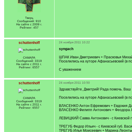
Тверь
Сообщений: 910
На сайте с 2009 г.
Рейтинг: 457
schuttenhoff
24 ноября 2011 10:22
syngach
ШПАК Иван Дмитриевич + Прасковья Михайло
САМАРА
Сообщений: 3319
Поселились на хуторе Афанасьевский (в по
На сайте с 2011 г.
Рейтинг: 6557
С уважением
schuttenhoff
24 ноября 2011 10:50
Здравствуйте, Дмитрий! Рада помочь. Ваш 
Поселились на хуторе Афанасьевский (в по
САМАРА
Сообщений: 3319
На сайте с 2011 г.
ВЛАСЕНКО Антон Ефремович + Евдокия Данил
Рейтинг: 6557
ВЛАСЕНКО Филипп Антонович + Феодора 
ЛЕВИЦКИЙ Савва Антонович - с Киевской гу
ТРЕГУБ Федор Ильич - с Киевской губ. Васи
ТРЕГУБ Илья Моисеевич + Марина Леонть