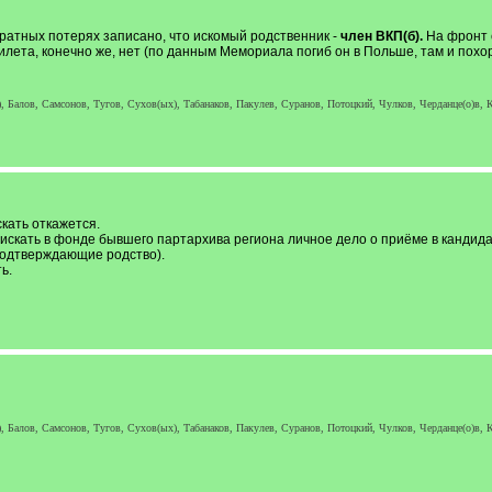
ратных потерях записано, что искомый родственник -
член ВКП(б).
На фронт е
лета, конечно же, нет (по данным Мемориала погиб он в Польше, там и похоро
, Балов, Самсонов, Тугов, Сухов(ых), Табанаков, Пакулев, Суранов, Потоцкий, Чулков, Черданце(о)в, К
кать откажется.
 искать в фонде бывшего партархива региона личное дело о приёме в кандида
подтверждающие родство).
ь.
, Балов, Самсонов, Тугов, Сухов(ых), Табанаков, Пакулев, Суранов, Потоцкий, Чулков, Черданце(о)в, К