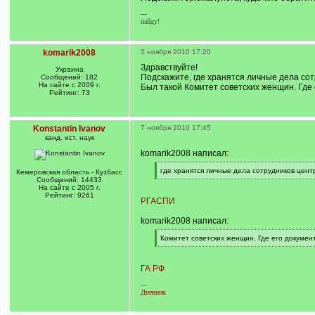
---
найду!
komarik2008
5 ноября 2010 17:20
Здравствуйте!
Украина
Подскажите, где хранятся личные дела сот
Сообщений: 182
На сайте с 2009 г.
Был такой Комитет советских женщин. Где 
Рейтинг: 73
Konstantin Ivanov
7 ноября 2010 17:45
канд. ист. наук
komarik2008 написал:
[
где хранятся личные дела сотрудников цен
Кемеровская область - Кузбасс
q
[
Сообщений: 14433
]
/
На сайте с 2005 г.
q
Рейтинг: 9261
РГАСПИ
]
komarik2008 написал:
[
Комитет советских женщин. Где его докумен
q
[
]
/
q
ГА РФ
]
---
Дневник