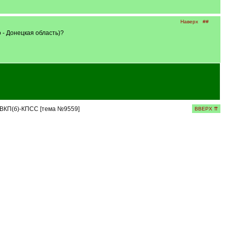
Наверх
##
 - Донецкая область)?
ВКП(б)-КПСС [тема №9559]
ВВЕРХ ⇈