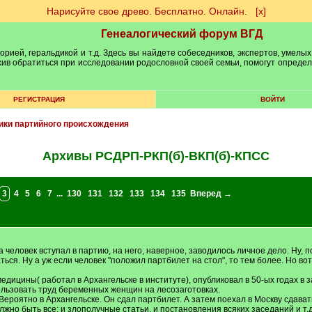
Нарисуйте свое древо. Бесплатно. Онлайн.
[х]
Генеалогический форум ВГД
рией, геральдикой и т.д. Здесь вы найдете собеседников, экспертов, умелых
рхив обратиться при исследовании родословной своей семьи, помогут опреде
РЕГИСТРАЦИЯ
ВОЙТИ
ики партийного происхождения
Архивы РСДРП-РКП(б)-ВКП(б)-КПСС
3
4
5
6
7
...
130
131
132
133
134
135
Вперед →
а человек вступал в партию, на него, наверное, заводилось личное дело. Ну, п
я. Ну а уж если человек "положил партбилет на стол", то тем более. Но вот
едицины( работал в Архангельске в институте), опубликовал в 50-ых годах в
ользовать труд беременных женщин на лесозаготовках.
Вероятно в Архангельске. Он сдал партбилет. А затем поехал в Москву сдават
лжно быть все: и злополучные статьи, и постановления всяких заседаний и т.