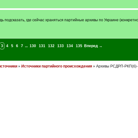
 подсказать, где сейчас храняться партийные архивы по Украине (конкретно
3
4
5
6
7
...
130
131
132
133
134
135
Вперед →
источники
»
Источники партийного происхождения
» Архивы РСДРП-РКП(б)-