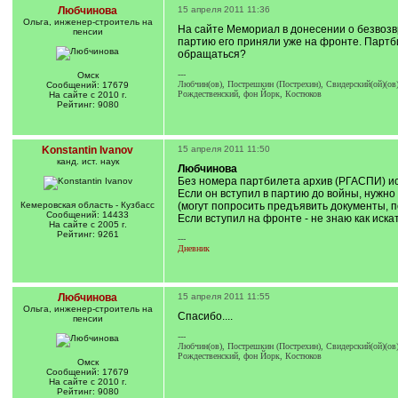
Любчинова
15 апреля 2011 11:36
Ольга, инженер-строитель на
На сайте Мемориал в донесении о безвозв
пенсии
партию его приняли уже на фронте. Партби
обращаться?
---
Омск
Любчин(ов), Пострешкин (Пострехин), Свидерский(ой)(ов)
Сообщений: 17679
Рождественский, фон Йорк, Костюков
На сайте с 2010 г.
Рейтинг: 9080
Konstantin Ivanov
15 апреля 2011 11:50
канд. ист. наук
Любчинова
Без номера партбилета архив (РГАСПИ) ис
Если он вступил в партию до войны, нужно
Кемеровская область - Кузбасс
(могут попросить предъявить документы, 
Сообщений: 14433
Если вступил на фронте - не знаю как искат
На сайте с 2005 г.
Рейтинг: 9261
---
Дневник
Любчинова
15 апреля 2011 11:55
Ольга, инженер-строитель на
Спасибо....
пенсии
---
Любчин(ов), Пострешкин (Пострехин), Свидерский(ой)(ов)
Рождественский, фон Йорк, Костюков
Омск
Сообщений: 17679
На сайте с 2010 г.
Рейтинг: 9080