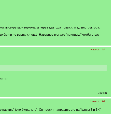
ость секретаря горкома, а через два года повысили до инструктора.
ве был и не вернулся ещё. Наверное в стаже "приписка" чтобы стаж
Наверх
##
летов.
Лайк (1)
Наверх
##
партию" (это буквально). Он просит направить его на "курсы З и ЗK".