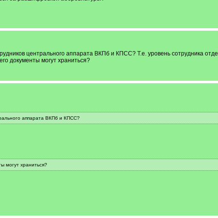
рудников центрального аппарата ВКПб и КПСС? Т.е. уровень сотрудника отдела
его документы могут храниться?
трального аппарата ВКПб и КПСС?
ты могут храниться?