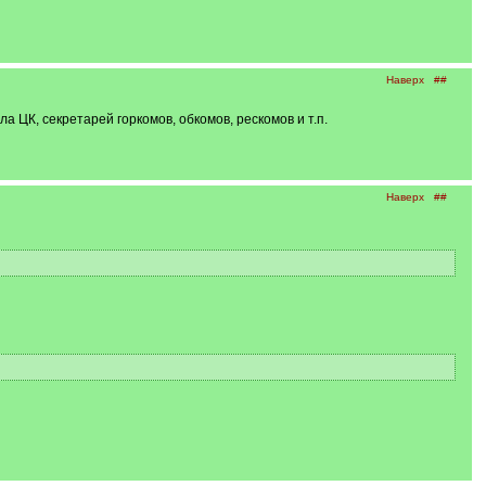
Наверх
##
 ЦК, секретарей горкомов, обкомов, рескомов и т.п.
Наверх
##