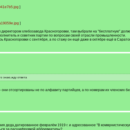
41e7b5.jpg
]
a19059e.jpg
]
л директором хлебозавода Красногоровки, там выбрали на "бесплатную" должн
полнитель и советник партии по вопросам своей отрасли промышленности.
рь Красногоровки с сентября, а по стажу он ещё даже в октябре ещё в Сарато
то знаю,жду ответа
- они отсортированы не по алфавиту партийцев, а по номерам их членских би
ния деда,датированное февралём 1919 г. и адресованное "В коммунистическую 
ться за расшифровкой аббревиатуры?