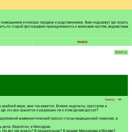
 помощников в поисках предков и родственников. Вам подскажут где искать
лить по старой фотографии принадлежность к воинским частям, ведомствам
ПОИСК
ВНИЗ ⇊
Наверх
##
о крайней мере, мне так кажется. Всякие недочеты, проступки и
 где это все хранится и разрешен ли к этим делам доступ?
 зарубежной коммунистической прессе статьи медицинской тематики, в
ь дела. Вероятно, в Минздрав.
д. Но вот где искать? В Архангельске? В архиве Минздрава в Москве?