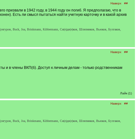
Наверх
##
го призвали в 1942 году, в 1944 году он погиб. Я предполагаю, что в
нен). Есть ли смысл пытаться найти учетную карточку и в какой архив
унгуров, Buck, Joa, Brinkmann, Kibbermann, Си(е)дя(е)ков, Шляпников, Вьюков, Булгаков,
Наверх
##
ты и в члены ВКП(б). Доступ к личным делам - только родственникам
Лайк (1)
Наверх
##
унгуров, Buck, Joa, Brinkmann, Kibbermann, Си(е)дя(е)ков, Шляпников, Вьюков, Булгаков,