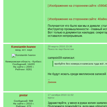
[
Изображение на стороннем сайте: c590d0
[
Изображение на стороннем сайте: 40a8e
Получается что было как мы и думали: ста
Инструктор промышленности - главный ис
Вот только в документах накладка: секрета
оставался непрерывным.
Konstantin Ivanov
29 марта 2010 23:36
Поиск по партбилетам
канд. ист. наук
campsis59 написал:
Кемеровская область - Кузбасс
[
пробуйте без номера.я написала туда всё ,ч
Сообщений: 14433
q
[
На сайте с 2005 г.
]
/
Рейтинг: 9261
q
Не будут искать среди миллионов записей 
]
---
Дневник
pretor
17 октября 2010 11:02
курсы
Сообщений: 586
Здравствуйте, у меня в руках копия заявле
На сайте с 2010 г.
Подскажите,пожалуйста, куда мне обрати
Рейтинг: 272