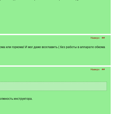
Наверх
##
ома или горкома! И мог даже возглавить ( без работы в аппарате обкома
Наверх
##
олжность инструктора.