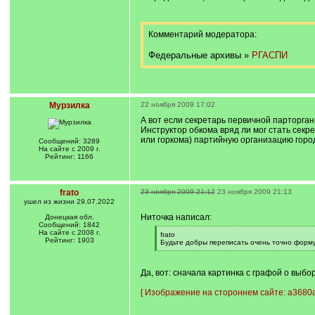
Комментарий модератора:
Федеральные архивы »
РГАСПИ
Мурзилка
22 ноября 2009 17:02
А вот если секретарь первичной парторгани
Инструктор обкома вряд ли мог стать секре
или горкома) партийную организацию горо
Сообщений: 3289
На сайте с 2009 г.
Рейтинг: 1166
frato
23 ноября 2009 21:12
23 ноября 2009 21:13
ушел из жизни 29.07.2022
Ниточка написал:
Донецкая обл.
Сообщений: 1842
На сайте с 2008 г.
[
frato
Рейтинг: 1903
q
Будьте добры переписать очень точно форм
]
[
/
q
Да, вот: сначала картинка с графой о выб
]
[
Изображение на стороннем сайте: a3680a