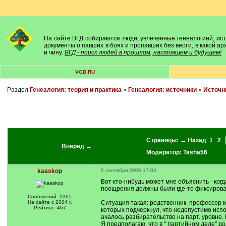
На сайте ВГД собираются люди, увлеченные генеалогией, исто
документы о павших в боях и пропавших без вести, в какой а
и чину.
ВГД - поиск людей в прошлом, настоящем и будущем!
VGD.RU
Раздел
Генеалогия: теория и практика
»
Генеалогия: источники
»
Источн
Страницы:
← Назад
1
2
Вперед →
Модератор:
Tasha56
kaaskop
6 сентября 2006 17:02
Вот кто-нибудь может мне объяснить - когд
поощрения должны были где-то фиксироватьс
Сообщений: 2265
На сайте с 2004 г.
Ситуация такая: родственник, профессор м
Рейтинг: 467
которых подчеркнул, что недопустимо исп
ачалось разбирательство на парт. уровне. 
Я предполагаю, что в " партийном деле" до