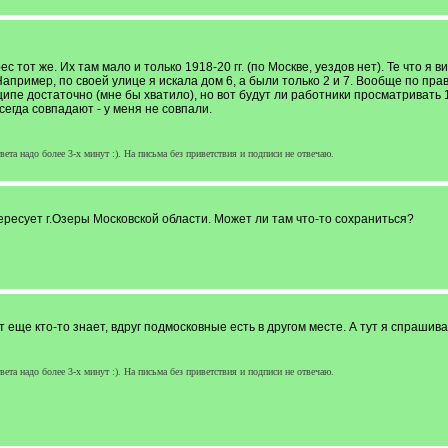
 тот же. Их там мало и только 1918-20 гг. (по Москве, уездов нет). Те что я в
апример, по своей улице я искала дом 6, а были только 2 и 7. Вообще по прави
ципе достаточно (мне бы хватило), но вот будут ли работники просматриват
сегда совпадают - у меня не совпали.
ета надо более 3-х минут :). На письма без приветствия и подписи не отвечаю.
ресует г.Озеры Московской области. Может ли там что-то сохраниться?
еще кто-то знает, вдруг подмосковные есть в другом месте. А тут я спрашивала
ета надо более 3-х минут :). На письма без приветствия и подписи не отвечаю.