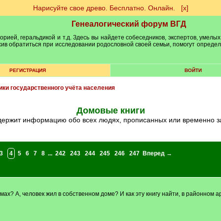
Нарисуйте свое древо. Бесплатно. Онлайн.
[х]
Генеалогический форум ВГД
рией, геральдикой и т.д. Здесь вы найдете собеседников, экспертов, умелых
рхив обратиться при исследовании родословной своей семьи, помогут опреде
РЕГИСТРАЦИЯ
ВОЙТИ
ики государственного учёта населения
Домовые книги
одержит информацию обо всех людях, прописанных или временно з
3
4
5
6
7
8
...
242
243
244
245
246
247
Вперед →
мах? А, человек жил в собственном доме? И как эту книгу найти, в районном 