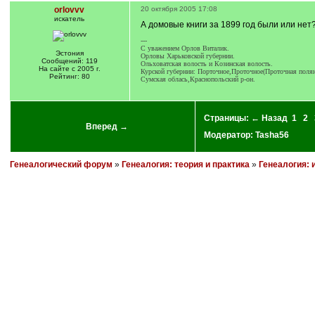
orlovvv
20 октября 2005 17:08
искатель
А домовые книги за 1899 год были или нет
---
С уважением Орлов Виталик.
Эстония
Орловы Харьковской губернии.
Сообщений: 119
Ольховатская волость и Козинская волость.
На сайте с 2005 г.
Курской губернии: Порточное,Проточное(Проточная полян
Рейтинг: 80
Сумская облась,Краснопольский р-он.
Страницы:
← Назад
1
2
Вперед →
Модератор:
Tasha56
Генеалогический форум
»
Генеалогия: теория и практика
»
Генеалогия: 