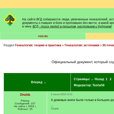
На сайте ВГД собираются люди, увлеченные генеалогией, исто
документы о павших в боях и пропавших без вести, в какой а
и чину.
ВГД - поиск людей в прошлом, настоящем и будущем!
VGD.RU
Раздел
Генеалогия: теория и практика
»
Генеалогия: источники
»
Источн
Официальный документ, который с
Страницы:
← Назад
1
2
Вперед →
Модератор:
Tasha56
Zinaida
3 июня 2004 9:51
А домовые книги были только в больших до
Рязань
Сообщений: 107
---
На сайте с 2003 г.
Zinaida
Рейтинг: 25