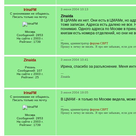
IrinaFM
3 июня 2004 10:13
С анонимами не общаюсь.
Zinaida
Писать только на почту.
В ЦИАМе их нет. Они есть в ЦМАМе, но адрес
тоже записан. Адреса есть далеко не все. Н
понимаю. Одного адреса по Москве в прин
Москва
книгам есть номера отделений, но они не в
Сообщений: 2853
На сайте с 2003 г.
---
Рейтинг: 1739
Ирина, администратор
форума СВРТ
Прошу в личку не писать. Я про нее забываю, если для отв
Zinaida
3 июня 2004 10:41
Ирина, спасибо за разъяснение. Меня инте
Рязань
Сообщений: 107
---
На сайте с 2003 г.
Zinaida
Рейтинг: 25
IrinaFM
3 июня 2004 19:05
С анонимами не общаюсь.
В ЦМАМ - я только по Москве видела, может 
Писать только на почту.
---
Ирина, администратор
форума СВРТ
Прошу в личку не писать. Я про нее забываю, если для отв
Москва
Сообщений: 2853
На сайте с 2003 г.
Рейтинг: 1739