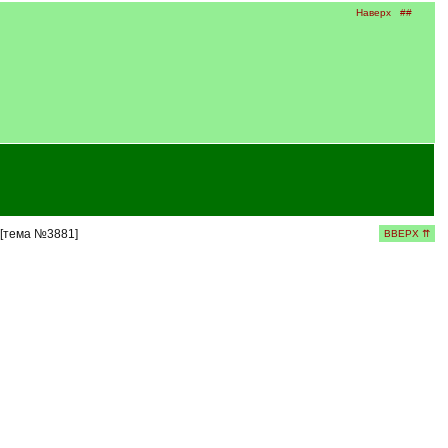
Наверх
##
 [тема №3881]
ВВЕРХ ⇈