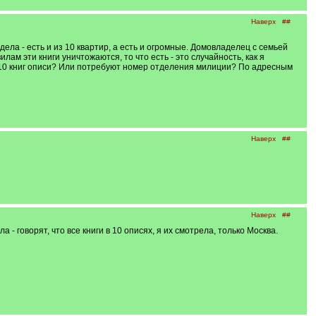
Наверх
##
идела - есть и из 10 квартир, а есть и огромные. Домовладелец с семьей
лам эти книги уничтожаются, то что есть - это случайность, как я
ь 10 книг описи? Или потребуют номер отделения милиции? По адресным
Наверх
##
Наверх
##
 - говорят, что все книги в 10 описях, я их смотрела, только Москва.