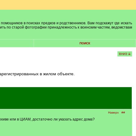
 помощников в поисках предков и родственников. Вам подскажут где искать
лить по старой фотографии принадлежность к воинским частям, ведомствам
ПОИСК
ВНИЗ ⇊
арегистрированных в жилом объекте.
Наверх
##
архиве или в ЦИАМ, достаточно ли указать адрес дома?