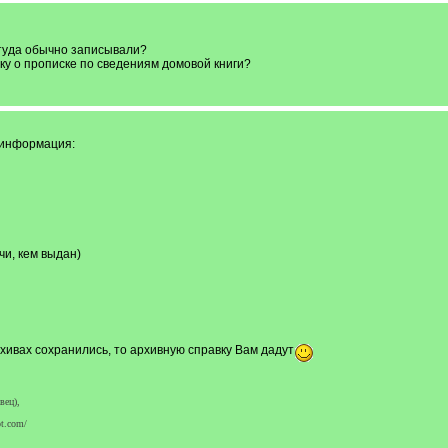
 туда обычно записывали?
ку о прописке по сведениям домовой книги?
 информация:
чи, кем выдан)
хивах сохранились, то архивную справку Вам дадут
вец),
t.com/