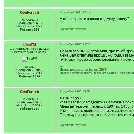
GenForsch
7 октября 2005 12:17
А ко вносил эти записи в домовую книгу?
Не скажу. :)
Сообщений: 670
---
На сайте с 2005 г.
Грузинские лютеране
Рейтинг: 138
IrinaFM
7 октября 2005 12:29
С анонимами не общаюсь.
GenForsch
Вы бы уточнили, про какой вре
Писать только на почту.
Лена Вам ответила про 1917-8 года, сведе
пунктами (кроме вероисповедания и некото
---
Москва
Ирина, администратор
форума СВРТ
Сообщений: 2853
Прошу в личку не писать. Я про нее забываю, если для отв
На сайте с 2003 г.
Рейтинг: 1739
GenForsch
7 октября 2005 13:51
Да вы правы,
Не скажу. :)
хотел вас поблагодарить за помощь в поис
Сообщений: 670
На сайте с 2005 г.
Меня интересует период с 1937 по 1955 г
Рейтинг: 138
У меня есть справка о прописке датирован
Поэтому я и спросил кто обычно вносил в д
---
Грузинские лютеране