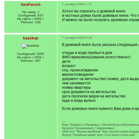
GenForsch
7 октября 2005 1:17
Хотел бы спросить о домовой книге.
Не скажу. :)
в частных домах были домовые книги. Что
Сообщений: 670
На сайте с 2005 г.
И можно ли было получить архивную справ
Рейтинг: 138
kaaskop
7 октября 2005 8:16
В домовой книге была указана следующая
откуда и когда прибыл в дом
Сообщений: 2265
ФИО мужа/жены(звание,холост/женат)
На сайте с 2004 г.
Рейтинг: 467
дети
возраст
соц. происхождение
вероисповедание
документ на жительство( номер, дата выда
чем занимается
номер квартиры
срок документа на жительство
дата прописки видов на жительство
куда и когда выбыл
Если домовые книги нужного Вам дома в ар
---
Ищу: Поповых и Токаревых ( Москва/Калуга/Малояросла
Кромощ/ Кромышевых, Сендерихиных
Мой блог "Вязьма еврейская" http://jewish-vyazma.blogspo
Форум "Еврейские корни" http://www.forum.j-roots.info/