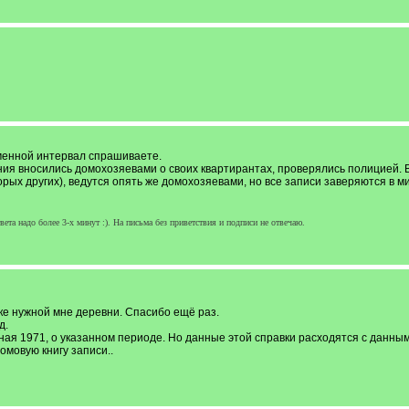
менной интервал спрашиваете.
ния вносились домохозяевами о своих квартирантах, проверялись полицией. В 
рых других), ведутся опять же домохозяевами, но все записи заверяются в м
ета надо более 3-х минут :). На письма без приветствия и подписи не отвечаю.
ке нужной мне деревни. Спасибо ещё раз.
од.
ная 1971, о указанном периоде. Но данные этой справки расходятся с данны
омовую книгу записи..