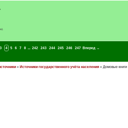
?
а).
3
4
5
6
7
8
...
242
243
244
245
246
247
Вперед →
источники
»
Источники государственного учёта населения
» Домовые книги