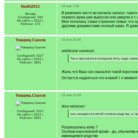
Nadin2012
29 мая 7:38
В ревизиях часто встречала записи: такого
Москва
первого мужа уже выросли или умерли и с н
Сообщений: 344
На сайте с 2012 г.
Мне попалась такая странная семья, что 
Рейтинг: 273
другими документами полный швах. Я даже
Товарищ Саахов
29 мая 10:06
webbrave написал:
Сообщений: 5227
[
Так и проснулся в холодном поту, надо само
На сайте с 2012 г.
q
[
Рейтинг: 3901
]
/
q
Жаль что Ваш сон оказался такой коротк
]
Остается надеяться что в какой т о момен
Товарищ Саахов
29 мая 10:09
diza написал:
Сообщений: 5227
[
они находятся в пятой степени родства, а та
На сайте с 2012 г.
q
[
Рейтинг: 3901
]
/
q
Разрешались кому ?
]
Особам королевской крови - да, обычному 
имеющемся родстве