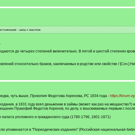
естьянишке - шиш с маслом.
.
щаются до четырех степеней включительно. В пятой и шестой степенях кровно
ений относительно браков, заключаемых в родстве или свойстве / [Соч.] Никол
редка, чуть выше, Прокопия Федотова Ахренова, РС 1834 года -
https://forum.
издания, в 1831 году взял деньжонки в займы (может как раз на мещанство?) и
щанин Пракофий Федотов Ахренов, по делу, о взыскиваемых первым с послед
 палата уголовного и гражданского суда (1780-1796, 1801-1871)
если упоминается в "Периодических изданиях" (Российская национальная биб