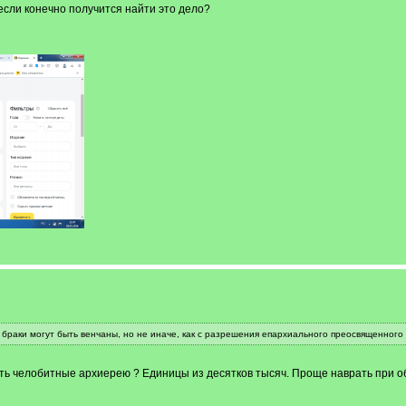
если конечно получится найти это дело?
 браки могут быть венчаны, но не иначе, как с разрешения епархиального преосвященного
сать челобитные архиерею ? Единицы из десятков тысяч. Проще наврать при о