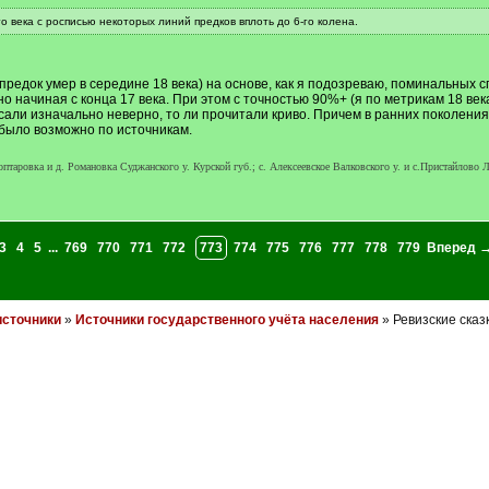
о века с росписью некоторых линий предков вплоть до 6-го колена.
едок умер в середине 18 века) на основе, как я подозреваю, поминальных спи
о начиная с конца 17 века. При этом с точностью 90%+ (я по метрикам 18 ве
исали изначально неверно, то ли прочитали криво. Причем в ранних поколения
о было возможно по источникам.
Гоптаровка и д. Романовка Суджанского у. Курской губ.; c. Алексеевское Валковского у. и c.Пристайлово 
3
4
5
...
769
770
771
772
773
774
775
776
777
778
779
Вперед 
источники
»
Источники государственного учёта населения
» Ревизские сказ