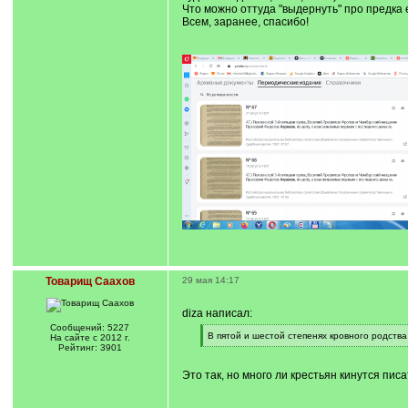
Что можно оттуда "выдернуть" про предка 
Всем, заранее, спасибо!
Товарищ Саахов
29 мая 14:17
diza написал:
Сообщений: 5227
[
В пятой и шестой степенях кровного родства
На сайте с 2012 г.
q
[
Рейтинг: 3901
]
/
q
Это так, но много ли крестьян кинутся пи
]