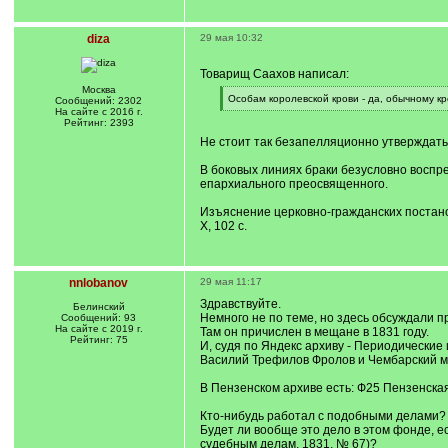
diza
29 мая 10:32
Товарищ Саахов написал:
Москва
[
Особам королевской крови - да, обычному кр
Сообщений: 2302
q
[
На сайте с 2016 г.
]
/
Рейтинг: 2393
q
Не стоит так безапелляционно утверждать
]
В боковых линиях браки безусловно воспре
епархиального преосвященного.
Изъяснение церковно-гражданских постановл
X, 102 с.
nnlobanov
29 мая 11:17
Здравствуйте.
Белинский
Немного не по теме, но здесь обсуждали п
Сообщений: 93
На сайте с 2019 г.
Там он причислен в мещане в 1831 году.
Рейтинг: 75
И, судя по Яндекс архиву - Периодические 
Василий Трефилов Фролов и Чембарский ме
В Пензенском архиве есть: Ф25 Пензенская
Кто-нибудь работал с подобными делами?
Будет ли вообще это дело в этом фонде, 
судебным делам, 1831, № 67)?