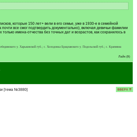
сков, которые 150 лет+ вели в его семье, уже в 1930-е в семейной
ка почти все смог подтвердить документально), включая девичьи фамилии
х только имена-отчества без точных дат и возрастов, как сохранилось в
Лебединского у. Харьковской губ.; c. Холодовка Брацлавского у. Подольской губ.; c. Крапивна
Лайк (9)
→
ки [тема №3880]
ВВЕРХ ⇈