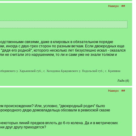
Наверх
##
 родственными связями, даже в клировых в обязательном порядке
ки, иногда с двух-трех сторон по разным веткам. Если двоюродных еще
"дядя его родной", которого несколько лет безуспешно искал - оказался
и не считали это нарушением, то ли и сами уже не знали толком и
Лебединского у. Харьковской губ.; c. Холодовка Брацлавского у. Подольской губ.; c. Крапивна
Лайк (4)
Наверх
##
оем происхождении? Или, условно, "двоюродный родич" было
етвероюродного дядю домовладельца обозвали в ревизской сказке
екоторых линий предков вплоть до 6-го колена. Да и в метрических
они друг другу приходятся?