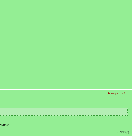
Наверх
##
быске
Лайк (2)