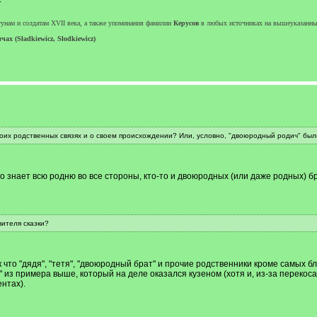
нам и солдатам XVII века, а также упоминания фамилии
Керусов
в любых источниках на вышеуказанны
ах (Sładkiewicz, Słodkiewicz)
оих родственных связях и о своем происхождении? Или, условно, "двоюродный родич" был
то знает всю родню во все стороны, кто-то и двоюродных (или даже родных) бр
вителя сказки?
 что "дядя", "тетя", "двоюродный брат" и прочие родственники кроме самых бл
 из примера выше, который на деле оказался кузеном (хотя и, из-за перекоса 
нтах).