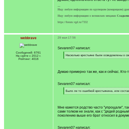
---
Ищу любую информацию по крупецким (комарицким) драгу
Ищу любую информацию о велижских мещанах
Сладкевич
https://forum.vgd.ru/7332
webbrave
29 мая 17:56
Sevaren07 написал:
Сообщений: 6761
[
Насколько крестьяне были осведомлены о св
На сайте с 2012 г.
q
[
Рейтинг: 4016
]
/
q
]
Думаю примерно так же, как и сейчас. Кто-
Sevaren07 написал:
[
Было ли то ошибкой крестьянина, или соста
q
[
]
/
q
]
Мне кажется родство часто "упрощали", так
сами толком не знали, как с "дядей родным"
поколению выше его брат относил в докуме
Sevaren07 написал: