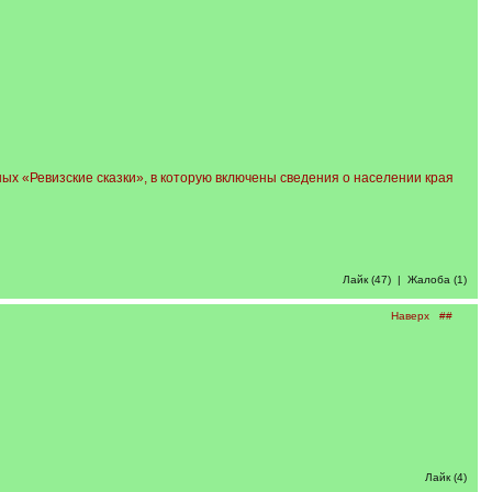
х «Ревизские сказки», в которую включены сведения о населении края
Лайк (47)
|
Жалоба (1)
Наверх
##
Лайк (4)