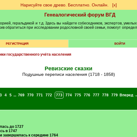
Нарисуйте свое древо. Бесплатно. Онлайн.
[х]
Генеалогический форум ВГД
рией, геральдикой и т.д. Здесь вы найдете собеседников, экспертов, умелых
рхив обратиться при исследовании родословной своей семьи, помогут опреде
РЕГИСТРАЦИЯ
ВОЙТИ
ики государственного учёта населения
Ревизские сказки
Подушные переписи населения (1718 - 1858)
3
4
5
...
769
770
771
772
773
774
775
776
777
778
779
Вперед 
алась до 1727
сь в 1747
ом завершилась к середине 1764