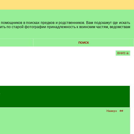
 помощников в поисках предков и родственников. Вам подскажут где искать
лить по старой фотографии принадлежность к воинским частям, ведомствам
ПОИСК
ВНИЗ ⇊
→
Наверх
##