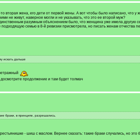
-то вторая жена, его дети от первой жены. А вот чтобы было написано, что у
ими не живут, наверное могли и не указывать, что это ее второй муж?
единственным разумным объяснением было, что женщина уже имела другую сем
 подходящую семью в 8-й ревизии присмотрела, но писать женам отчества пе
му искать дальше
ометражный
т досмотрите продолжение и там будет толмач
кие браки, в принципе, разрешались.
крестьянишке - шиш с маслом. Вернее сказать: такие браки случались, но эт