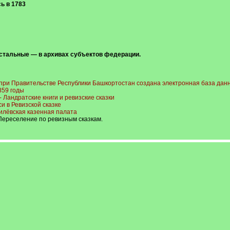
ь в 1783
остальные — в архивах субъектов федерации.
при Правительстве Республики Башкортостан создана электронная база данны
859 годы
- Ландратские книги и ревизские сказки
 в Ревизской сказке
илёвская казенная палата
 Переселение по ревизным сказкам.