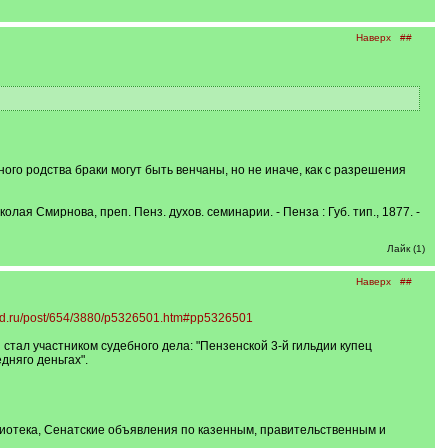
Наверх
##
го родства браки могут быть венчаны, но не иначе, как с разрешения
ая Смирнова, преп. Пенз. духов. семинарии. - Пенза : Губ. тип., 1877. -
Лайк (1)
Наверх
##
vgd.ru/post/654/3880/p5326501.htm#pp5326501
 стал участником судебного дела: "Пензенской 3-й гильдии купец
няго деньгах".
лиотека, Сенатские объявления по казенным, правительственным и