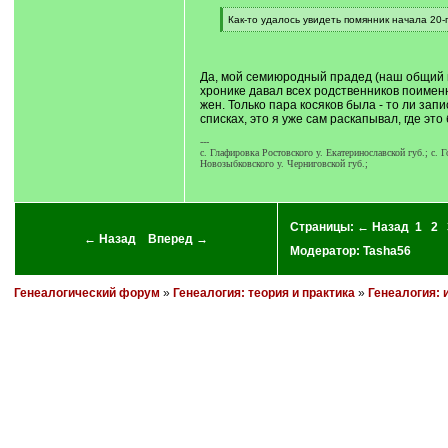
[
Как-то удалось увидеть помянник начала 20-г
q
[
]
/
q
]
Да, мой семиюродный прадед (наш общий пр
хронике давал всех родственников поименн
жен. Только пара косяков была - то ли зап
списках, это я уже сам раскапывал, где эт
---
c. Глафировка Ростовского у. Екатеринославской губ.; c. 
Новозыбковского у. Черниговской губ.;
Страницы:
← Назад
1
2
← Назад
Вперед →
Модератор:
Tasha56
Генеалогический форум
»
Генеалогия: теория и практика
»
Генеалогия: 