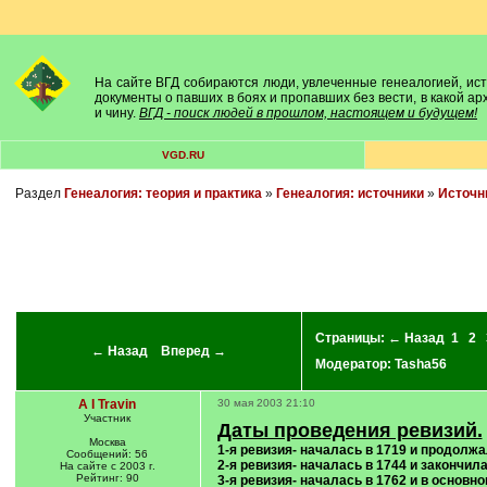
На сайте ВГД собираются люди, увлеченные генеалогией, исто
документы о павших в боях и пропавших без вести, в какой а
и чину.
ВГД - поиск людей в прошлом, настоящем и будущем!
VGD.RU
Раздел
Генеалогия: теория и практика
»
Генеалогия: источники
»
Источн
Страницы:
← Назад
1
2
← Назад
Вперед →
Модератор:
Tasha56
A I Travin
30 мая 2003 21:10
Участник
Даты проведения ревизий.
Москва
1-я ревизия- началась в 1719 и продолж
Сообщений: 56
2-я ревизия- началась в 1744 и закончила
На сайте с 2003 г.
Рейтинг: 90
3-я ревизия- началась в 1762 и в основн