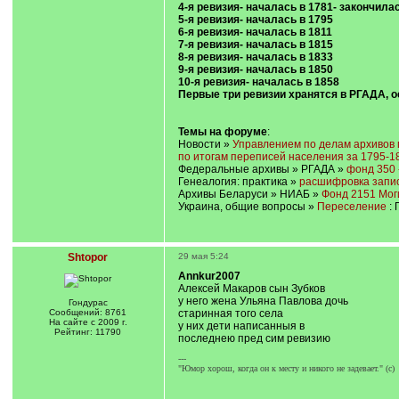
4-я ревизия- началась в 1781- закончилас
5-я ревизия- началась в 1795
6-я ревизия- началась в 1811
7-я ревизия- началась в 1815
8-я ревизия- началась в 1833
9-я ревизия- началась в 1850
10-я ревизия- началась в 1858
Первые три ревизии хранятся в РГАДА, 
Темы на форуме
:
Новости »
Управлением по делам архивов 
по итогам переписей населения за 1795-1
Федеральные архивы » РГАДА »
фонд 350 
Генеалогия: практика »
расшифровка записи
Архивы Беларуси » НИАБ »
Фонд 2151 Мог
Украина, общие вопросы »
Переселение
:
Shtopor
29 мая 5:24
Annkur2007
Алексей Макаров сын Зубков
у него жена Ульяна Павлова дочь
Гондурас
Сообщений: 8761
старинная того села
На сайте с 2009 г.
у них дети написанныя в
Рейтинг: 11790
последнею пред сим ревизию
---
"Юмор хорош, когда он к месту и никого не задевает." (с)