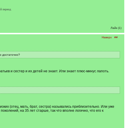
й период.
Лайк (1)
Наверх
##
о достаточно?
атьев и сестер и их детей не знает. Или знает плюс-минус лапоть.
изких (отец, мать, брат, сестра) назывались приблизительно. Или уже
поколений, на 35 лет старше, так что вполне логично, что его к