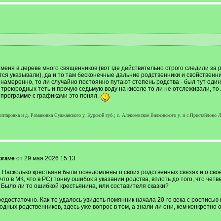
У меня в дереве много священников (вот где действительно строго следили за
ся указывали), да и то там бесконечные дальние родственники и свойственни
 намеренно, то ли случайно постоянно путают степень родства - был тут один 
троюродных теть и прочую седьмую воду на киселе то ли не отслеживали, то л
й программе с графиками это понял.
Гоптаровка и д. Романовка Суджанского у. Курской губ.; c. Алексеевское Валковского у. и c.Пристайлово 
brave
от 29 мая 2026 15:13
. Насколько крестьяне были осведомлены о своих родственных связях и о св
что в МК, что в РС) тонну ошибок в указании родства, вплоть до того, что ч
Было ли то ошибкой крестьянина, или составителя сказки?
достаточно. Как-то удалось увидеть помянник начала 20-го века с росписью н
дных родственников, здесь уже вопрос в том, а знали ли они, кем конкретно 
.