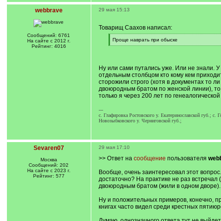
webbrave
29 мая 15:13
Товарищ Саахов написал:
Сообщений: 6761
[
Проще наврать при обыске
На сайте с 2012 г.
q
[
Рейтинг: 4016
]
/
q
]
Ну или сами путались уже. Или не знали. 
отдельным столбцом кто кому кем приходит
сторожили строго (хотя в документах то ли
двоюродным братом по женской линии), то 
только я через 200 лет по генеалогическо
---
c. Глафировка Ростовского у. Екатеринославской губ.; c. 
Новозыбковского у. Черниговской губ.;
Sevaren07
29 мая 17:10
>> Ответ на
сообщение
пользователя
web
Москва
Сообщений: 202
На сайте с 2023 г.
Вообще, очень заинтересовал этот вопрос
Рейтинг: 577
достаточно? На практике не раз встречал (
двоюродным братом (жили в одном дворе). 
Ну и положительных примеров, конечно, пре
книгах часто видел среди крестных пятиюро
Думаю, однозначного ответа тут не выйдет