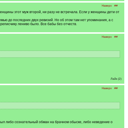
Наверх
##
 женщины этот муж второй, ни разу не встречала. Если у женщины дети от
ью до последних двух ревизий. Но об этом там нет упоминания, а с
реписчику лениво было. Все бабы без отчеств.
Наверх
##
Лайк (2)
Наверх
##
о был либо сознательный обман на брачном обыске, либо неведение о