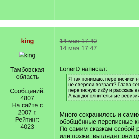
king
14 мая 17:40
14 мая 17:47
LonerD написал:
Тамбовская
область
[
Я так понимаю, переписчики н
q
не сверяли возраст? Глава се
]
Сообщений:
переписную избу и рассказыва
А как дополнительные ревизи
4807
[
На сайте с
/
2007 г.
q
Много сохранилось и самих
]
Рейтинг:
обобщённые переписные кн
4023
По самим сказкам особой 
или позже, выглядят они о