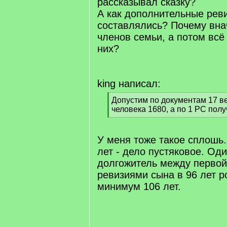
рассказывал сказку?
А как дополнительные рев
составлялись? Почему вна
членов семьи, а потом всё
них?
king написал:
[
Допустим по документам 17 в
q
человека 1680, а по 1 РС полу
]
[
/
q
У меня тоже такое сплошь
]
лет - дело пустяковое. Оди
долгожитель между первой
ревизиями сына в 96 лет р
минимум 106 лет.