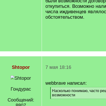
были возможности договор
откупиться. Возможно нал
числа иждивенцев являло
обстоятельством.
Shtopor
7 мая 18:16
webbrave написал:
Гондурас
[
Насколько понимаю, часто ре
q
возможности
]
Сообщений:
[
/
8807