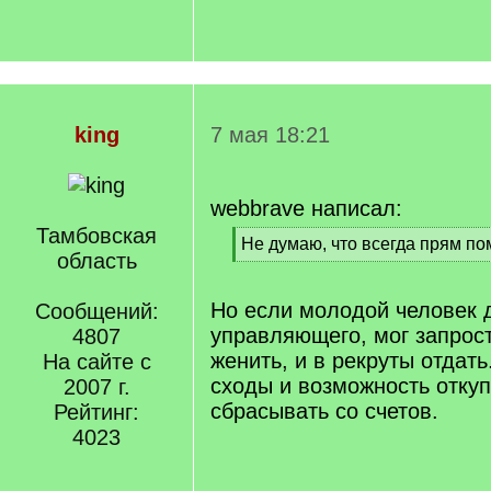
king
7 мая 18:21
webbrave написал:
Тамбовская
[
Не думаю, что всегда прям п
область
q
[
]
/
q
Но если молодой человек д
Сообщений:
]
управляющего, мог запрост
4807
женить, и в рекруты отдать
На сайте с
сходы и возможность откуп
2007 г.
сбрасывать со счетов.
Рейтинг:
4023