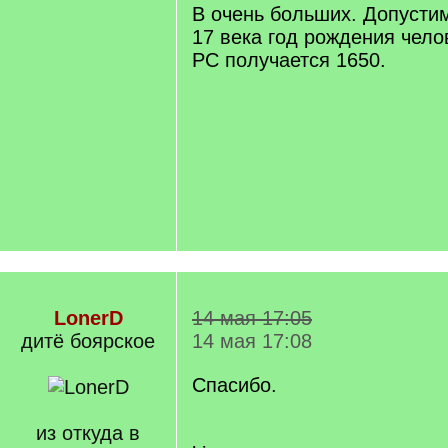
q
В очень больших. Допусти
]
17 века год рождения челов
РС получается 1650.
LonerD
14 мая 17:05
дитё боярское
14 мая 17:08
Спасибо.
из откуда в