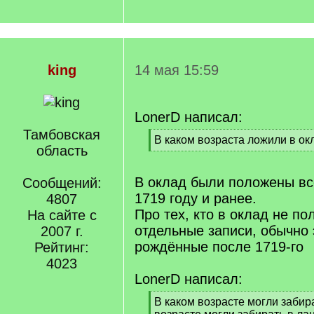
king
14 мая 15:59
LonerD написал:
Тамбовская
[
В каком возраста ложили в ок
область
q
[
]
/
q
В оклад были положены все
Сообщений:
]
1719 году и ранее.
4807
Про тех, кто в оклад не п
На сайте с
отдельные записи, обычно 
2007 г.
рождённые после 1719-го
Рейтинг:
4023
LonerD написал:
[
В каком возрасте могли забир
q