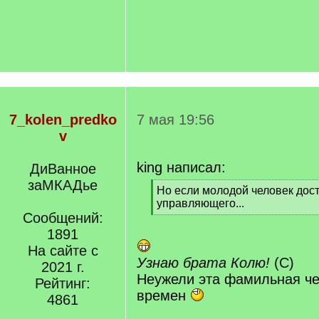
7_kolen_predko
7 мая 19:56
v
king написал:
ДиВанное
заМКАДье
[
Но если молодой человек дост
q
управляющего...
]
Сообщений:
[
/
1891
q
На сайте с
]
Узнаю брата Колю!
(С)
2021 г.
Неужели эта фамильная че
Рейтинг:
времен
4861