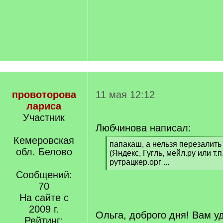
провоторова
11 мая 12:12
лариса
Участник
Любчинова написал:
Кемеровская
[
папакаш, а нельзя перезалит
обл. Белово
q
(Яндекс, Гугль, мейл.ру или т.
]
рутрацкер.орг ...
[
Сообщений:
/
70
q
На сайте с
]
2009 г.
Ольга, доброго дня! Вам у
Рейтинг: