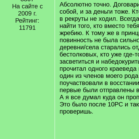
q
Абсолютно точно. Договар
На сайте с
]
собой, и за деньги тоже. К
2009 г.
в рекруты не ходил. Всегд
Рейтинг:
найти того, кто вместо теб
11791
жребию. К тому же в принц
повинность не была сильно
деревни/села старались о
бестолковых, кто уже где-т
засветиться и набедокурит
прочитал одного краеведа 
один из членов моего род
поучаствовали в восстании
первые были отправлены в
А я все думал куда он про
Это было после 10РС и так
проверишь.