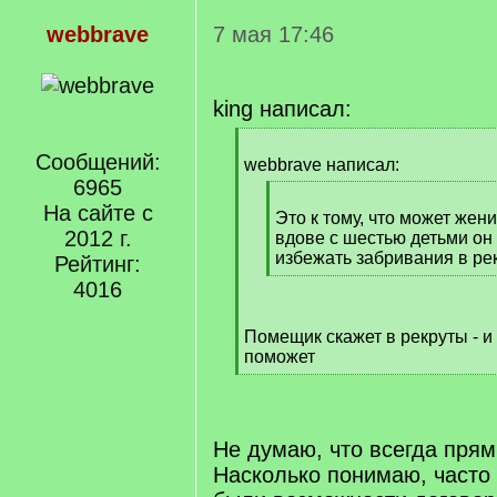
webbrave
7 мая 17:46
king написал:
[
Сообщений:
q
webbrave написал:
]
6965
[
На сайте с
q
Это к тому, что может жен
2012 г.
]
вдове с шестью детьми он 
избежать забривания в ре
Рейтинг:
[
4016
/
q
Помещик скажет в рекруты - и
]
поможет
[
/
q
]
Не думаю, что всегда пря
Насколько понимаю, часто