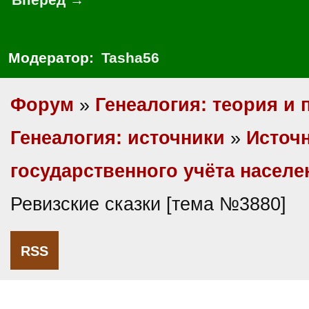
Модератор:
Tasha56
Форум
»
Генеалогия: теория и 
Генеалогия: источники
»
Источ
государственного учёта насел
Ревизские сказки [тема №3880]
RSS