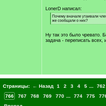
LonerD написал:
[
Почему вначале утаивали член
q
же сообщали о них?
]
[
/
q
Ну так это было чревато. 
]
задача - переписать всех,
Страницы:
← Назад
1
2
3
4
5
...
762
766
767
768
769
770
...
774
775
77
Вперед →