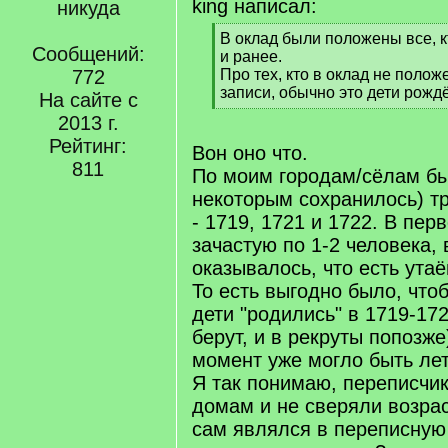
king написал:
никуда
[
В оклад были положены все, к
Сообщений:
q
и ранее.
]
772
Про тех, кто в оклад не поло
записи, обычно это дети рожд
На сайте с
[
2013 г.
/
Рейтинг:
q
Вон оно что.
]
811
По моим городам/сёлам бы
некоторым сохранилось) т
- 1719, 1721 и 1722. В пер
зачастую по 1-2 человека,
оказывалось, что есть утаё
То есть выгодно было, что
дети "родились" в 1719-172
берут, и в рекруты попозже
момент уже могло быть лет
Я так понимаю, переписчик
домам и не сверяли возра
сам являлся в переписную