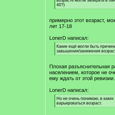
возрасте могли забирать в ла
]
40?)
[
/
q
примерно этот возраст, мо
]
лет 17-18
LonerD написал:
[
Какие ещё могли быть причин
q
завышения/занижения возрас
]
[
/
q
Плохая разъяснительная р
]
населением, которое не оч
ему ждать от этой ревизии.
LonerD написал:
[
Но не очень понимаю, в каких
q
варьироваться возраст.
]
[
/