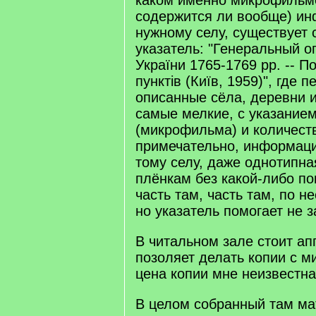
каком именно микрофильме
содержится ли вообще) и
нужному селу, существует
указатель: "Генеральный о
Украïни 1765-1769 рр. -- П
пунктiв (Киïв, 1959)", где 
описанные сёла, деревни и 
самые мелкие, с указание
(микрофильма) и количест
примечательно, информаци
тому селу, даже однотипна
плёнкам без какой-либо по
часть там, часть там, по н
но указатель помогает не з
В читальном зале стоит ап
позоляет делать копии с 
цена копии мне неизвестна
В целом собранный там ма