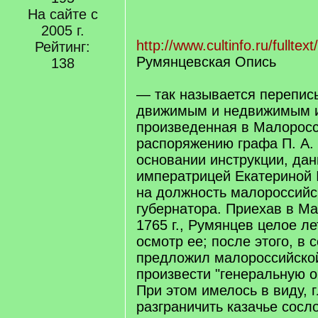
На сайте с
2005 г.
http://www.cultinfo.ru/fullte
Рейтинг:
Румянцевская Опись
138
— так называется перепись
движимым и недвижимым 
произведенная в Малоросс
распоряжению графа П. А.
основании инструкции, да
императрицей Екатериной I
на должность малороссийс
губернатора. Приехав в М
1765 г., Румянцев целое л
осмотр ее; после этого, в 
предложил малороссийско
произвести "генеральную 
При этом имелось в виду, 
разграничить казачье сосл