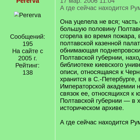
Pererva
17 мар. 2006 11:04
А где сейчас находится Ру
Она уцелела не вся; часть
большую половину Полтавс
сгорела во время пожара, 
Сообщений:
полтавской казенной палаты
195
обнимающая поднепровски
На сайте с
Полтавской губернии, нахо
2005 г.
библиотеке киевского унив
Рейтинг:
описи, относящаяся к Черн
138
хранится в С.-Петербурге, 
Императорской академии н
связок ее, относящихся к 
Полтавской губернии — в 
историческом архиве.
А где сейчас находится Ру