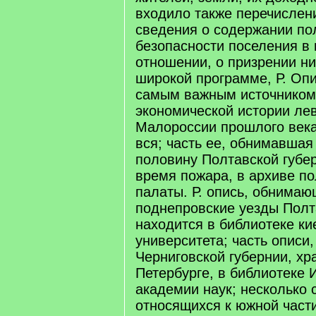
входило также перечислен
сведения о содержании по
безопасности поселения в
отношении, о призрении н
широкой программе, Р. Оп
самым важным источником
экономической истории ле
Малороссии прошлого века
вся; часть ее, обнимавша
половину Полтавской губер
время пожара, в архиве по
палаты. Р. опись, обнима
поднепровские уезды Полт
находится в библиотеке ки
университета; часть описи
Черниговской губернии, хра
Петербурге, в библиотеке
академии наук; несколько с
относящихся к южной част