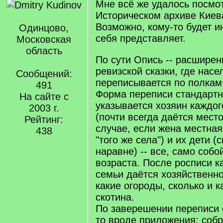
Мне всё же удалось посмот
Историческом архиве Киева
Возможно, кому-то будет ин
Одинцово,
себя представляет.
Московская
область
По сути Опись -- расшире
ревизской сказки, где насе
Сообщений:
переписывается по полкам 
491
Форма переписи стандартн
На сайте с
указывается хозяин каждог
2003 г.
(почти всегда даётся мест
Рейтинг:
случае, если жена местная
438
"того же села") и их дети 
наравне) -- все, само собо
возраста. После росписи к
семьи даётся хозяйственно
какие огороды, сколько и к
скотина.
По заверешении переписи 
то вроде приложения: соб