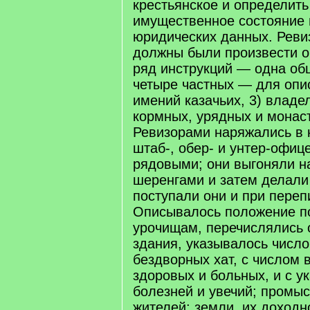
крестьянское и определить
имущественное состояние 
юридических данных. Реви
должны были произвести о
ряд инструкций — одна об
четыре частных — для описи
имений казачьих, 3) владел
кормных, урядных и монас
Ревизорами наряжались в 
штаб-, обер- и унтер-офиц
рядовыми; они выгоняли на
шеренгами и затем делали
поступали они и при переп
Описывалось положение п
урочищам, перечислялись
здания, указывалось число
бездворных хат, с числом 
здоровых и больных, и с у
болезней и увечий; промы
жителей; земли, их доходно