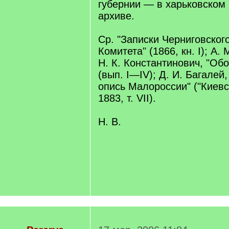
губернии — в харьковском
архиве.
Ср. "Записки Черниговског
Комитета" (1866, кн. I); А.
Н. К. Константинович, "Обо
(вып. I—IV); Д. И. Багалей
опись Малороссии" ("Киевс
1883, т. VII).
Н. В.