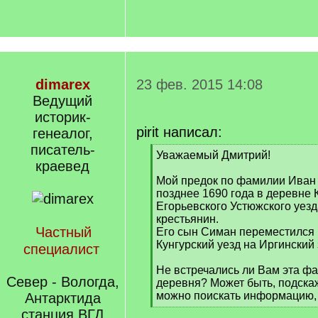
dimarex
23 фев. 2015 14:08
Ведущий
историк-
pirit написал:
генеалог,
писатель-
[
Уважаемый Дмитрий!
краевед
q
]
Мой предок по фамилии Иван
позднее 1690 года в деревне
Егорьевского Устюжского уез
крестьянин.
Частный
Его сын Симан переместился в
Кунгурский уезд на Иргинский 
специалист
Не встречались ли Вам эта ф
Север - Вологда,
деревня? Может быть, подскаж
можно поискать информацию,
Антарктида
[
станция ВГД