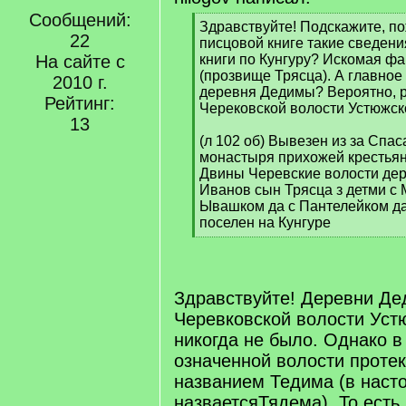
Сообщений:
[
Здравствуйте! Подскажите, по
22
q
писцовой книге такие сведени
]
На сайте с
книги по Кунгуру? Искомая ф
(прозвище Трясца). А главное 
2010 г.
деревня Дедимы? Вероятно, р
Рейтинг:
Черековской волости Устюжско
13
(л 102 об) Вывезен из за Спа
монастыря прихожей крестьян
Двины Черевские волости де
Иванов сын Трясца з детми с
Ывашком да с Пантелейком да
поселен на Кунгуре
[
/
q
]
Здравствуйте! Деревни Де
Черевковской волости Уст
никогда не было. Однако в
означенной волости протек
названием Тедима (в наст
назваетсяТядема). То есть