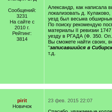
/
q
Александр, как написала
Сообщений:
]
локализовать д. Кулаково, 
3231
уезд был весьма обширны
На сайте с
По поиску рекомендую пос
2010 г.
материалы II ревизии 1747
Рейтинг:
уезду в РГАДА (Ф. 350. Оп. 
3814
Вы сможете найти своих, 
"
записавшийся в Сибирс
т.д.
pirit
23 фев. 2015 22:07
Новичок
Спасибо, уважаемые колле