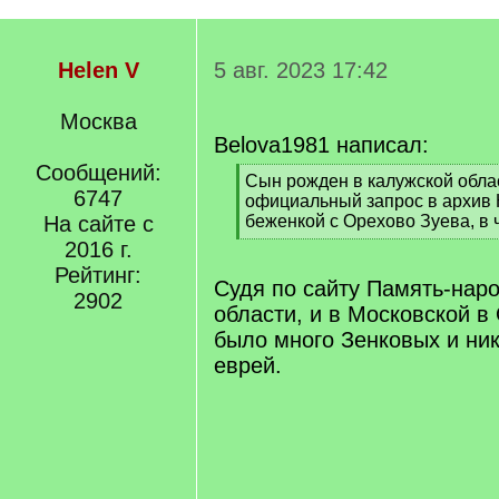
Helen V
5 авг. 2023 17:42
Москва
Belova1981 написал:
Сообщений:
[
Сын рожден в калужской обла
6747
q
официальный запрос в архив 
]
На сайте с
беженкой с Орехово Зуева, в 
[
2016 г.
/
Рейтинг:
q
Судя по сайту Память-наро
2902
]
области, и в Московской в
было много Зенковых и ник
еврей.