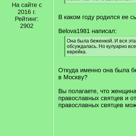
]
На сайте с
[
/
2016 г.
q
В каком году родился ее сы
Рейтинг:
]
2902
Belova1981 написал:
[
Она была беженкой. И вся эта
q
обсуждалась. Но кулуарно все
]
еврейка.
[
/
q
Откуда именно она была б
]
в Москву?
Вы полагаете, что женщина
православных святцев и о
православных святцев мож