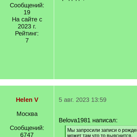
Сообщений:
19
На сайте с
2023 г.
Рейтинг:
7
Helen V
5 авг. 2023 13:59
Москва
Belova1981 написал:
Сообщений:
[
Мы запросили записи о рожде
6747
q
может там что то выяснится.