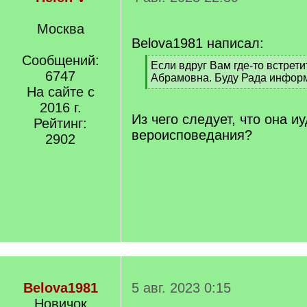
Москва
Belova1981 написал:
Сообщений:
[
Если вдруг Вам где-то встрет
6747
q
Абрамовна. Буду Рада инфор
]
На сайте с
[
/
2016 г.
q
Из чего следует, что она и
Рейтинг:
]
вероисповедания?
2902
Belova1981
5 авг. 2023 0:15
Новичок