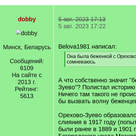
dobby
5 авг. 2023 17:13
5 авг. 2023 17:22
Belova1981 написал:
Минск, Беларусь
[
Она была беженкой с Орехово 
Сообщений:
q
сомневаюсь.
]
6109
[
/
На сайте с
q
А что собственно значит "
2013 г.
]
Зуево"? Полистал историю
Рейтинг:
Ничего там такого не прои
5613
бы вызвать волну беженце
Орехово-Зуево образовало
слияния в 1917 году (попы
были ранее в 1889 и 1901 