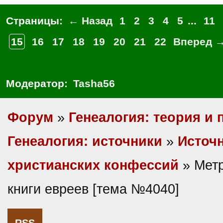
Страницы:
← Назад
1
2
3
4
5
...
11
15
16
17
18
19
20
21
22
Вперед 
Модератор:
Tasha56
Форум
»
Генеалогия: теория и 
Генеалогия: источники
»
Источн
христианских конфессий
» Мет
книги евреев [тема №4040]