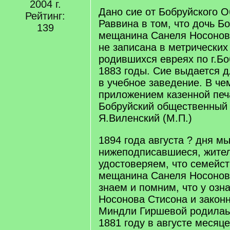
2004 г.
Дано сие от Бобруйского 
Рейтинг:
Раввина в том, что дочь Б
139
мещанина Санеля Носонова
не записана в метрических 
родившихся евреях по г.Бо
1883 годы. Сие выдается 
в учебное заведение. В че
приложением казенной печ
Бобруйский общественный
Я.Виленский (М.П.)
1894 года августа ? дня м
нижеподписавшиеся, жител
удостоверяем, что семейст
мещанина Санеля Носонов
знаем и помним, что у озн
Носонова Стисона и закон
Миндли Гиршевой родилаь 
1881 году в августе месяце