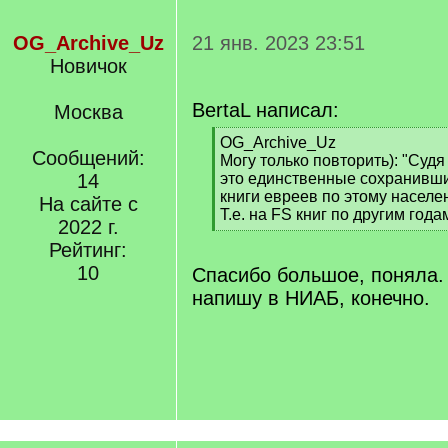
OG_Archive_Uz
21 янв. 2023 23:51
Новичок
BertaL написал:
Москва
[
OG_Archive_Uz
Сообщений:
q
Могу только повторить): "Суд
]
14
это единственные сохранивш
книги евреев по этому населен
На сайте с
Т.е. на FS книг по другим годам
2022 г.
[
Рейтинг:
/
q
10
Спасибо большое, поняла. 
]
напишу в НИАБ, конечно.