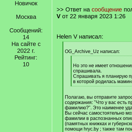
Новичок
>> Ответ на
сообщение
по
V
от 22 января 2023 1:26
Москва
Сообщений:
Helen V написал:
14
На сайте с
[
2022 г.
q
OG_Archive_Uz написал:
]
Рейтинг:
[
10
q
Но это не имеет отношения 
]
спрашивала.
Спрашивать я планирую п
в которой родилась мами
[
/
Полагаю, вы отправите запро
q
содержания: "Что у вас есть п
]
фамилию?". Это наименее уд
Вы сейчас самостоятельно мо
фамилии в распознанных опис
(памятных книжках и губернск
помощи hryc.by ; также там по