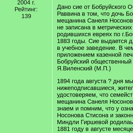
2004 г.
Дано сие от Бобруйского 
Рейтинг:
Раввина в том, что дочь Б
139
мещанина Санеля Носонова
не записана в метрических 
родившихся евреях по г.Бо
1883 годы. Сие выдается 
в учебное заведение. В че
приложением казенной печ
Бобруйский общественный
Я.Виленский (М.П.)
1894 года августа ? дня м
нижеподписавшиеся, жител
удостоверяем, что семейст
мещанина Санеля Носонов
знаем и помним, что у озн
Носонова Стисона и закон
Миндли Гиршевой родилаь 
1881 году в августе месяце