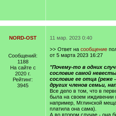
NORD-OST
11 мар. 2023 0:40
>> Ответ на
сообщение
по
от 5 марта 2023 16:27
Сообщений:
1188
"Почему-то в одних слу
На сайте с
сословие самой невесты,
2020 г.
сословие ее отца (реже -
Рейтинг:
других членов семьи, нап
3945
Все дело в том, что в перв
была на своем иждивении 
например, Мглинской меща
платила она сама).
А во втором случае - она 