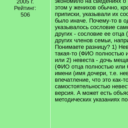
экономило на сведениях о
2005 г.
этом у женихов обычно, к
Рейтинг:
приписки, указывали их со
506
было иначе. Почему-то в о
указывалось сословие само
других - сословие ее отца (
других членов семьи, напр
Понимаете разницу? 1) Не
такая-то (ФИО полностью и
или 2) невеста - дочь меща
(ФИО отца полностью или б
имени (имя дочери, т.е. не
впечатление, что это как-т
самостоятельностью невест
версия. А может есть объя
методических указаниях п