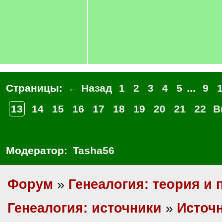
Страницы:
← Назад
1
2
3
4
5
...
9
13
14
15
16
17
18
19
20
21
22
В
Модератор:
Tasha56
Форум
»
Генеалогия: теория и 
Генеалогия: источники
»
Источн