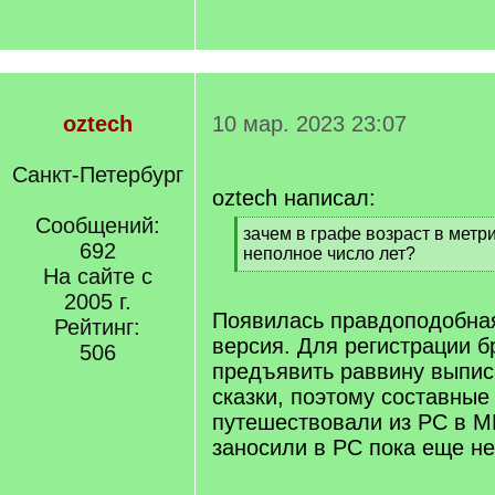
oztech
10 мар. 2023 23:07
Санкт-Петербург
oztech написал:
Сообщений:
[
зачем в графе возраст в метр
692
q
неполное число лет?
]
На сайте с
[
/
2005 г.
q
Появилась правдоподобная
Рейтинг:
]
версия. Для регистрации б
506
предъявить раввину выпис
сказки, поэтому составные
путешествовали из РС в М
заносили в РС пока еще н