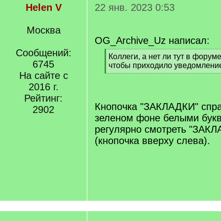
Helen V
22 янв. 2023 0:53
Москва
OG_Archive_Uz написал:
Сообщений:
[
Коллеги, а нет ли тут в форуме
6745
q
чтобы приходило уведомление
]
На сайте с
[
/
2016 г.
q
Рейтинг:
]
Кнопочка "ЗАКЛАДКИ" спра
2902
зеленом фоне белыми букв
регулярно смотреть "ЗАК
(кнопочка вверху слева).