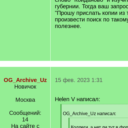
губернии. Тогда ваш запрос
"Прошу прислать копии из 
произвести поиск по такому
полезнее.
OG_Archive_Uz
15 фев. 2023 1:31
Новичок
Helen V написал:
Москва
[
Сообщений:
q
OG_Archive_Uz написал:
]
14
[
На сайте с
q
Коллеги, а нет ли тут в фо