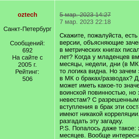
oztech
5 мар. 2023 14:27
7 мар. 2023 22:18
Санкт-Петербург
Скажите, пожалуйста, есть 
версии, объясняющие заче
Сообщений:
в метрических книгах писа
692
лет? Когда у младенцев вм
На сайте с
месяцы, недели, дни (в МК 
2005 г.
то логика видна. Но зачем 
Рейтинг:
в МК о браках/разводах? Д
506
может иметь какое-то значе
воинской повинностью, но 
невестам? С разрешенным
вступления в брак эти сос
имеют никакой корреляции.
разгадать эту загадку.
P.S. Попалось даже такое: 
месяцев. Вообще интересн