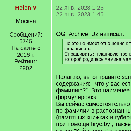
Helen V
22 янв. 2023 1:26
22 янв. 2023 1:46
Москва
OG_Archive_Uz написал:
Сообщений:
6745
[
Но это не имеет отношения к т
На сайте с
q
спрашивала.
]
2016 г.
Спрашивать я планирую про к
которой родилась мамина ма
Рейтинг:
[
2902
/
q
Полагаю, вы отправите за
]
содержания: "Что у вас ест
фамилию?". Это наименее
формулировка.
Вы сейчас самостоятельно
по фамилии в распознанных
(памятных книжках и губер
при помощи hryc.by ; также
слово "Койданово" и изучи