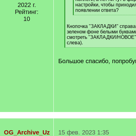
2022 г.
]
настройки, чтобы приходи
появлении ответа?
Рейтинг:
[
10
/
Кнопочка "ЗАКЛАДКИ" справа
q
зеленом фоне белыми буквами
]
смотреть "ЗАКЛАДКИ/НОВОЕ" 
слева).
[
/
q
Большое спасибо, попробу
]
OG_Archive_Uz
15 фев. 2023 1:35