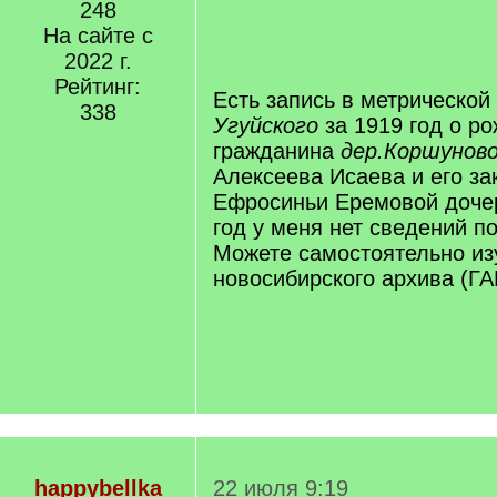
[
248
/
На сайте с
q
2022 г.
]
Рейтинг:
Есть запись в метрической
338
Угуйского
за 1919 год о ро
гражданина
дер.Коршунов
Алексеева Исаева и его з
Ефросиньи Еремовой доче
год у меня нет сведений п
Можете самостоятельно изу
новосибирского архива (ГА
happybellka
22 июля 9:19