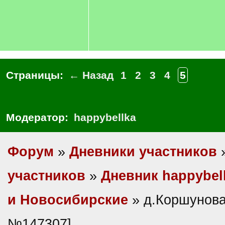
Страницы:
← Назад
1
2
3
4
5
Модератор:
happybellka
Форум
»
Дневники участников
участников
»
Дневник happybel
и Новосибирские
» д.Коршунова
№147307]