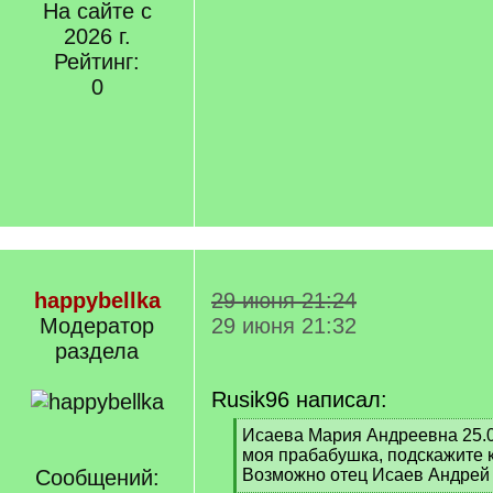
На сайте с
2026 г.
Рейтинг:
0
happybellka
29 июня 21:24
Модератор
29 июня 21:32
раздела
Rusik96 написал:
[
Исаева Мария Андреевна 25.0
q
моя прабабушка, подскажите к
]
Сообщений:
Возможно отец Исаев Андрей 