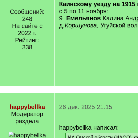
Каинскому уезду на 1915 
с 5 по 11 ноября:
Сообщений:
9.
Емельянов
Калина Андр
248
д.
Коршунова
, Угуйской вол
На сайте с
2022 г.
Рейтинг:
338
happybellka
26 дек. 2025 21:15
Модератор
раздела
happybellka написал:
[
ИА Омской области (ИАОО), ф