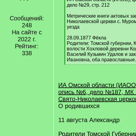
q
дело №29, стр. 212
]
Метрические книги актовых за
Сообщений:
Николаевской церкви с. Муро
248
уезда
На сайте с
28.09.1877 Фёкла
2022 г.
Родители: Томской губернии, 
Рейтинг:
волости Хохловой деревни К
338
Василий Кузьмин Удалов и за
Ивановна, оба православные.
[
/
q
]
ИА Омской области (ИАОО
опись №6, дело №187, МК 
Свято-Николаевская церков
О родившихся
11 августа Александр
Родители Томской Губерни