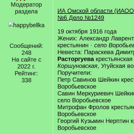
Модератор
ИА Омской области (ИАОО
раздела
№6 Дело №1249
19 октября 1916 года
Жених: Александр Лаврен
крестьянин ·
село Воробье
Сообщений:
Невеста: Параскева Димит
248
Расторгуева
крестьянская
На сайте с
Коршуновская
, Угуйская в
2022 г.
Поручители:
Рейтинг:
Петр Савинов Шейкин крес
338
Воробьевское
Савин Меркуриевич Шейкин
село Воробьевское
Митрофан Фролов крестьян
Воробьевское
Георгий Кузьмин Нерптин к
Воробьевское