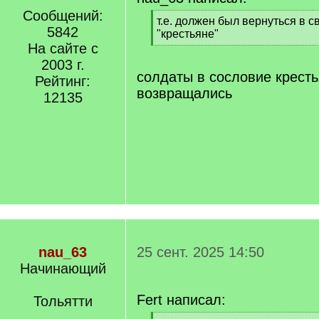
Сообщений:
[
т.е. должен был вернуться в с
5842
q
"крестьяне"
]
На сайте с
[
/
2003 г.
q
солдаты в сословие кресть
Рейтинг:
]
возвращались
12135
nau_63
25 сент. 2025 14:50
Начинающий
Fert написал:
Тольятти