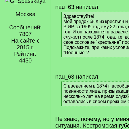
nau_63 написал:
Москва
[
Здравствуйте!
q
Мой предок был из крестьян и
]
Сообщений:
В ИР за 1905 год ему 32 года, 
год. И он находится в разделе
7807
служил после 1874 года, т.е. 
На сайте с
свое сословие "крестьяне" по
2015 г.
Подскажите, при каких услови
"Военные"?
Рейтинг:
[
4430
/
q
]
nau_63 написал:
[
С введением в 1874 г. всеобщ
q
повинности лица, призывавши
]
несколько лет, на время служ
оставались в своем прежнем 
[
/
q
Не знаю, почему, но у меня
]
ситуация. Костромская губ