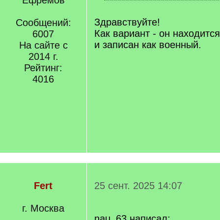
Ефремов
q
[
]
/
q
Здравствуйте!
Сообщений:
]
Как вариант - он находится
6007
и записан как военный.
На сайте с
2014 г.
Рейтинг:
4016
Fert
25 сент. 2025 14:07
г. Москва
nau_63 написал: