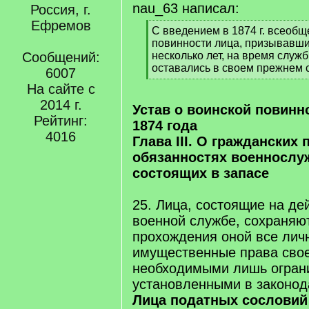
nau_63 написал:
Россия, г.
Ефремов
[
С введением в 1874 г. всеобщ
q
повинности лица, призывавши
]
Сообщений:
несколько лет, на время служ
оставались в своем прежнем 
6007
[
На сайте с
/
2014 г.
q
Устав о воинской повинн
]
Рейтинг:
1874 года
4016
Глава III. О гражданских 
обязанностях военнослу
состоящих в запасе
25. Лица, состоящие на де
военной службе, сохраняю
прохождения оной все лич
имущественные права свое
необходимыми лишь огран
установленными в законод
Лица податных сослови