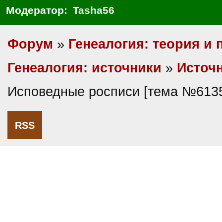
Модератор:
Tasha56
Форум
»
Генеалогия: теория и 
Генеалогия: источники
»
Источ
Исповедные росписи [тема №613
RSS