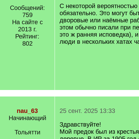
q
С некоторой вероятностью 
Сообщений:
]
обязательно. Это могут быт
759
дворовые или наёмные раб
На сайте с
этом обычно писали при пе
2013 г.
это ж ранняя исповедка), 
Рейтинг:
люди в нескольких хатах ч
802
nau_63
25 сент. 2025 13:33
Начинающий
Здравствуйте!
Мой предок был из крестья
Тольятти
деревне. В ИР за 1905 год 