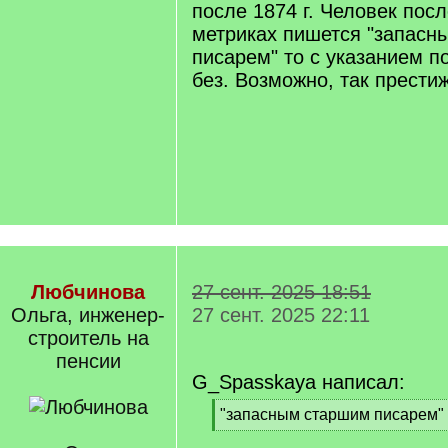
после 1874 г. Человек пос
метриках пишется "запасн
писарем" то с указанием п
без. Возможно, так прести
Любчинова
27 сент. 2025 18:51
Ольга, инженер-
27 сент. 2025 22:11
строитель на
пенсии
G_Spasskaya написал:
[
"запасным старшим писарем"
q
[