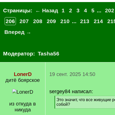
Страницы:
← Назад
1
2
3
4
5
...
202
206
207
208
209
210
...
213
214
21
Вперед →
Модератор:
Tasha56
LonerD
19 сент. 2025 14:50
дитё боярское
sergey84 написал:
[
Это значит, что все живущие 
из откуда в
q
собой?
]
никуда
[
/