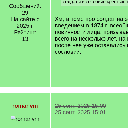
[
солдаты в сословие крестьян
Сообщений:
q
[
]
29
/
q
Хм, в теме про солдат на э
На сайте с
]
введением в 1874 г. всеоб
2025 г.
повинности лица, призыва
Рейтинг:
всего на несколько лет, н
13
после нее уже оставались
сословии.
romanvm
25 сент. 2025 15:00
25 сент. 2025 15:01