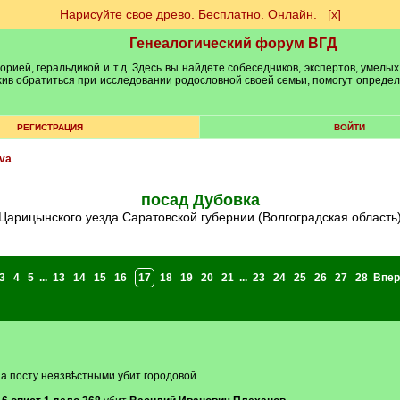
Нарисуйте свое древо. Бесплатно. Онлайн.
[х]
Генеалогический форум ВГД
рией, геральдикой и т.д. Здесь вы найдете собеседников, экспертов, умелых
рхив обратиться при исследовании родословной своей семьи, помогут опреде
РЕГИСТРАЦИЯ
ВОЙТИ
va
посад Дубовка
Царицынского уезда Саратовской губернии (Волгоградская область
3
4
5
...
13
14
15
16
17
18
19
20
21
...
23
24
25
26
27
28
Впер
а посту неязвѣстными убит городовой.