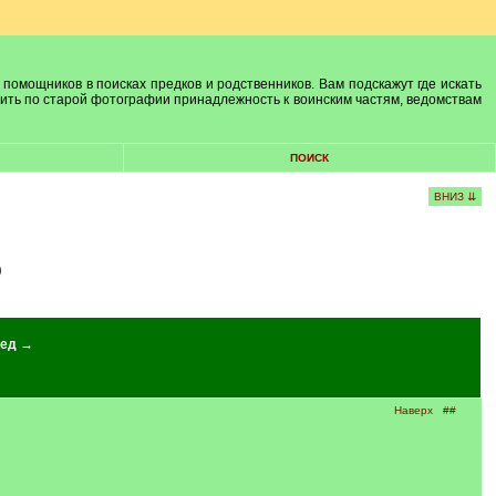
 помощников в поисках предков и родственников. Вам подскажут где искать
лить по старой фотографии принадлежность к воинским частям, ведомствам
ПОИСК
ВНИЗ ⇊
)
ед →
Наверх
##