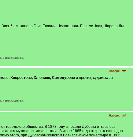
 Викт. Челюкановъ Григ. Евлами. Челюкановъ Евлами. Іоак, Шаровъ Дм.
ь в нашем архиве.
Наверх
##
кове, Хворостове, Хлюпине, Самодурове
и прочих, судимых за
ь в нашем архиве.
Наверх
##
чет городского общества. В 1873 году в посаде Дубовка открылось
рывается мужская земская школа. В июне 1885 года открыта еще одна
омимо этого, при Дубовском женском Вознесенском монастыре в 1886