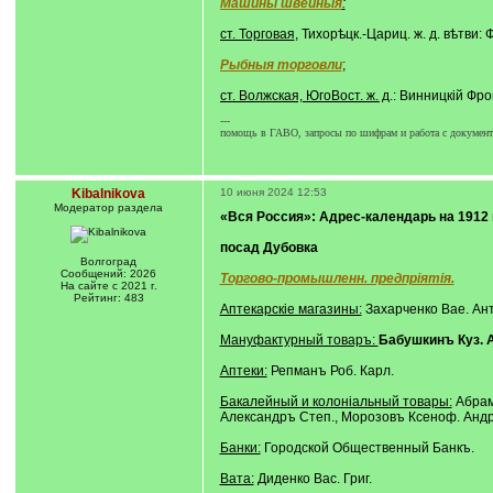
Машины швейныя
:
ст. Торговая
, Тихорѣцк.-Цариц. ж. д. вѣтви
Рыбныя торговли
;
ст. Волжская, ЮгоВост. ж. д
.: Винницкій Фро
---
помощь в ГАВО, запросы по шифрам и работа с документа
Kibalnikova
10 июня 2024 12:53
Модератор раздела
«Вся Россия»: Адрес-календарь на 1912 го
посад Дубовка
Волгоград
Сообщений: 2026
Торгово-промышленн. предпріятія.
На сайте с 2021 г.
Рейтинг: 483
Аптекарскіе магазины:
Захарченко Вае. Ант
Мануфактурный товаръ:
Бабушкинъ Куз. 
Аптеки:
Репманъ Роб. Карл.
Бакалейный и колоніальный товары:
Абрамо
Александръ Степ., Морозовъ Ксеноф. Андр.
Банки:
Городской Общественный Банкъ.
Вата:
Диденко Вас. Григ.