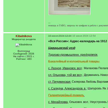
---
помощь в ГАВО, запросы по шифрам и работа с документа
Kibalnikova
10 июня 2024 12:34
10 июня 2024 12:54
Модератор раздела
«Вся Россия»: Адрес-календарь на 1912 го
Царицынский уезд
Волгоград
Сообщений: 2026
Торгово-промышленн. предпріятія.
На сайте с 2021 г.
Рейтинг: 483
Бакалейный и колонільный товары
.
c. Лазное, Ивановск. вол
.: Малахова Пелаг
сл. Ольховка, той же вол
.; Дружининъ Ник
ст. Пичужинская:
Склярова Любовь Варлам
с. Салидча, Александров. в.
; Шапуровъ Як. 
Галантерейный товаръ
.
c. Михайловка
, Ольховск. вол.: Неустроев