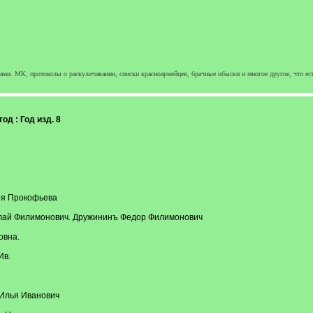
ми. МК, протоколы о раскулачивании, списки красноармейцев, брачные обыски и многое другое, что ест
д : Год изд. 8
ея Прокофьева
олай Филимонович. Дружининъ Федор Филимонович
овна.
Ив.
ъ Илья Иванович