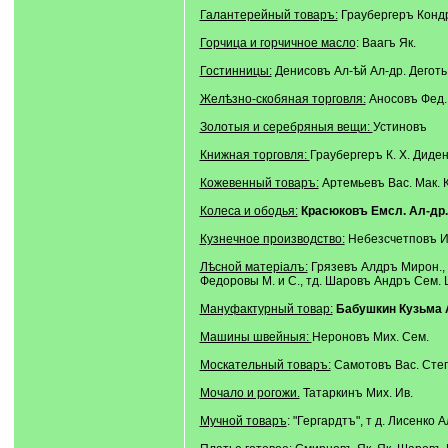
Галантерейный товаръ:
Граубергеръ Кондр.
Горчица и горчичное масло
: Ваагъ Як.
Гостинницы:
Денисовъ Ал-ѣй Ал-др. Деготь
Желѣзно-скобяная торговля:
Аносовъ Фед. 
Золотыя и серебряныя вещи:
Устиновъ
Книжная торговля:
Граубергеръ К. Х. Диден
Кожевенный товаръ:
Артемьевъ Вас. Maк. 
Колеса и ободья:
Красюковъ Емсл. Ал-др
Кузнечное производство:
Небезсчетповъ И
Лѣсной матеріалъ:
Грязевъ Алдръ Мирон., Ж
Федоровы М. и С., тд. Шаровъ Андръ Сем.
Мануфактурный товар:
Бабушкин Кузьма
Машины швейныя:
Нероновъ Мих. Сем.
Москательный товаръ:
Самотовъ Вас. Степ
Мочало и рогожи.
Татаркинъ Мих. Ив.
Мучной товаръ
: "Гергардтъ", т д. Лисенко 