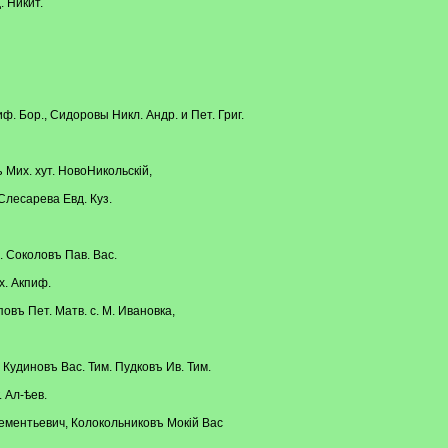
. Никит.
иф. Бор., Сидоровы Никл. Андр. и Пет. Григ.
 Мих. хут. НовоНикольскій,
 Слесарева Евд. Куз.
. Соколовъ Пав. Вас.
х. Акпиф.
повъ Пет. Матв. с. М. Ивановка,
 Кудиновъ Вас. Тим. Пудковъ Ив. Тим.
. Ал-ѣев.
ементьевич, Колокольниковъ Мокій Вас