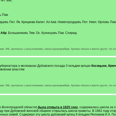
ет. Вас.
ъ Пав.
цевъ Пет. Як. Крицкова Капит. Ал-ѣев. Нижегородцевъ Пет. Никл. Орловъ Пав.
 Абр
. Большенковъ Тим. Ос. Кузнецовъ Пав. Спирид.
ми. МК, протоколы о раскулачивании, списки красноармейцев, брачные обыски и многое другое, что ест
убернатора о молоканах Дубовского посада 3 гильдии купцах
Косицыне, Крюч
ивление властям
ми. МК, протоколы о раскулачивании, списки красноармейцев, брачные обыски и многое другое, что ест
н Волгоградской области)
была открыта в 1825 году
, содержалась школа за с
ду при Дубовской женской общине открылась школа грамоты. В 1882 году отк
ных семей. Содержал эту школу дубовский купец II гильдии Репников И.А. П