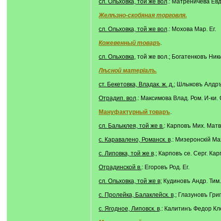
сл. Ольховка, той же вол
.: Матреничева Евд
Желѣзно-скобяная торговля.
сл. Ольховка, той же вол
.: Мохова Мар. Ег.
Кожевенный товаръ
.
сл. Ольховка
, той же вол.; Богатенковъ Ник
Лѣсной матеріалъ.
ст. Бекетовка, Владак. ж. д.
; Шлыковъ Алдръ
Отрадип. вол
.: Максимова Влад. Ром. И-ки.
Мануфактурный товаръ
.
сл. Балыклея, той же в.
: Карповъ Мих. Матв
с. Каравалено, Романск. в
.: Мизеронскій Ма
с. Липовка, той же в
.; Карповъ се. Серг. Кар
Отрадинской в.
: Егоровъ Род. Ег.
сл. Ольховка, той же в
; Кудиновъ Андр. Тим.
с. Пролейка, Балаклейск. в
.; Глазуновъ Григ
с. Ягодное, Липовск. в
.: Калитинъ Федор Кл