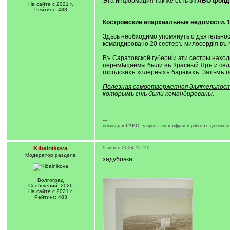
Эта информация так же есть в
ГАВО фонд 
На сайте с 2021 г.
Рейтинг: 483
Костромские епархиальные ведомости. 
Здѣсь необходимо упомянуть о дѣятельност
командировано 20 сестеръ милосердія въ 
Въ Саратовской губерніи эти сестры нахо
перемѣщаемы были въ Красный Яръ и села:
городскихъ холерныхъ баракахъ. Затѣмъ по
Полезная самоотвержепная дѣятельпость 
которымъ снѣ были командированы.
---
помощь в ГАВО, запросы по шифрам и работа с документа
Kibalnikova
9 июня 2024 15:27
Модератор раздела
задубовка
Волгоград
Сообщений: 2026
На сайте с 2021 г.
Рейтинг: 483