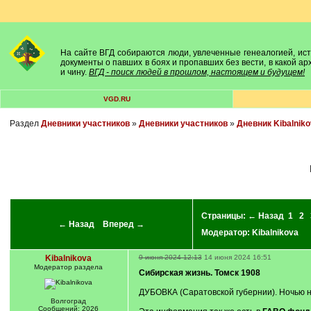
На сайте ВГД собираются люди, увлеченные генеалогией, исто
документы о павших в боях и пропавших без вести, в какой а
и чину.
ВГД - поиск людей в прошлом, настоящем и будущем!
VGD.RU
Раздел
Дневники участников
»
Дневники участников
»
Дневник Kibalniko
Страницы:
← Назад
1
2
← Назад
Вперед →
Модератор:
Kibalnikova
Kibalnikova
9 июня 2024 12:13
14 июня 2024 16:51
Модератор раздела
Сибирская жизнь. Томск 1908
ДУБОВКА (Саратовской губернии). Ночью н
Волгоград
Сообщений: 2026