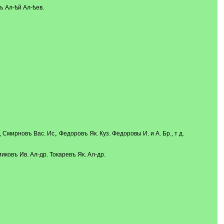
ъ Ал-ѣй Ал-ѣев.
мирновъ Вас. Ис,. Федоровъ Як. Куз. Федоровы И. и А. Бр., т д.
ковъ Ив. Ал-др. Токаревъ Як. Ал-др.