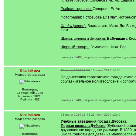
Платье готовое:
Смирновъ Як. Як. Шаровъ П
Рыбная торговля:
Скляровъ Ег. Ант.
Фотографіи:
Ястребовъ Ег. Плат. Ястребов
Хлѣбъ (зерно):
Водолагинъ Макс. Дм. Выход
Сем.
Шапки, шляпы и фуражки:
Бабушкинъ Куз.
Шорный товаръ:
Гомасковъ Никл. Бор.
---
помощь в ГАВО, запросы по шифрам и работа с документа
Kibalnikova
10 июня 2024 13:58
10 июня 2024 14:00
Модератор раздела
По донесению саратовского гражданского г
соблазнительное молитвословие и сопрот
Волгоград
Сообщений: 2026
На сайте с 2021 г.
---
Рейтинг: 483
помощь в ГАВО, запросы по шифрам и работа с документа
Kibalnikova
23 июня 2024 13:43
23 июня 2024 13:49
Модератор раздела
Учебные заведения посада Дубовка
Первая школа в Дубовке
(Дубовский райо
двухклассное народное училище. В 1880 го
Волгоград
школа грамоты для детей из малообеспечен