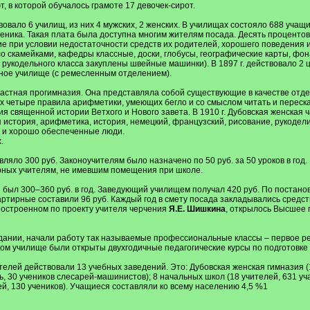
, в которой обучалось грамоте 17 девочек-сирот.
овало 6 училищ, из них 4 мужских, 2 женских. В училищах состояло 688 учащих
о ученика. Такая плата была доступна многим жителям посада. Десять процен
е при условии недостаточности средств их родителей, хорошего поведения и
о скамейками, кафедры классные, доски, глобусы, географические карты, фона
 рукодельного класса закуплены швейные машинки). В 1897 г. действовало 2 ц
ное училище (с ремесленным отделением).
 частная прогимназия. Она представляла собой существующие в качестве отд
 четыре правила арифметики, умеющих бегло и со смыслом читать и пересказ
я священной истории Ветхого и Нового завета. В 1910 г. Дубовская женская
 история, арифметика, история, немецкий, французский, рисование, рукодели
 и хорошо обеспеченные люди.
.
ляло 300 руб. Законоучителям было назначено по 50 руб. за 50 уроков в год.
тирных учителям, не имевшим помещения при школе.
я был 300–360 руб. в год. Заведующий училищем получал 420 руб. По постанов
артирные составили 96 руб. Каждый год в смету посада закладывались средст
 построенном по проекту учителя черчения
Я.Е. Шишкина
, открылось Высшее 
дании, начали работу так называемые профессиональные классы – первое р
ном училище были открыты двухгодичные педагогические курсы по подготовке 
ителей действовали 13 учебных заведений. Это: Дубовская женская гимназия (
, 30 учеников слесарей-машинистов); 8 начальных школ (18 учителей, 631 уча
ей, 130 учеников). Учащиеся составляли ко всему населению 4,5 %1