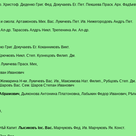
 Христоф. Диденко Григ. Фед. Докучаевъ Ег. Пет. Пекшева Праск. Арх. Фадѣев
 и смола: Артамоновъ Мих. Вас. Лукичевъ Пет. Ив. Нижегородовъ Андръ Пет.
Ал-др. Тарасовъ Алдръ Никл. Трепенина Ан. Ал-др.
ко Григ. Докучаевъ Ег. Коканниковъ Викт.
Крючковъ Никл. Степ. Кузнецовъ Филип. Дм.
.
Лукичева Праск. Мих,
ван Иванович
емарина Н-ки. Лукичевъ Вас. Ив., Максимова Нат. Филип., Рубцовъ Степ. Дм., С
 Шаровъ Вас. Сем. Шаров Степан Иванович
 Абрамович
, Дьяконова Антонина Платоновна, Лабыкин Федор Иванович, Рѣпии
,
Алѣй Капит.
Лысиковъ Іос. Вас.
Марчуковъ Фед. Ив. Марчуковъ Як. Конст.