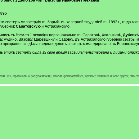
6 опист 1 дело 268
убит
Василий Иванович Плеханов
1895
и сестеръ милосердія въ борьбѣ съ холерной эпудеміей въ 1892 г., когда г
губерніи:
Саратовскую
и Астраханскую.
дились
съ іюля по 1 октября
первоначально въ Саратовѣ, Хвалынскѣ,
Дубовкѣ
 Рудино, Вязовку, Царевщину и Садовку. Въ Астрахапскую губернію сестры 
 прекращеніи здѣсь эпидеміи девять сестеръ командировапо въ Воронежскую г
этихъ сестеръ была въ свое время засвидѣтельствована и лицами близко 
ми. МК, протоколы о раскулачивании, списки красноармейцев, брачные обыски и многое другое, что ест