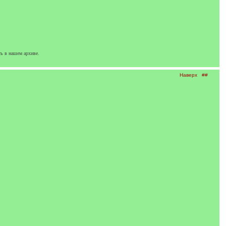
ь в нашем архиве.
Наверх
##