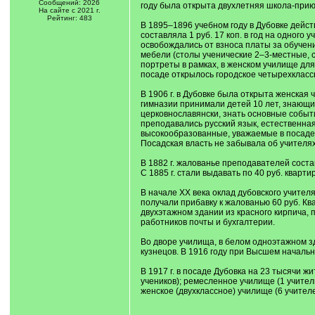
Сообщений: 2026
году была открыта двухлетняя школа-приют
На сайте с 2021 г.
Рейтинг: 483
В 1895–1896 учебном году в Дубовке действ
составляла 1 руб. 17 коп. в год на одног
освобождались от взноса платы за обучени
мебели (столы ученические 2–3-местные, с
портреты в рамках, в женском училище для
посаде открылось городское четырехкласс
В 1906 г. в Дубовке была открыта женская
гимназии принимали детей 10 лет, знающих
церковнославянски, знать основные событи
преподавались русский язык, естественная
высокообразованные, уважаемые в посаде
Посадская власть не забывала об учителях
В 1882 г. жалованье преподавателей состав
С 1885 г. стали выдавать по 40 руб. квар
В начале XX века оклад дубовского учител
получали прибавку к жалованью 60 руб. Кв
двухэтажном здании из красного кирпича,
работников почты и бухгалтерии.
Во дворе училища, в белом одноэтажном з
кузнецов. В 1916 году при Высшем началь
В 1917 г. в посаде Дубовка на 23 тысячи ж
учеников); ремесленное училище (1 учитель
женское (двухклассное) училище (6 учител