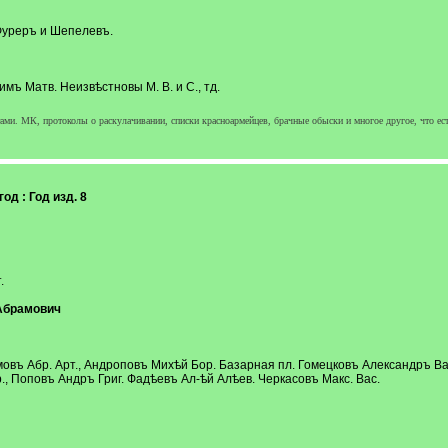
: Фуреръ и Шепелевъ.
имъ Матв. Неизвѣстновы М. В. и С., тд.
ми. МК, протоколы о раскулачивании, списки красноармейцев, брачные обыски и многое другое, что ест
д : Год изд. 8
.
Абрамович
въ Абр. Арт., Андроповъ Михѣй Бор. Базарная пл. Гомецковъ Александръ Вас,
, Поповъ Андръ Григ. Фадѣевъ Ал-ѣй Алѣев. Черкасовъ Макс. Вас.