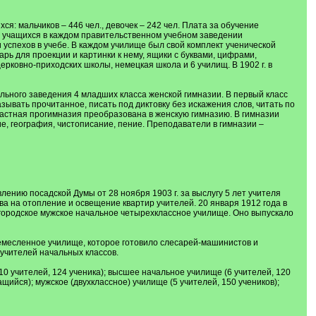
ся: мальчиков – 446 чел., девочек – 242 чел. Плата за обучение
тов учащихся в каждом правительственном учебном заведении
 успехов в учебе. В каждом училище был свой комплект ученической
рь для проекции и картинки к нему, ящики с буквами, цифрами,
ерковно-приходских школы, немецкая школа и 6 училищ. В 1902 г. в
ельного заведения 4 младших класса женской гимназии. В первый класс
ывать прочитанное, писать под диктовку без искажения слов, читать по
 частная прогимназия преобразована в женскую гимназию. В гимназии
е, география, чистописание, пение. Преподаватели в гимназии –
лению посадской Думы от 28 ноября 1903 г. за выслугу 5 лет учителя
ва на отопление и освещение квартир учителей. 20 января 1912 года в
городское мужское начальное четырехклассное училище. Оно выпускало
емесленное училище, которое готовило слесарей-машинистов и
учителей начальных классов.
10 учителей, 124 ученика); высшее начальное училище (6 учителей, 120
щийся); мужское (двухклассное) училище (5 учителей, 150 учеников);