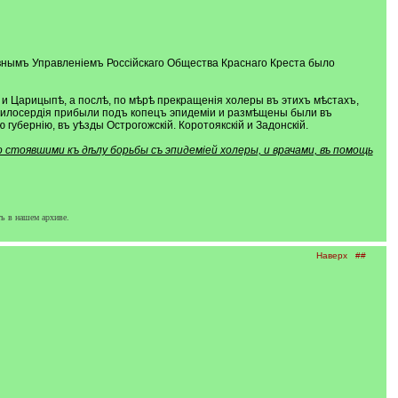
лавнымъ Управленіемъ Россійскаго Общества Краснаго Креста было
и Царицыпѣ, а послѣ, по мѣрѣ прекращенія холеры въ этихъ мѣстахъ,
милосердія прибыли подъ копецъ эпидеміи и размѣщены были въ
убернію, въ уѣзды Острогожскій. Коротоякскій и Задонскій.
стоявшими къ дѣлу борьбы съ эпидеміей холеры, и врачами, въ помощь
ь в нашем архиве.
Наверх
##