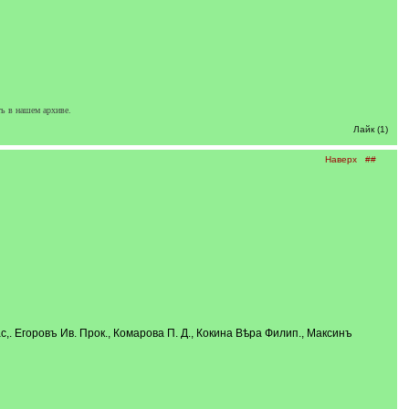
ь в нашем архиве.
Лайк (1)
Наверх
##
. Егоровъ Ив. Прок., Комарова П. Д., Кокина Вѣра Филип., Максинъ