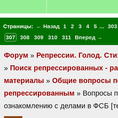
Страницы:
← Назад
1
2
3
4
5
...
303
307
308
309
310
311
Вперед →
Форум
»
Репрессии. Голод. Сти
»
Поиск репрессированных - р
материалы
»
Общие вопросы п
репрессированным
» Вопросы п
ознакомлению с делами в ФСБ [