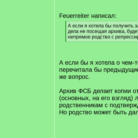
Feuerreiter написал:
[
А если я хотела бы получить 
q
дела не посещая архива, буде
]
непрямое родство с репресс
[
/
q
]
А если бы я хотела о чем-т
перечитала бы предыдущие
же вопрос.
Архив ФСБ делает копии о
(основных, на его взгляд) 
родственникам с подтверж
Но родство может быть да