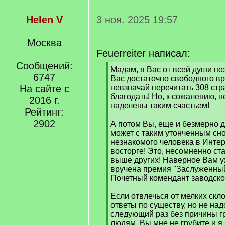
Helen V
3 ноя. 2025 19:57
Москва
Feuerreiter написал:
Сообщений:
[
Мадам, я Вас от всей души по
6747
q
Вас достаточно свободного в
]
На сайте с
невзначай перечитать 308 стра
благодать! Но, к сожалению, н
2016 г.
наделены таким счастьем!
Рейтинг:
2902
А потом Вы, еще и безмерно 
может с таким утонченным сн
незнакомого человека в Интер
восторге! Это, несомненно ст
выше других! Наверное Вам 
вручена премия ''Заслуженный 
Почетный комендант заводског
Если отвлечься от мелких скло
ответы по существу, но не над
следующий раз без причины г
людям. Вы мне не грубите и я 