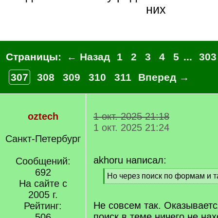
них
Страницы:
← Назад
1
2
3
4
5
...
303
307
308
309
310
311
Вперед →
oztech
1 окт. 2025 21:18
1 окт. 2025 21:24
Санкт-Петербург
akhoru написал:
Сообщений:
692
[
Но через поиск по формам и та
На сайте с
q
[
]
2005 г.
/
q
Не совсем так. Оказывает
Рейтинг:
]
поиск в теме ничего не нах
506