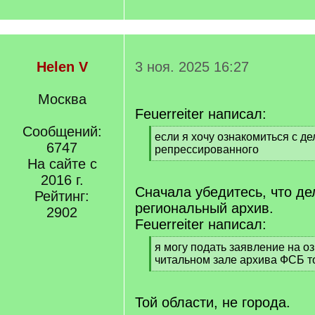
Helen V
3 ноя. 2025 16:27
Москва
Feuerreiter написал:
Сообщений:
[
если я хочу ознакомиться с д
6747
q
репрессированного
]
На сайте с
[
/
2016 г.
q
Сначала убедитесь, что де
Рейтинг:
]
региональный архив.
2902
Feuerreiter написал:
[
я могу подать заявление на о
q
читальном зале архива ФСБ т
]
[
/
q
Той области, не города.
]