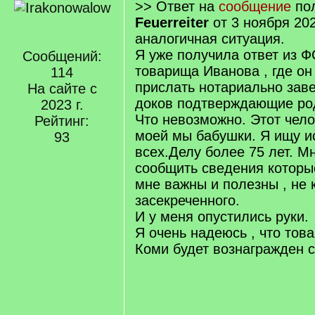
>> Ответ на
сообщение
пол
Feuerreiter
от 3 ноября 202
аналогичная ситуация.
Я уже получила ответ из 
Сообщений:
товарища Иванова , где он
114
прислать нотариально зав
На сайте с
доков подтверждающие ро
2023 г.
Что невозможно. Этот чело
Рейтинг:
моей мы бабушки. Я ищу и
93
всех.Делу более 75 лет. М
сообщить сведения которы
мне важны и полезны , не к
засекреченного.
И у меня опустились руки.
Я очень надеюсь , что тов
Коми будет вознагражден 