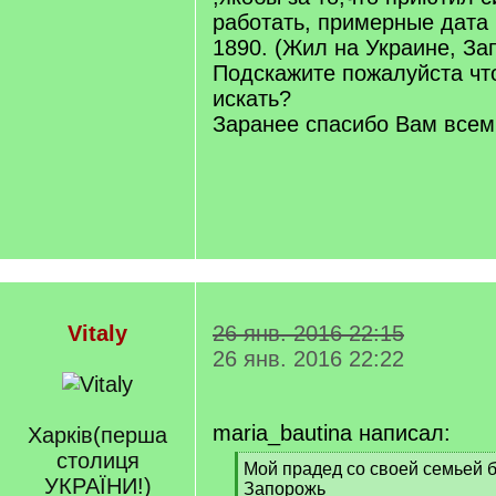
работать, примерные дата
1890. (Жил на Украине, За
Подскажите пожалуйста что
искать?
Заранее спасибо Вам всем 
Vitaly
26 янв. 2016 22:15
26 янв. 2016 22:22
maria_bautina написал:
Харкiв(перша
столиця
[
Мой прадед со своей семьей 
УКРАЇНИ!)
q
Запорожь