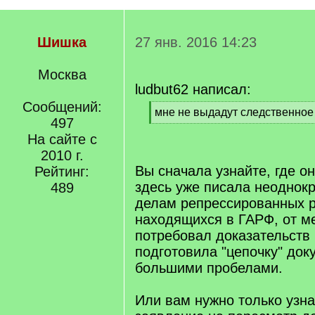
Шишка
27 янв. 2016 14:23
Москва
ludbut62 написал:
Сообщений:
[
мне не выдадут следственное
497
q
[
]
На сайте с
/
q
2010 г.
]
Вы сначала узнайте, где о
Рейтинг:
здесь уже писала неоднокр
489
делам репрессированных р
находящихся в ГАРФ, от ме
потребовал доказательств 
подготовила "цепочку" док
большими пробелами.
Или вам нужно только узна