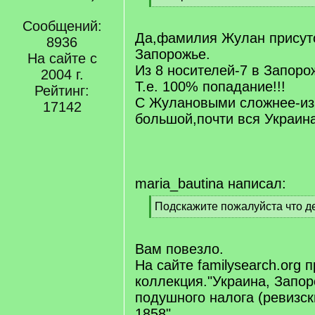
]
[
/
Сообщений:
q
Да,фамилия Жулан присутс
8936
]
Запорожье.
На сайте с
Из 8 носителей-7 в Запорож
2004 г.
Т.е. 100% попадание!!!
Рейтинг:
С Жулановыми сложнее-из 
17142
большой,почти вся Украина
maria_bautina написал:
[
Подскажите пожалуйста что де
q
[
]
/
q
Вам повезло.
]
На сайте familysearch.org 
коллекция."Украина, Запо
подушного налога (ревизски
1858"