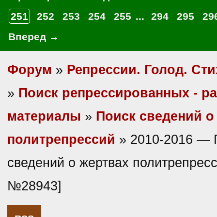
251
252
253
254
255
...
294
295
29
Вперед →
Форум
»
Репрессии. Голод. Сти
»
Поиск репрессированных - р
материалы
»
Поиск сведений о
политрепрессий
» 2010-2016 — 
сведений о жертвах политрепресс
№28943]