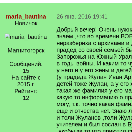
maria_bautina
26 янв. 2016 19:41
Новичок
Добрый вечер! Очень нужн
знаем ,что во времени ВО
неразбериха с архивами и
прадед со своей семьей б
Магнитогорск
Запорожья на Южный Урал (
в годы войны. И каким то 
Сообщений:
у него и у его жены и дет
15
(у прадеда Жулан Иван Ар
На сайте с
детей тоже Жулан, а у его
2015 г.
такая же фамилия у его ма
Рейтинг:
какую то информацию о пр
12
могу, т.к. точно какая фам
еще и отчества нет. Знаю 
и толи Жуланов ,толи Жул
учителем и был сослан в Б
,якобы за то,что приютил с