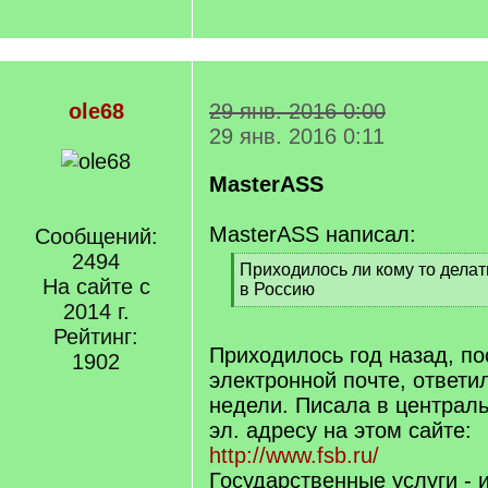
ole68
29 янв. 2016 0:00
29 янв. 2016 0:11
MasterASS
MasterASS написал:
Сообщений:
2494
[
Приходилось ли кому то делат
На сайте с
q
в Россию
]
2014 г.
[
/
Рейтинг:
q
Приходилось год назад, п
1902
]
электронной почте, ответи
недели. Писала в централ
эл. адресу на этом сайте:
http://www.fsb.ru/
Государственные услуги - 