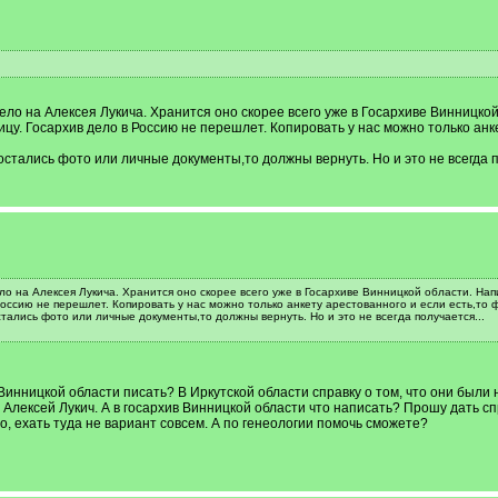
ело на Алексея Лукича. Хранится оно скорее всего уже в Госархиве Винницко
ицу. Госархив дело в Россию не перешлет. Копировать у нас можно только анк
остались фото или личные документы,то должны вернуть. Но и это не всегда п
о на Алексея Лукича. Хранится оно скорее всего уже в Госархиве Винницкой области. Нап
Россию не перешлет. Копировать у нас можно только анкету арестованного и если есть,то 
тались фото или личные документы,то должны вернуть. Но и это не всегда получается...
Винницкой области писать? В Иркутской области справку о том, что они были 
лексей Лукич. А в госархив Винницкой области что написать? Прошу дать спр
о, ехать туда не вариант совсем. А по генеологии помочь сможете?