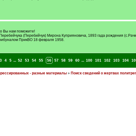
то Вы нам поможите!
Перебейчука (Перебийчук) Мирона Куприяновича, 1893 гада рождения (с.Рачк
рибуналом ПрикВО 18 февраля 1958.
3
4
5
...
52
53
54
55
56
57
58
59
60
...
100
101
102
103
104
10
прессированных - разные материалы
»
Поиск сведений о жертвах политр