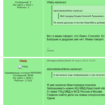
Vitaly написал:
Сообщений: 5
На сайте с 2012 г.
Рейтинг: 2
[
q
alyonabalushkina написал:
]
[
Мой прадед Бодяк Алексей Лукашевич, 1
q
[
]
/
По моим данным отчество-ЛукичМогу добавит
q
[
]
/
q
]
Вот и мама говорит, что Лукич. Спасибо. Е
Бабушки и дедушки уже нет. Мама говорит,
---
Alyona
Vitaly
26 марта 2012 15:44
26 марта 2012 15:53
alyonabalushkina написал:
Харкiв(перша столиця УКРАЇНИ!)
[
А как можно еще информацию о них получит
Сообщений: 8936
q
[
На сайте с 2004 г.
]
/
Рейтинг: 17142
q
Я уже написал Вам порядок поисков.
]
Запрашивать нужно ИЦ МВД Иркутской обла
А также ГИЦ МВД и ФСБ России в Москве.
Главное-найти дело на семью спецпоселе
Удачи.