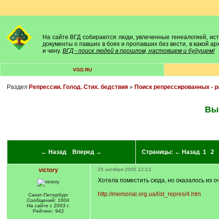
На сайте ВГД собираются люди, увлеченные генеалогией, исто
документы о павших в боях и пропавших без вести, в какой а
и чину.
ВГД - поиск людей в прошлом, настоящем и будущем!
VGD.RU
Раздел
Репрессии. Голод. Стих. бедствия
»
Поиск репрессированных - 
Вы
← Назад
Вперед →
Страницы:
← Назад
1
2
victory
25 октября 2005 12:13
Хотела поместить сюда, но оказалось их о
http://memorial.org.ua/list_repres/4.htm
Санкт-Петербург
Сообщений: 1604
На сайте с 2003 г.
Рейтинг: 942
---