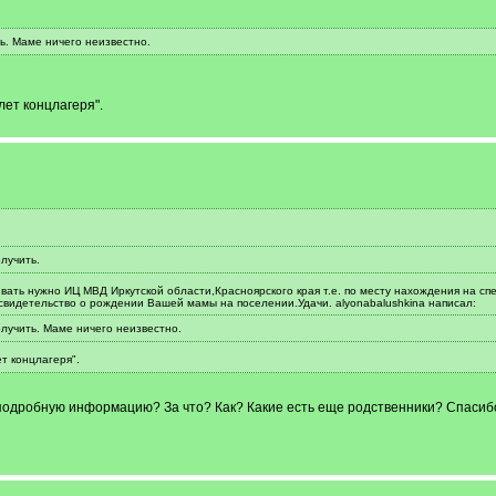
ь. Маме ничего неизвестно.
лет концлагеря".
лучить.
вать нужно ИЦ МВД Иркутской области,Красноярского края т.е. по месту нахождения на с
видетельство о рождении Вашей мамы на поселении.Удачи. alyonabalushkina написал:
лучить. Маме ничего неизвестно.
т концлагеря".
подробную информацию? За что? Как? Какие есть еще родственники? Спасибо