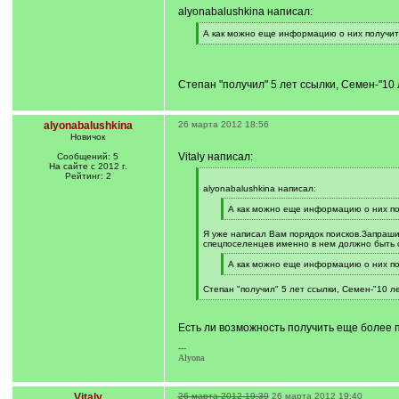
alyonabalushkina написал:
[
А как можно еще информацию о них получит
q
[
]
/
q
]
Степан "получил" 5 лет ссылки, Семен-"10 
alyonabalushkina
26 марта 2012 18:56
Новичок
Vitaly написал:
Сообщений: 5
На сайте с 2012 г.
Рейтинг: 2
[
q
alyonabalushkina написал:
]
[
А как можно еще информацию о них по
q
[
]
/
Я уже написал Вам порядок поисков.Запраши
q
спецпоселенцев именно в нем должно быть с
]
[
А как можно еще информацию о них по
q
[
]
/
Степан "получил" 5 лет ссылки, Семен-"10 ле
q
[
]
/
q
Есть ли возможность получить еще более 
]
---
Alyona
Vitaly
26 марта 2012 19:39
26 марта 2012 19:40