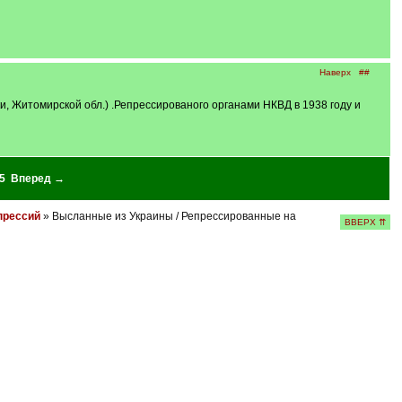
Наверх
##
и, Житомирской обл.) .Репрессированого органами НКВД в 1938 году и
5
Вперед →
епрессий
» Высланные из Украины / Репрессированные на
ВВЕРХ ⇈