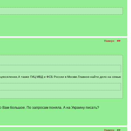
Наверх
##
пецпоселении.А также ГИЦ МВД и ФСБ России в Москве.Главное-найти дело на семью
 Вам большое. По запросам поняла. А на Украину писать?
Наверх
##