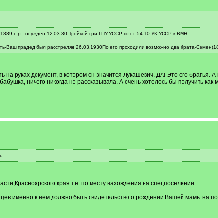
889 г. р., осужден 12.03.30 Тройкой при ГПУ УССР по ст 54-10 УК УССР к ВМН.
ь-Ваш прадед был расстрелян 26.03.1930По его проходили возможно два брата-Семен(1884
сть на руках документ, в котором он значится Лукашевич. ДА! Это его братья.
 бабушка, ничего никогда не рассказывала. А очень хотелось бы получить ка
ь.
сти,Красноярского края т.е. по месту нахождения на спецпоселении.
нцев именно в нем должно быть свидетельство о рождении Вашей мамы на по