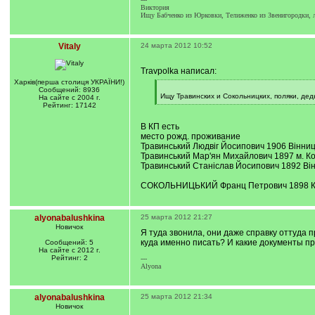
Виктория
Ищу Бабченко из Юрковки, Телиженко из Звенигородки, 
Vitaly
24 марта 2012 10:52
Travpolka написал:
Харкiв(перша столиця УКРАЇНИ!)
[
Сообщений: 8936
q
Ищу Травинских и Сокольницких, поляки, де
На сайте с 2004 г.
]
[
Рейтинг: 17142
/
q
В КП есть
]
место рожд. проживание
Травинський Людвіг Йосипович 1906 Вінниц
Травинський Мар'ян Михайлович 1897 м. К
Травинський Станіслав Йосипович 1892 Він
СОКОЛЬНИЦЬКИЙ Франц Петрович 1898 Київ
alyonabalushkina
25 марта 2012 21:27
Новичок
Я туда звонила, они даже справку оттуда 
куда именно писать? И какие документы п
Сообщений: 5
На сайте с 2012 г.
Рейтинг: 2
---
Alyona
alyonabalushkina
25 марта 2012 21:34
Новичок