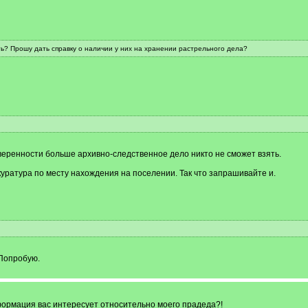
ть? Прошу дать справку о наличии у них на хранении растрельного дела?
веренности больше архивно-следственное дело никто не сможет взять.
уратура по месту нахождения на поселении. Так что запрашивайте и.
 Попробую.
формация вас интересует относительно моего прадеда?!