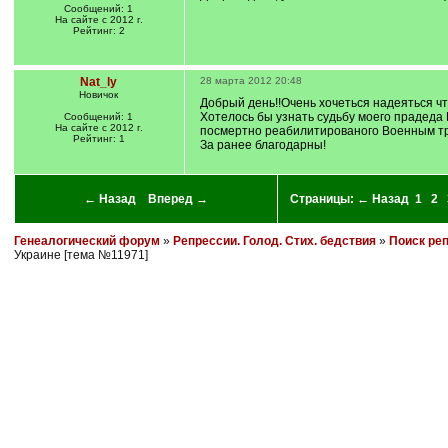
Сообщений: 1
На сайте с 2012 г.
Рейтинг: 2
Nat_ly
28 марта 2012 20:48
Новичок
Добрый день!!Очень хочеться надеяться ч
Хотелось бы узнать судьбу моего прадеда 
Сообщений: 1
На сайте с 2012 г.
посмертно реабилитированого Военным т
Рейтинг: 1
За ранее благодарны!
← Назад
Вперед →
Страницы:
← Назад
1
2
Генеалогический форум
»
Репрессии. Голод. Стих. бедствия
»
Поиск ре
Украине [тема №11971]