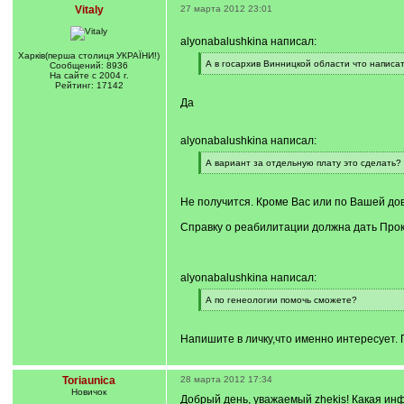
Vitaly
27 марта 2012 23:01
alyonabalushkina написал:
Харкiв(перша столиця УКРАЇНИ!)
[
А в госархив Винницкой области что написа
Сообщений: 8936
q
[
На сайте с 2004 г.
]
/
Рейтинг: 17142
q
Да
]
alyonabalushkina написал:
[
А вариант за отдельную плату это сделать?
q
[
]
/
q
Не получится. Кроме Вас или по Вашей до
]
Справку о реабилитации должна дать Прок
alyonabalushkina написал:
[
А по генеологии помочь сможете?
q
[
]
/
q
Напишите в личку,что именно интересует.
]
Toriaunica
28 марта 2012 17:34
Новичок
Добрый день, уважаемый zhekis! Какая ин