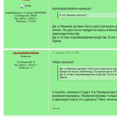
alyonabalushkina написал:
Харкiв(перша столиця УКРАЇНИ!)
[
А на Украину писать?
Сообщений: 8936
q
[
На сайте с 2004 г.
]
/
Рейтинг: 17142
q
Да, в Украине должно быть расстрельное д
]
лично. Но для этого придется ехать в Винн
законодательство.
Да и то-при подтверждении родства. Если 
Удачи.
alyonabalushkina
27 марта 2012 12:58
Новичок
Vitaly написал:
Сообщений: 5
На сайте с 2012 г.
Рейтинг: 2
[
Да, в Украине должно быть расстрельное дел
q
придется ехать в Винницу. Госархив дело в 
]
Да и то-при подтверждении родства. Если ос
Удачи.
[
/
q
]
Спасибо, напишу и туда? А в Прокуратуру 
реабилитированы. Реабилитирован только А
отдельную плату это сделать? Мне, конечн
---
Alyona