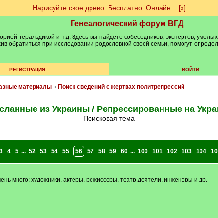
Нарисуйте свое древо. Бесплатно. Онлайн.
[х]
Генеалогический форум ВГД
рией, геральдикой и т.д. Здесь вы найдете собеседников, экспертов, умелых
рхив обратиться при исследовании родословной своей семьи, помогут опреде
РЕГИСТРАЦИЯ
ВОЙТИ
разные материалы
»
Поиск сведений о жертвах политрепрессий
сланные из Украины / Репрессированные на Укра
Поисковая тема
3
4
5
...
52
53
54
55
56
57
58
59
60
...
100
101
102
103
104
10
чень много: художники, актеры, режиссеры, театр.деятели, инженеры и др.