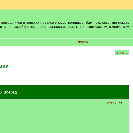
 помощников в поисках предков и родственников. Вам подскажут где искать
лить по старой фотографии принадлежность к воинским частям, ведомствам
ПОИСК
ВНИЗ ⇊
ине
5
Вперед →
Наверх
##