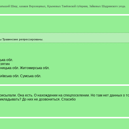
латышей Шицс, казаков Верховцевых, Крымовых Тамбовской губернии, Зайковых Шадринского уезда.
ды Травинские репрессированы.
ька обл.
озятин
ницька обл. Житомирська обл.
ська обл. Сумська обл.
присылали. Она есть. О нахождении на спецпоселении. Но там нет данных о т
рикладывать? До них не дозвониться. Спасибо