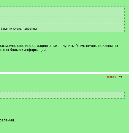
г.р.) и Степан(1896г.р.)
 А как можно еще информацию о них получить. Маме ничего неизвестно.
к можно больше информации
Наверх
##
селении.