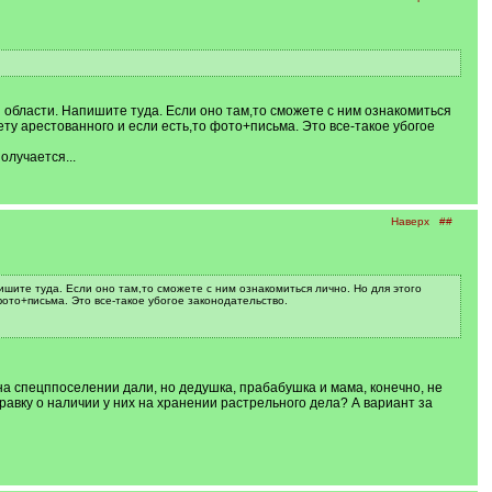
й области. Напишите туда. Если оно там,то сможете с ним ознакомиться
ету арестованного и если есть,то фото+письма. Это все-такое убогое
олучается...
Наверх
##
ишите туда. Если оно там,то сможете с ним ознакомиться лично. Но для этого
фото+письма. Это все-такое убогое законодательство.
на спецппоселении дали, но дедушка, прабабушка и мама, конечно, не
авку о наличии у них на хранении растрельного дела? А вариант за