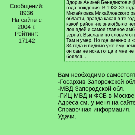
Здорик Аникей Бенедиктович(
Сообщений:
года рождения. В 1932-33 года
8936
Михайловка Михайловского р
области, правда какая в те го
На сайте с
какой район -не знаю(было не
2004 г.
лошадей и самое главное амб
Рейтинг:
зерна). Выслали по словам отц
17142
Там и умер. Но где именно и 
84 года и видимо уже ему нем
он сам не искал отца и мне не
боялся...
[
/
q
Вам необходимо самостоят
]
-Госархив Запорожской обл
-МВД Запородской обл.
-ГИЦ МВД и ФСБ в Москве
Адреса см. у меня на сайт
Справочная информация.
Удачи.