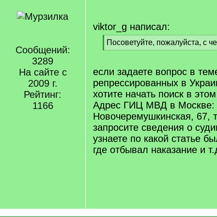
viktor_g написал:
[
Посоветуйте, пожалуйста, с че
Сообщений:
q
[
]
3289
/
q
если задаете вопрос в тем
На сайте с
]
репрессированных в Украин
2009 г.
хотите начать поиск в это
Рейтинг:
Адрес ГИЦ МВД в Москве: 
1166
Новочеремушкинская, 67, т
запросите сведения о суд
узнаете по какой статье бы
где отбывал наказание и т.