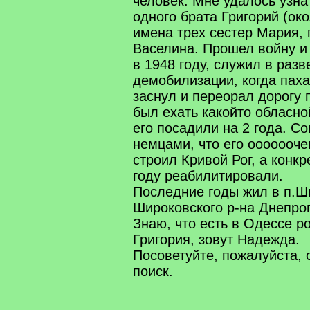
человек. Мне удалось узна
одного брата Григорий (окол
имена трех сестер Мария, 
Васелина. Прошел войну и
в 1948 году, служил в разв
демобилизации, когда паха
заснул и переорал дорогу 
был ехать какойто обласно
его посадили на 2 года. С
немцами, что его ооооооче
строил Кривой Рог, а конкр
году реабилитировали.
Последние годы жил в п.Ш
Широковского р-на Днепро
Знаю, что есть в Одессе р
Григория, зовут Надежда.
Посоветуйте, пожалуйста, с
поиск.