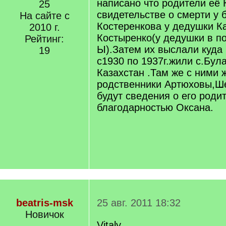
написано что родители её 
25
свидетельстве о смерти у 
На сайте с
Костеренкова у дедушки К
2010 г.
Костыренко(у дедушки в п
Рейтинг:
Ы).Затем их выслали куда 
19
с1930 по 1937г.жили с.Бул
Казахстан .Там же с ними 
родственники Артюховы,Ш
будут сведения о его роди
благодарностью Оксана.
beatris-msk
25 авг. 2011 18:32
Новичок
Vitaly,