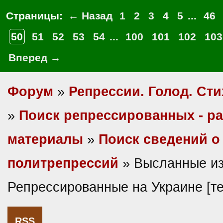
Страницы:
← Назад
1
2
3
4
5
...
46
50
51
52
53
54
...
100
101
102
103
Вперед →
Форум
»
Репрессии. Голод. Сти
»
Поиск репрессированных - р
материалы
»
Поиск сведений о
политрепрессий
» Высланные из
Репрессированные на Украине [т
RSS