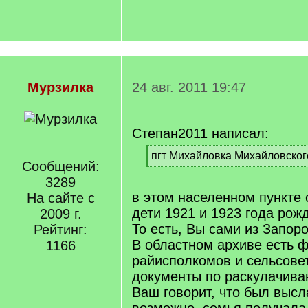
Мурзилка
24 авг. 2011 19:47
Степан2011 написал:
[
пгт Михайловка Михайловског
Сообщений:
q
[
]
3289
/
q
в этом населенном пункте 
На сайте с
]
дети 1921 и 1923 года рож
2009 г.
То есть, Вы сами из Запор
Рейтинг:
В областном архиве есть 
1166
райисполкомов и сельсовет
документы по раскулачива
Ваш говорит, что был высл