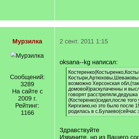
Мурзилка
2 сент. 2011 1:15
oksana--kg написал:
[
Костеренко(Костыренко,Косты
Сообщений:
q
Костыри,Артюховы,Шеваковы 
]
3289
возможно Херсонская обл,(так
домовой)раскулаченны и выс
На сайте с
говорят расстреляли,дедушка
2009 г.
(Костеренко)сидел,после того 
Рейтинг:
Киргизию,но это было после 1
родилась в с.Булаево(сейчас э
1166
[
/
q
Здравствуйте
]
Извините, но из Вашего с