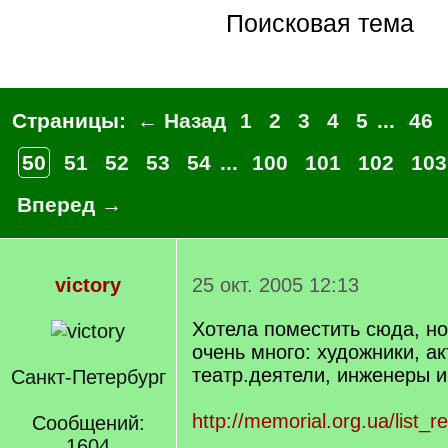
Поисковая тема
Страницы:
← Назад
1
2
3
4
5
...
46
50
51
52
53
54
...
100
101
102
103
Вперед →
victory
25 окт. 2005 12:13
Хотела поместить сюда, но
очень много: художники, а
театр.деятели, инженеры и
Санкт-Петербург
http://memorial.org.ua/list_r
Сообщений:
1604