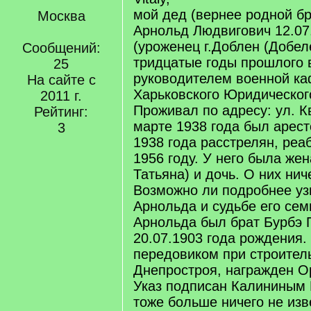
мой дед (вернее родной бр
Москва
Арнольд Людвигович 12.07.
(уроженец г.Доблен (Добел
Сообщений:
тридцатые годы прошлого 
25
руководителем военной к
На сайте с
Харьковского Юридического
2011 г.
Проживал по адресу: ул. Кв
Рейтинг:
марте 1938 года был арест
3
1938 года расстрелян, реа
1956 году. У него была жен
Татьяна) и дочь. О них нич
Возможно ли подробнее уз
Арнольда и судьбе его сем
Арнольда был брат Бурбэ 
20.07.1903 года рождения.
передовиком при строител
Днепростроя, награжден О
Указ подписан Калининым 
тоже больше ничего не изв