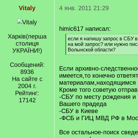
Vitaly
4 янв. 2011 21:29
himic617 написал:
Харкiв(перша
[
если я напишу запрос в СБУ в
столиця
q
на мой запрос? или нужно пис
]
УКРАЇНИ!)
Волынской области?
[
/
Сообщений:
q
Если архивно-следственно
8936
]
имеется,то конечно ответят
На сайте с
материалам,находящимся в
2004 г.
Кроме того советую отправ
Рейтинг:
-СБУ по месту рождения и
17142
Вашего прадеда
-СБУ в Киеве
-ФСБ и ГИЦ МВД РФ в Мос
Все остальное-поиск сведе