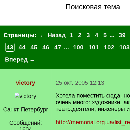
Поисковая тема
Страницы:
← Назад
1
2
3
4
5
...
39
43
44
45
46
47
...
100
101
102
103
Вперед →
victory
25 окт. 2005 12:13
Хотела поместить сюда, но
очень много: художники, а
театр.деятели, инженеры и
Санкт-Петербург
http://memorial.org.ua/list_r
Сообщений:
1604