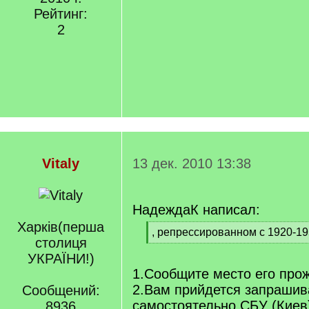
Рейтинг:
2
Vitaly
13 дек. 2010 13:38
НадеждаК написал:
Харкiв(перша
[
, репрессированном с 1920-1950
столиця
q
[
]
УКРАЇНИ!)
/
q
1.Сообщите место его про
]
2.Вам прийдется запрашив
Сообщений:
самостоятельно СБУ (Кие
8936