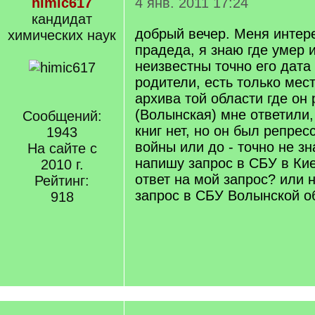
himic617
4 янв. 2011 17:24
кандидат
добрый вечер. Меня интере
химических наук
прадеда, я знаю где умер и
неизвестны точно его дата
родители, есть только мес
архива той области где он
(Волынская) мне ответили,
Сообщений:
книг нет, но он был репре
1943
войны или до - точно не зна
На сайте с
напишу запрос в СБУ в Ки
2010 г.
ответ на мой запрос? или 
Рейтинг:
запрос в СБУ Волынской о
918