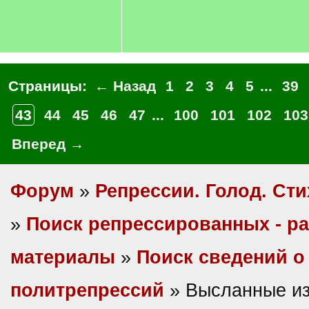
Страницы:
← Назад
1
2
3
4
5
...
39
43
44
45
46
47
...
100
101
102
103
Вперед →
Форум
»
Репрессии. Голод. Сти
»
Поиск репрессированных - р
материалы
»
Поиск сведений о
политрепрессий
» Высланные из