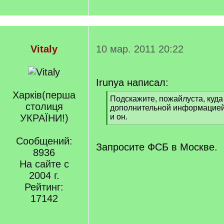
Vitaly
10 мар. 2011 20:22
Irunya написал:
Харкiв(перша
[
Подскажите, пожайлуста, куда
столиця
q
дополнительной информацией.
]
УКРАЇНИ!)
и он.
[
/
Сообщений:
q
Запросите ФСБ в Москве.
8936
]
На сайте с
2004 г.
Рейтинг:
17142