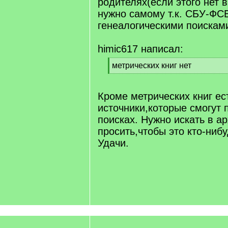
родителях(если этого нет в
нужно самому т.к. СБУ-ФС
генеалогическими поисками
himic617 написал:
[
метрических книг нет
q
[
]
/
q
Кроме метрических книг ес
]
источники,которые смогут 
поисках. Нужно искать в а
просить,чтобы это кто-ниб
Удачи.