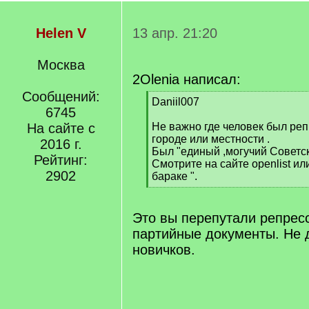
Helen V
13 апр. 21:20
Москва
2Olenia написал:
Сообщений:
[
Daniil007
6745
q
]
На сайте с
Не важно где человек был реп
городе или местности .
2016 г.
Был "единый ,могучий Советск
Рейтинг:
Смотрите на сайте openlist и
2902
бараке ".
[
/
q
Это вы перепутали репрес
]
партийные документы. Не
новичков.