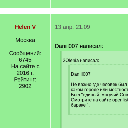
Helen V
13 апр. 21:09
Москва
Daniil007 написал:
Сообщений:
[
6745
q
2Olenia написал:
]
На сайте с
[
2016 г.
q
Daniil007
Рейтинг:
]
Не важно где человек был
2902
каком городе или местност
Был "единый ,могучий Сов
Смотрите на сайте openlis
бараке ".
[
/
q