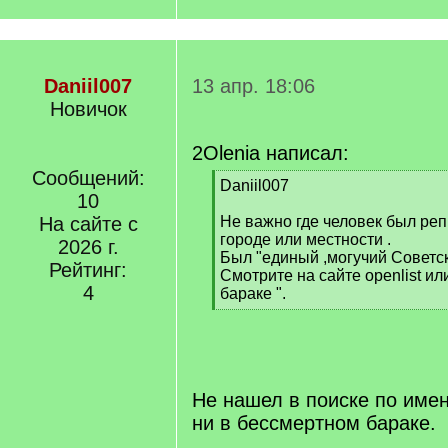
Daniil007
13 апр. 18:06
Новичок
2Olenia написал:
Сообщений:
[
Daniil007
10
q
]
На сайте с
Не важно где человек был реп
городе или местности .
2026 г.
Был "единый ,могучий Советск
Рейтинг:
Смотрите на сайте openlist и
4
бараке ".
[
/
q
]
Не нашел в поиске по имен
ни в бессмертном бараке.