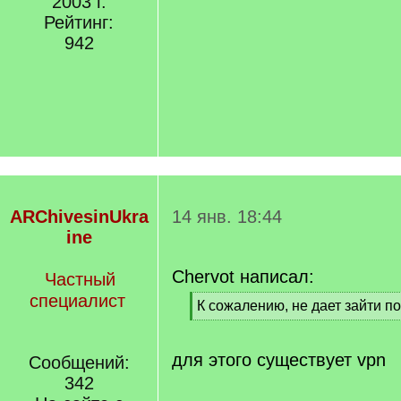
2003 г.
Рейтинг:
942
ARChivesinUkra
14 янв. 18:44
ine
Chervot написал:
Частный
специалист
[
К сожалению, не дает зайти п
q
[
]
/
q
для этого существует vpn
Сообщений:
]
342