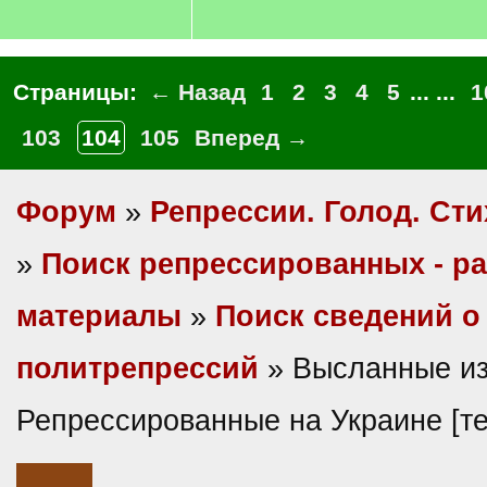
Страницы:
← Назад
1
2
3
4
5
... ...
1
103
104
105
Вперед →
Форум
»
Репрессии. Голод. Сти
»
Поиск репрессированных - р
материалы
»
Поиск сведений о
политрепрессий
» Высланные из
Репрессированные на Украине [т