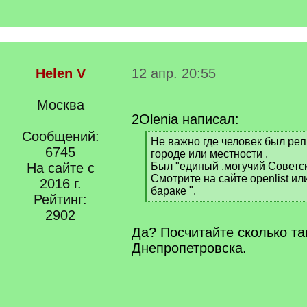
Helen V
12 апр. 20:55
Москва
2Olenia написал:
Сообщений:
[
Не важно где человек был реп
6745
q
городе или местности .
]
На сайте с
Был "единый ,могучий Советск
Смотрите на сайте openlist и
2016 г.
бараке ".
Рейтинг:
[
2902
/
q
Да? Посчитайте сколько та
]
Днепропетровска.