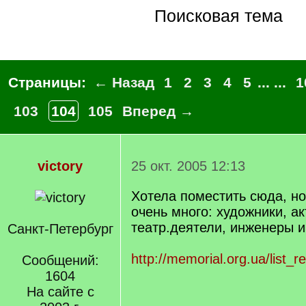
Поисковая тема
Страницы:
← Назад
1
2
3
4
5
... ...
1
103
104
105
Вперед →
victory
25 окт. 2005 12:13
Хотела поместить сюда, но
очень много: художники, а
театр.деятели, инженеры и
Санкт-Петербург
http://memorial.org.ua/list_r
Сообщений:
1604
На сайте с