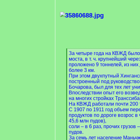
[
За четыре года на КВЖД было
q
моста, в т. ч. крупнейший чере
]
проложено 9 тоннелей, из ни
более 3 км.
При этом двухпутный Хинганс
построенный под руководств
Бочарова, был для тех лет ун
Впоследствии опыт его возве
на многих стройках Транссиба
На КВЖД работали почти 200 
С 1907 по 1911 год объем пер
продуктов по дороге возрос в 
45,6 млн пудов),
соли – в 6 раз, прочих грузов –
пудов.
За семь лет население Маньчж