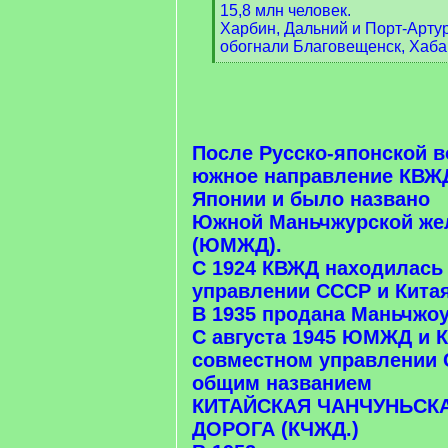
15,8 млн человек.
Харбин, Дальний и Порт-Арту
обогнали Благовещенск, Хаба
[
/
q
]
После Русско-японской 
южное направление КВЖ
Японии и было названо
Южной Маньчжурской же
(ЮМЖД).
С 1924 КВЖД находилась
управлении СССР и Китая
В 1935 продана Маньчжоу
С августа 1945 ЮМЖД и 
совместном управлении 
общим названием
КИТАЙСКАЯ ЧАНЧУНЬСК
ДОРОГА (КЧЖД.)