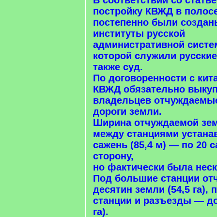
В соответствии со статье
постройку КВЖД в полос
постепенно были создан
институты русской
административной систе
которой служили русские
также суд.
По договоренности с кит
КВЖД обязательно выкуп
владельцев отчуждаемы
дороги земли.
Ширина отчуждаемой зем
между станциями устана
сажень (85,4 м) — по 20 
сторону,
но фактически была нес
Под большие станции от
десятин земли (54,5 га),
станции и разъезды — до
га).