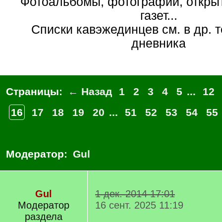
Фотоальбомы, фотографии, открытк
газет...
Списки кавэжединцев см. в др. 
дневника
Страницы:
← Назад
1
2
3
4
5
...
12
16
17
18
19
20
...
51
52
53
54
55
Модератор:
Gul
Gul
1 дек. 2014 17:01
Модератор
16 сент. 2025 11:19
раздела