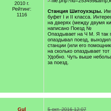
2010 г.
Рейтинг:
Станция Шитоухэцзы.
Им
1116
буфет I и II класса. Интер
на дверях (между двумя ки
написано Поезд №
Опаздывает на Ч М. Я так 
опаздывал поезд, выходил
станции (или его помощник
на сколько опаздывает тот
Удобно. Чуть выше неболь
за поезд.
Gul
5 окт. 2016 12:07