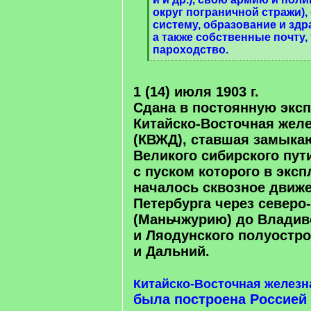
округ пограничной стражи)
систему, образование и зд
а также собственные почту,
пароходство.
[
/
q
1 (14) июля 1903 г.
]
Сдана в постоянную экс
Китайско-Восточная желе
(КВЖД), ставшая замыка
Великого сибирского пут
с пуском которого в экс
началось сквозное движе
Петербурга через северо
(Маньчжурию) до Владив
и Ляодунского полуостро
и Дальний.
Китайско-Восточная железн
была построена Россией 