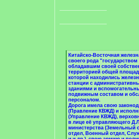
[
Китайско-Восточная железн
q
своего рода "государством 
]
обладавшим своей собстве
территорией общей площадью
которой находились желез
станции с административн
зданиями и вспомогательн
подвижным составом и об
персоналом.
Дорога имела свою законо
(Правление КВЖД) и испол
(Управление КВЖД), верхов
в лице её управляющего Д.Л
министерства (Земельный о
отдел, Военный отдел, Служ
и и др.), свою армию и пол