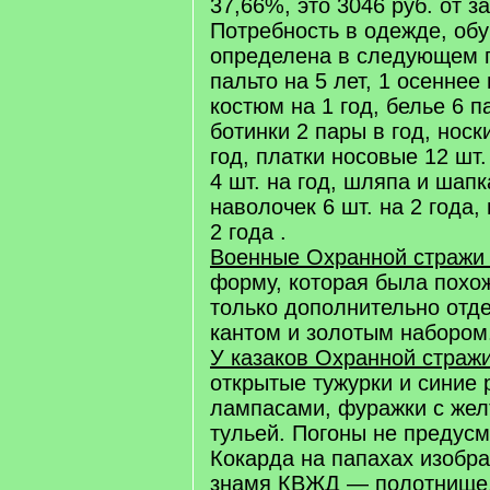
37,66%, это 3046 руб. от з
Потребность в одежде, обу
определена в следующем п
пальто на 5 лет, 1 осеннее 
костюм на 1 год, белье 6 па
ботинки 2 пары в год, носк
год, платки носовые 12 шт.
4 шт. на год, шляпа и шапк
наволочек 6 шт. на 2 года,
2 года .
Военные Охранной страж
форму, которая была похо
только дополнительно отд
кантом и золотым набором
У казаков Охранной страж
открытые тужурки и синие 
лампасами, фуражки с жел
тульей. Погоны не предус
Кокарда на папахах изобр
знамя КВЖД — полотнище,