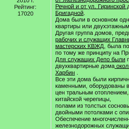
2010 г.
Речной и от ул. Гиринской 
Рейтинг:
Бригадной
.
17020
Дома были в основном одн
квартиры или двухэтажным
Другая группа домов, пре
рабочих и служащих Главн
мастерских КВЖД
, была п
по тому же принципу на Пр
Для служащих Депо были
п
двухквартирные дома
окол
Харбин
.
Все эти дома были кирпич
каменными, оборудованы 
цен тральным отоплением,
китайской черепицы,
полами из толстых сосновы
двойными потолками с опи
Обеспечение многочисленн
железнодорожных служащи