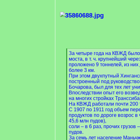
[
За четыре года на КВЖД было
q
моста, в т. ч. крупнейший чере
]
проложено 9 тоннелей, из ни
более 3 км.
При этом двухпутный Хинганс
построенный под руководств
Бочарова, был для тех лет ун
Впоследствии опыт его возве
на многих стройках Транссиба
На КВЖД работали почти 200 
С 1907 по 1911 год объем пер
продуктов по дороге возрос в 
45,6 млн пудов),
соли – в 6 раз, прочих грузов –
пудов.
За семь лет население Маньчж