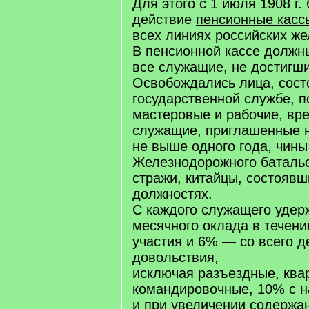
Для этого с 1 июля 1908 г
действие
пенсионные касс
всех линиях российских же
В пенсионной кассе должн
все служащие, не достигши
Освобождались лица, сост
государственной службе, 
мастеровые и рабочие, вр
служащие, приглашенные н
не выше одного года, чины
Железнодорожного батальо
стражи, китайцы, состоявш
должностях.
С каждого служащего удер
месячного оклада в течение
участия и 6% — со всего д
довольствия,
исключая разъездные, ква
командировочные, 10% с н
и при увеличении содержа