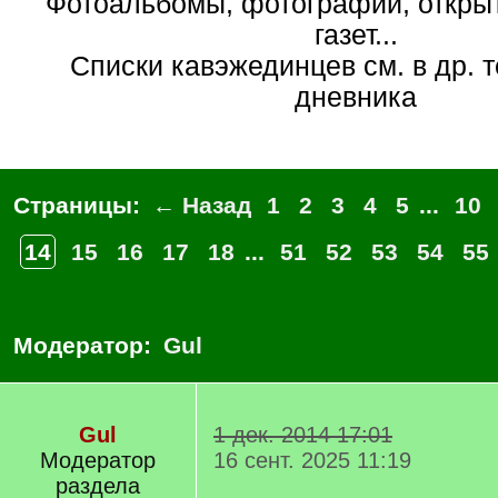
Фотоальбомы, фотографии, открытк
газет...
Списки кавэжединцев см. в др. 
дневника
Страницы:
← Назад
1
2
3
4
5
...
10
14
15
16
17
18
...
51
52
53
54
55
Модератор:
Gul
Gul
1 дек. 2014 17:01
Модератор
16 сент. 2025 11:19
раздела