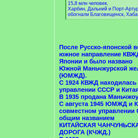
15,8 млн человек.
Харбин, Дальний и Порт-Арту
обогнали Благовещенск, Хаба
[
/
q
]
После Русско-японской 
южное направление КВЖ
Японии и было названо
Южной Маньчжурской же
(ЮМЖД).
С 1924 КВЖД находилась
управлении СССР и Китая
В 1935 продана Маньчжоу
С августа 1945 ЮМЖД и 
совместном управлении 
общим названием
КИТАЙСКАЯ ЧАНЧУНЬСК
ДОРОГА (КЧЖД.)