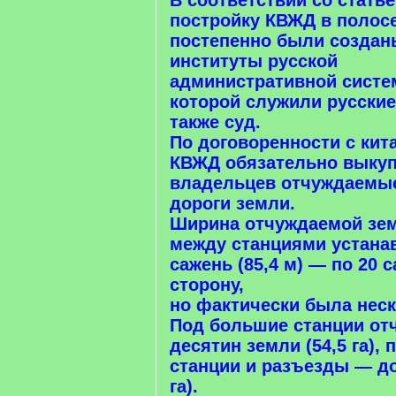
В соответствии со статье
постройку КВЖД в полос
постепенно были создан
институты русской
административной систе
которой служили русские
также суд.
По договоренности с кит
КВЖД обязательно выкуп
владельцев отчуждаемы
дороги земли.
Ширина отчуждаемой зем
между станциями устана
сажень (85,4 м) — по 20 
сторону,
но фактически была нес
Под большие станции от
десятин земли (54,5 га),
станции и разъезды — до
га).