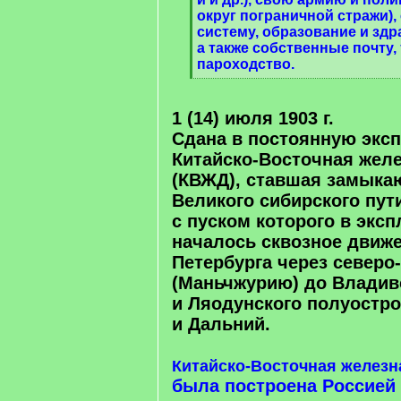
округ пограничной стражи)
систему, образование и зд
а также собственные почту,
пароходство.
[
/
q
1 (14) июля 1903 г.
]
Сдана в постоянную экс
Китайско-Восточная желе
(КВЖД), ставшая замыка
Великого сибирского пут
с пуском которого в экс
началось сквозное движе
Петербурга через северо
(Маньчжурию) до Владив
и Ляодунского полуостро
и Дальний.
Китайско-Восточная железн
была построена Россией 