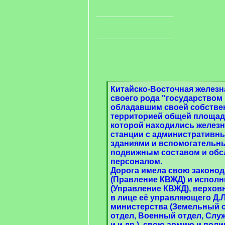
[
Китайско-Восточная железн
q
своего рода "государством 
]
обладавшим своей собстве
территорией общей площадью
которой находились желез
станции с административн
зданиями и вспомогательн
подвижным составом и об
персоналом.
Дорога имела свою законо
(Правление КВЖД) и испол
(Управление КВЖД), верхов
в лице её управляющего Д.Л
министерства (Земельный о
отдел, Военный отдел, Служ
и и др.), свою армию и пол