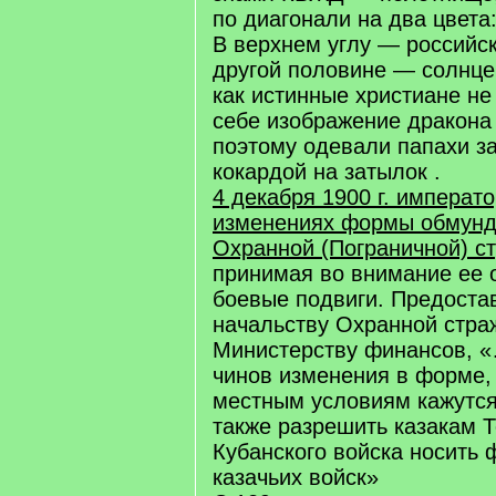
по диагонали на два цвета
В верхнем углу — российск
другой половине — солнце 
как истинные христиане не
себе изображение дракона
поэтому одевали папахи з
кокардой на затылок .
4 декабря 1900 г. императо
изменениях формы обмунд
Охранной (Пограничной) с
принимая во внимание ее 
боевые подвиги. Предоста
начальству Охранной страж
Министерству финансов, 
чинов изменения в форме,
местным условиям кажутс
также разрешить казакам Т
Кубанского войска носить 
казачьих войск»