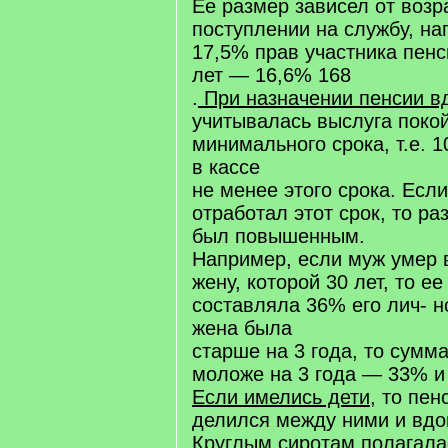
Ее размер зависел от возр
поступлении на службу, на
17,5% прав участника пенс
лет — 16,6% 168
.
При назначении пенсии в
учитывалась выслуга поко
минимального срока, т.е. 10
в кассе
не менее этого срока. Есл
отработал этот срок, то р
был повышенным.
Например, если муж умер в
жену, которой 30 лет, то ее
составляла 36% его лич- но
жена была
старше на 3 года, то сумм
моложе на 3 года — 33% и 
Если имелись дети
, то пен
делился между ними и вдо
Круглым сиротам полагала