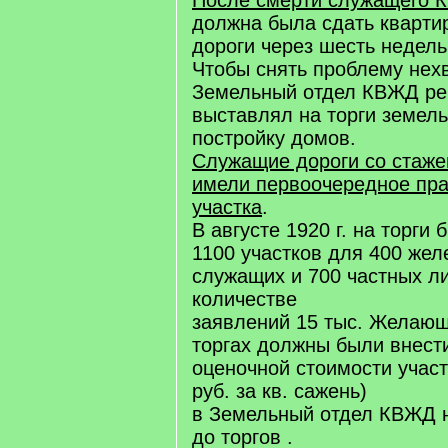
После смерти служащего 
должна была сдать кварти
дороги через шесть недель
Чтобы снять проблему нех
Земельный отдел КВЖД ре
выставлял на торги земель
постройку домов.
Служащие дороги со стаже
имели первоочередное пра
участка
.
В августе 1920 г. на торги
1100 участков для 400 же
служащих и 700 частных л
количестве
заявлений 15 тыс. Желающ
торгах должны были внест
оценочной стоимости участ
руб. за кв. сажень)
в Земельный отдел КВЖД н
до торгов .