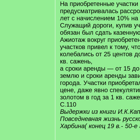
На приобретенные участки
предусматривалась рассро
лет с начислением 10% на 
Служащий дороги, купив уч
обязан был сдать казенную
Ажиотаж вокруг приобрете
участков привел к тому, ч
колебались от 25 центов д
кв. сажень,
а сроки аренды — от 15 до
землю и сроки аренды зав
города. Участки приобрета
цене, даже явно спекулятив
золотом в год за 1 кв. саж
С.110
Выдержки из книги И.К.Кап
Повседневная жизнь русск
Харбина( конец 19 в.- 50-е г