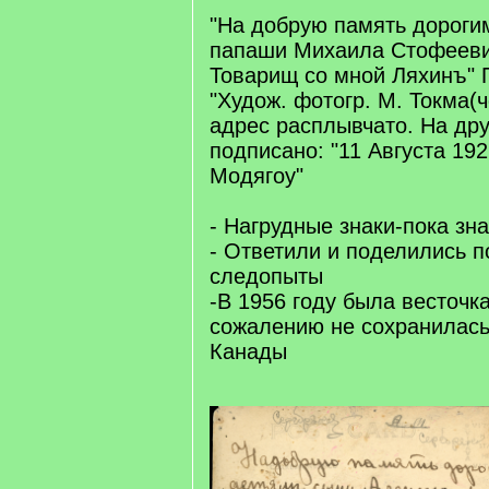
"На добрую память дорогим
папаши Михаила Стофееви
Товарищ со мной Ляхинъ" 
"Худож. фотогр. М. Токма(ч
адрес расплывчато. На др
подписано: "11 Августа 192
Модягоу"
- Нагрудные знаки-пока зн
- Ответили и поделились п
следопыты
-В 1956 году была весточка
сожалению не сохранилась)
Канады