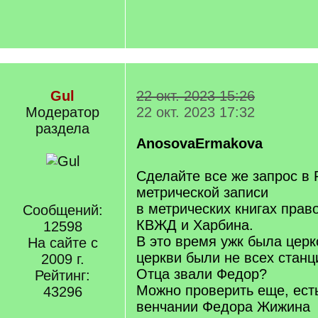
Gul
22 окт. 2023 15:26
Модератор
22 окт. 2023 17:32
раздела
AnosovaErmakova
Сделайте все же запрос в
метрической записи
в метрических книгах прав
Сообщений:
КВЖД и Харбина.
12598
В это время ужк была церк
На сайте с
церкви были не всех станц
2009 г.
Отца звали Федор?
Рейтинг:
Можно проверить еще, есть
43296
венчании Федора Жижина