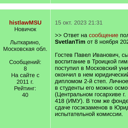
histlawMSU
15 окт. 2023 21:31
Новичок
>> Ответ на
сообщение
пол
SvetlanTim
от 8 ноября 20
Лыткарино,
Московская обл.
Гостев Павел Иванович, сы
воспитание в Троицкой гимн
Сообщений:
поступил в Московский уни
8
окончил в нем юридический
На сайте с
дипломом 2-й степ. Личное
2011 г.
в студенты его можно осм
Рейтинг:
(Центральном госархиве г.
40
418 (ИМУ). В том же фонде
сдаче госэкзаменов в Юри
испытательной комиссии.