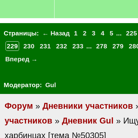
Страницы:
← Назад
1
2
3
4
5
...
225
229
230
231
232
233
...
278
279
28
Вперед →
Модератор:
Gul
Форум
»
Дневники участников
участников
»
Дневник Gul
» Ищу
харбинцах [тема №50305]