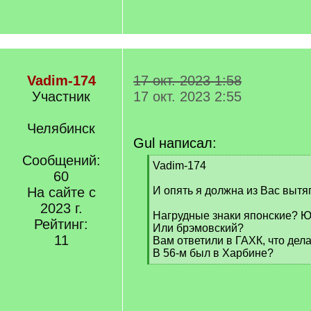
Vadim-174
17 окт. 2023 1:58
Участник
17 окт. 2023 2:55
Челябинск
Gul написал:
Сообщений:
[
Vadim-174
60
q
]
На сайте с
И опять я должна из Вас вытя
2023 г.
Нагрудные знаки японские? 
Рейтинг:
Или брэмовский?
11
Вам ответили в ГАХК, что дела
В 56-м был в Харбине?
[
/
q
]