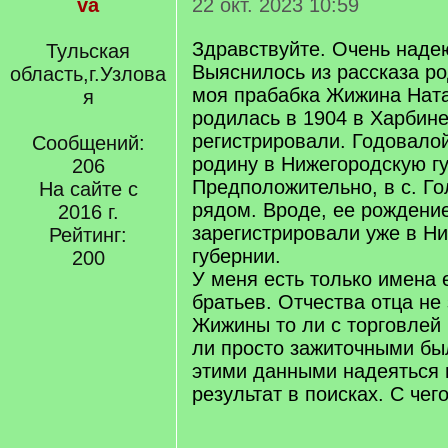
va
22 окт. 2023 10:59
Здравствуйте. Очень надею
Тульская
Выяснилось из рассказа ро
область,г.Узлова
моя прабабка Жижина Нат
я
родилась в 1904 в Харбине
регистрировали. Годовало
Сообщений:
родину в Нижегородскую г
206
Предположительно, в с. Го
На сайте с
рядом. Вроде, ее рождени
2016 г.
зарегистрировали уже в Н
Рейтинг:
губернии.
200
У меня есть только имена 
братьев. Отчества отца не 
Жижины то ли с торговлей 
ли просто зажиточными бы
этими данными надеяться 
результат в поисках. С чег