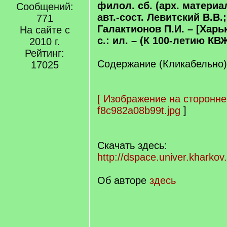
филол. сб. (арх. материа
Сообщений:
авт.-сост. Левитский В.В.
771
Галактионов П.И. – [Харьк
На сайте с
с.: ил. – (К 100-летию КВ
2010 г.
Рейтинг:
Содержание (Кликабельно)
17025
[
Изображение на сторонне
f8c982a08b99t.jpg
]
Скачать здесь:
http://dspace.univer.kharko
Об авторе
здесь