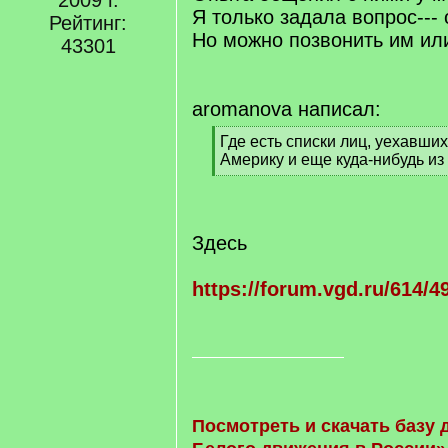
2009 г.
Я только задала вопрос---
Рейтинг:
Но можно позвонить им ил
43301
aromanova написал:
[
Где есть списки лиц, уехавши
q
Америку и еще куда-нибудь из
]
[
/
q
]
Здесь
https://forum.vgd.ru/614/4
Посмотреть и скачать базу 