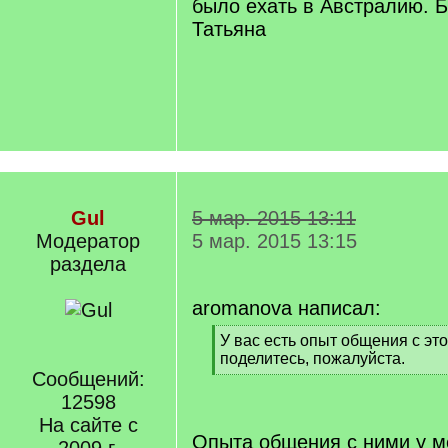
было ехать в Австралию. 
Татьяна
Gul
5 мар. 2015 13:11
Модератор
5 мар. 2015 13:15
раздела
aromanova написал:
[
У вас есть опыт общения с эт
q
поделитесь, пожалуйста.
]
Сообщений:
[
/
12598
q
На сайте с
]
Опыта общения с ними у ме