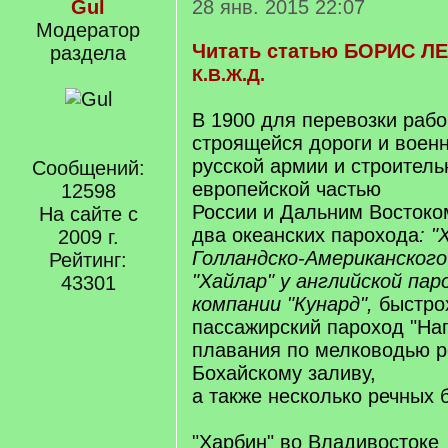
Gul
28 янв. 2015 22:07
Модератор
Читать статью БОРИС 
раздела
К.В.Ж.Д.
В 1900 для перевозки раб
строящейся дороги и воен
русской армии и строитель
Сообщений:
европейской частью
12598
России и Дальним Востоко
На сайте с
два океанских парохода
: "
2009 г.
Голландско-Американского
Рейтинг:
"Хайлар" у английской пар
43301
компании "Кунард",
быстро
пассажирский пароход "На
плавания по мелководью р
Бохайскому заливу,
а также несколько речных 
"Харбин" во Владивостоке