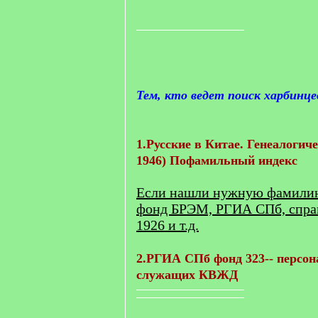
Тем, кто ведет поиск харбинце
1.Русские в Китае. Генеалогиче
1946) Пофамильный индекс
Если нашли нужную фамилию,
фонд БРЭМ, РГИА СПб, спра
1926 и т.д.
2.РГИА СПб фонд 323-- персон
служащих КВЖД