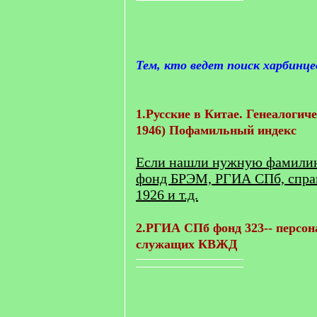
Тем, кто ведет поиск харбинце
1.Русские в Китае. Генеалогиче
1946) Пофамильный индекс
Если нашли нужную фамилию,
фонд БРЭМ, РГИА СПб, спра
1926 и т.д.
2.РГИА СПб фонд 323-- персон
служащих КВЖД