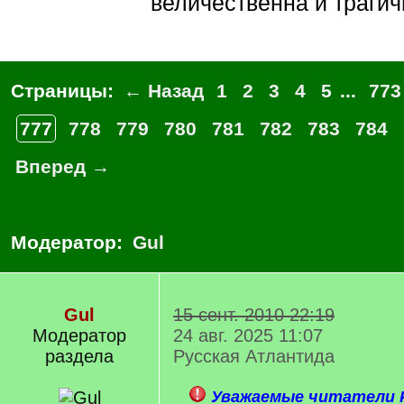
величественна и трагич
Страницы:
← Назад
1
2
3
4
5
...
773
777
778
779
780
781
782
783
784
Вперед →
Модератор:
Gul
Gul
15 сент. 2010 22:19
Модератор
24 авг. 2025 11:07
раздела
Русская Атлантида
Уважаемые читатели Р