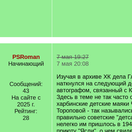
PSRoman
7 мая 19:27
Начинающий
7 мая 20:08
Изучая в архиве ХК дела Г
наткнулся на следующий д
Сообщений:
автографом, связанный с К
43
Здесь в теме не так часто
На сайте с
харбинские детские маяки 
2025 г.
Тороповой - так назывались
Рейтинг:
правильно советские "детс
28
нелегко им пришлось в 1940
приюту "Ясли", о чем свид