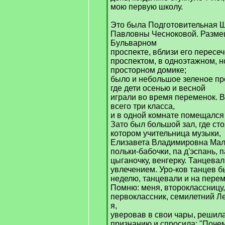
мою первую школу.
Это была Подготовительная 
Павловны Чесноковой. Разме
Бульварном
проспекте, вблизи его пересе
проспектом, в одноэтажном, н
просторном домике;
было и небольшое зеленое пр
где дети осенью и весной
играли во время переменок. 
всего три класса,
и в одной комнате помещался 
Зато был большой зал, где ст
котором учительница музыки,
Елизавета Владимировна Мал
польки-бабочки, па д'эспань, 
цыганочку, венгерку. Танцева
увлечением. Уро-ков танцев б
неделю, танцевали и на перем
Помню: меня, второклассницу
первоклассник, семилетний 
я,
уверовав в свои чары, решила
признанию и спросила: "Почем