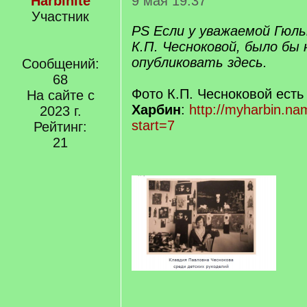
Harbinite
9 мая 19:37
Участник
PS Если у уважаемой Гюл
К.П. Чесноковой, было бы 
опубликовать здесь.
Сообщений:
68
Фото К.П. Чесноковой есть
На сайте с
Харбин
:
http://myharbin.na
2023 г.
start=7
Рейтинг:
21