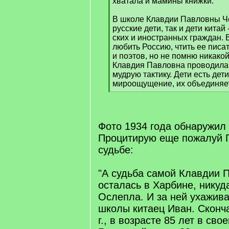
хватала и мамины книжки.
В школе Клавдии Павловны Че
русские дети, так и дети китай 
ских и иностранных граждан. 
любить Россию, чтить ее писа
и поэтов, но не помню никакой
Клавдия Павловна проводила
мудрую тактику. Дети есть дети
мироощущение, их объединяе
[
/
q
]
Фото 1934 года обнаружил
Процитирую еще пожалуй Г
судьбе:
"А судьба самой Клавдии 
осталась в Харбине, никуд
Ослепла. И за ней ухажива
школы китаец Иван. Сконча
г., в возрасте 85 лет в св