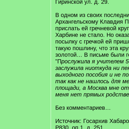
Гиринской ул. д. 29.
В одном из своих последни
Архангельскому Клавдия П
прислать ей гречневой кру
Харбине не стало. Но оказа
посылку с гречкой ей приш
такую пошлину, что эта кр
золотой… В письме были го
"П
рослужила я учителем 5
заслужила ниоткуда ни пе
выходного пособия и не по
так как не нашлось для м
площади, а Москва мне от
меня нет прямых родств
Без комментариев…
Источник: Госархив Хабаро
Р830, оп.1, д. 251.