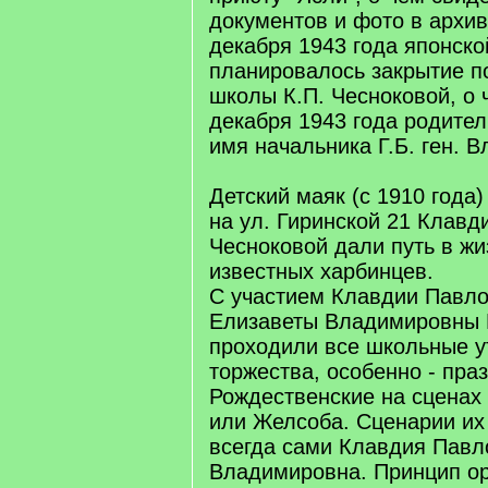
документов и фото в архиве
декабря 1943 года японск
планировалось закрытие п
школы К.П. Чесноковой, о 
декабря 1943 года родител
имя начальника Г.Б. ген. В
Детский маяк (с 1910 года)
на ул. Гиринской 21 Клав
Чесноковой дали путь в ж
известных харбинцев.
С участием Клавдии Павло
Елизаветы Владимировны
проходили все школьные у
торжества, особенно - пра
Рождественские на сценах
или Желсоба. Сценарии их
всегда сами Клавдия Павл
Владимировна. Принцип о