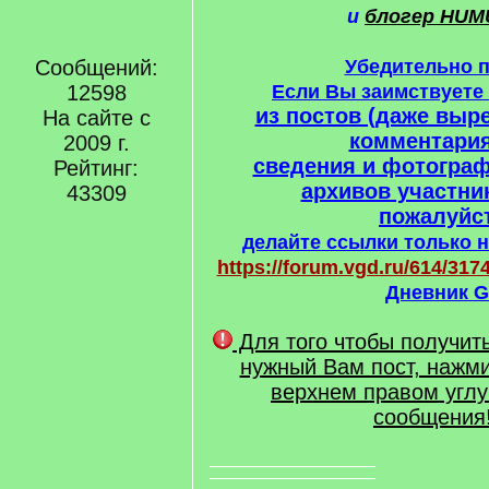
и
блогер HUM
Сообщений:
Убедительно 
12598
Если Вы заимствует
из постов (даже выре
На сайте с
комментария
2009 г.
сведения и фотогра
Рейтинг:
архивов участни
43309
пожалуйст
делайте ссылки только н
https://forum.vgd.ru/614/3174
Дневник G
Для того чтобы получит
нужный Вам пост, нажми
верхнем правом углу
сообщения