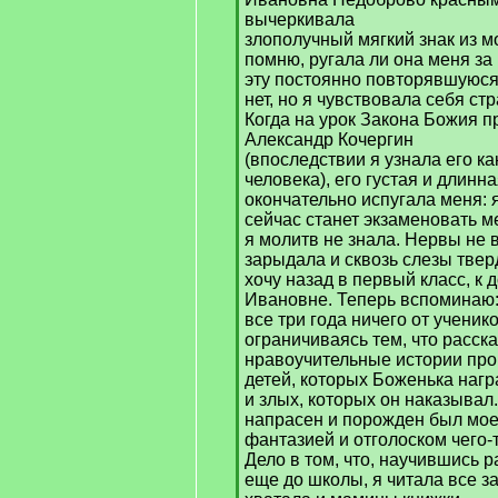
вычеркивала
злополучный мягкий знак из м
помню, ругала ли она меня за
эту постоянно повторявшуюся 
нет, но я чувствовала себя ст
Когда на урок Закона Божия п
Александр Кочергин
(впоследствии я узнала его к
человека), его густая и длинн
окончательно испугала меня: я
сейчас станет экзаменовать м
я молитв не знала. Нервы не 
зарыдала и сквозь слезы твер
хочу назад в первый класс, к
Ивановне. Теперь вспоминаю
все три года ничего от ученик
ограничиваясь тем, что расск
нравоучительные истории пр
детей, которых Боженька нагр
и злых, которых он наказывал.
напрасен и порожден был мо
фантазией и отголоском чего-
Дело в том, что, научившись р
еще до школы, я читала все за