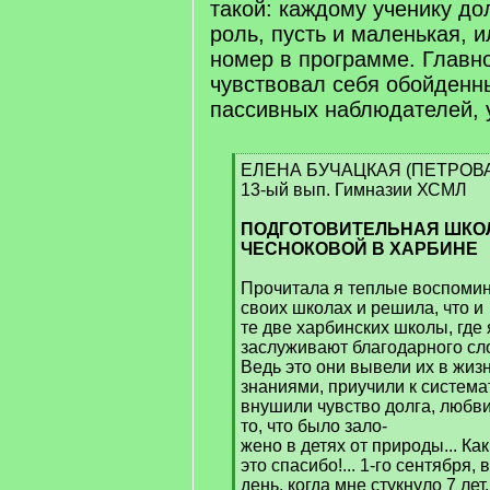
такой: каждому ученику до
роль, пусть и маленькая, 
номер в программе. Главно
чувствовал себя обойденн
пассивных наблюдателей, 
[
ЕЛЕНА БУЧАЦКАЯ (ПЕТРОВ
q
13-ый вып. Гимназии ХСМЛ
]
ПОДГОТОВИТЕЛЬНАЯ ШКОЛА
ЧЕСНОКОВОЙ В ХАРБИНЕ
Прочитала я теплые воспомин
своих школах и решила, что и
те две харбинских школы, где 
заслуживают благодарного сло
Ведь это они вывели их в жиз
знаниями, приучили к системат
внушили чувство долга, любви
то, что было зало-
жено в детях от природы... Как
это спасибо!... 1-го сентября, в
день, когда мне стукнуло 7 ле