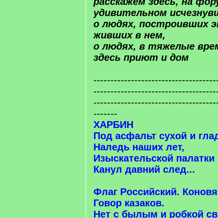
расскажем здесь, на фо
удивительном исчезнув
о людях, построивших э
живших в нем,
о людях, в тяжелые вр
здесь приют и дом
------------------------------------
------------------------------------
------------------------------------
-------
ХАРБИН
Под асфальт сухой и гла
Наледь наших лет,
Изыскательской палатки
Канул давний след...
Флаг Российский. Коновя
Говор казаков.
Нет с былым и робкой св