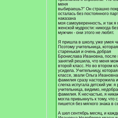
меня
выбираешь?" Он страшно покра
осталась без постоянного пар
наказана
моя самоуверенность, и так я
женской мудрости: никогда бе
мужчин - они этого не любят.
Я пришла в школу, уже умея чи
Поэтому учительница, которая
старенькая и очень добрая
Бронислава Ивановна, после 
занятий решила, что меня мо
второй класс. Но во втором кл
усидела. Учительницу, котора
классе, звали Ольга Ивановна
фамилия сразу насторожила 
слегка испугала детский ум: я
учительница, видимо, недобра
фамилия. К несчастью, я ника
могла привыкнуть к тому, что 
пишется без мягкого знака в с
А шел сентябрь месяц, и кажд
Ивановна Недоброво красны