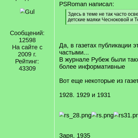
PSRoman написал:
[
Здесь в теме не так часто ос
q
детские маяки Чесноковой и 
]
[
/
Сообщений:
q
12598
]
Да, в газетах публикации э
На сайте с
частыми...
2009 г.
В журнале Рубеж были так
Рейтинг:
более информативные
43309
Вот еще некоторые из газе
1928. 1929 и 1931
Заря, 1935