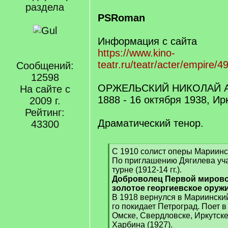
раздела
PSRoman
Информация с сайта
https://www.kino-
teatr.ru/teatr/acter/empire/4
Сообщений:
12598
ОРЖЕЛЬСКИЙ НИКОЛАЙ 
На сайте с
1888 - 16 октября 1938, Ир
2009 г.
Рейтинг:
Драматический тенор.
43300
[
С 1910 солист оперы Мариинск
q
По приглашению Дягилева уча
]
турне (1912-14 гг.).
Доброволец Первой мирово
золотое георгиевское оружи
В 1918 вернулся в Мариинский
го покидает Петроград. Поет в
Омске, Свердловске, Иркутске
Харбина (1927).