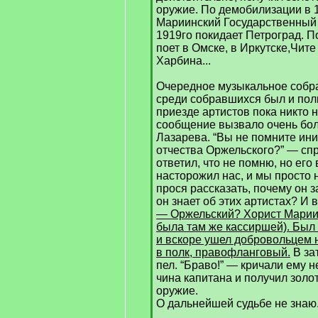
оружие. По демобилизации в 1
Мариинский Государственный 
1919го покидает Петроград. П
поет в Омске, в Иркутске,Чите
Харбина...
Очередное музыкальное собра
среди собравшихся был и пол
приезде артистов пока никто н
сообщение вызвало очень бол
Лазарева. “Вы не помните ин
отчества Оржельского?” — спр
ответил, что не помню, но его
насторожил нас, и мы просто 
прося рассказать, почему он з
он знает об этих артистах? И в
— Оржельский? Хорист Мариин
была там же кассиршей). Был
и вскоре ушел добровольцем н
в полк, правофланговый.
В за
пел. “Браво!” — кричали ему 
чина капитана и получил золо
оружие.
О дальнейшей судьбе не знаю.