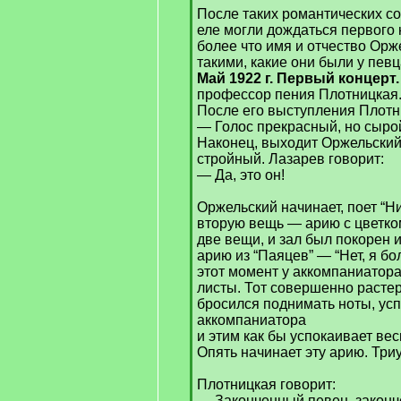
После таких романтических с
еле могли дождаться первого 
более что имя и отчество Орж
такими, какие они были у певц
Май 1922 г. Первый концерт
профессор пения Плотницкая.
После его выступления Плотн
— Голос прекрасный, но сырой
Наконец, выходит Оржельский
стройный. Лазарев говорит:
— Да, это он!
Оржельский начинает, поет “Ни
вторую вещь — арию с цветком
две вещи, и зал был покорен 
арию из “Паяцев” — “Нет, я бол
этот момент у аккомпаниатор
листы. Тот совершенно расте
бросился поднимать ноты, ус
аккомпаниатора
и этим как бы успокаивает ве
Опять начинает эту арию. Триу
Плотницкая говорит:
— Законченный певец, законч