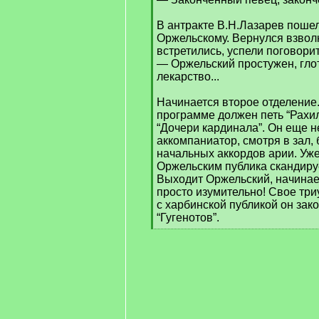
В антракте В.Н.Лазарев пошел
Оржельскому. Вернулся взво
встретились, успели поговори
— Оржельский простужен, глот
лекарство...
Начинается второе отделение
программе должен петь “Рахиль
“Дочери кардинала”. Он еще н
аккомпаниатор, смотря в зал, 
начальных аккордов арии. Уж
Оржельским публика скандируе
Выходит Оржельский, начинае
просто изумительно! Свое тр
с харбинской публикой он зак
“Гугенотов”.
[
/
q
]