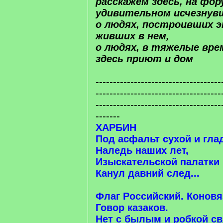
расскажем здесь, на фо
удивительном исчезнув
о людях, построивших э
живших в нем,
о людях, в тяжелые вр
здесь приют и дом
------------------------------------
------------------------------------
------------------------------------
-------
ХАРБИН
Под асфальт сухой и гла
Наледь наших лет,
Изыскательской палатки
Канул давний след...
Флаг Российский. Коновя
Говор казаков.
Нет с былым и робкой св