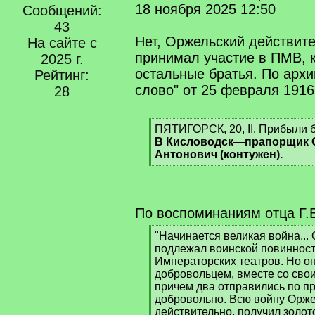
18 ноября 2025 12:50
Сообщений:
43
Нет, Оржельский действит
На сайте с
принимал участие в ПМВ, к
2025 г.
остальные братья. По архи
Рейтинг:
слово" от 25 февраля 1916
28
[
ПЯТИГОРСК, 20, II. Прибыли 
q
В Кисловодск—прапорщик 
]
Антонович (контужен).
[
/
q
]
По воспоминаниям отца Г.
[
"Начинается великая война...
q
подлежал воинской повинност
]
Императорских театров. Но он
добровольцем, вместе со сво
причем два отправились по пр
добровольно. Всю войну Орже
действительно, получил золот