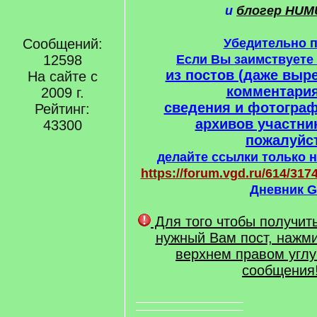
и
блогер HUM
Сообщений:
Убедительно 
12598
Если Вы заимствует
из постов (даже выре
На сайте с
комментария
2009 г.
сведения и фотогра
Рейтинг:
архивов участни
43300
пожалуйст
делайте ссылки только н
https://forum.vgd.ru/614/3174
Дневник G
Для того чтобы получит
нужный Вам пост, нажми
верхнем правом углу
сообщения