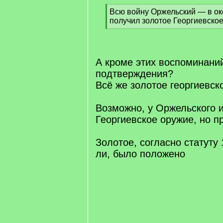
[
Всю войну Оржельский — в ок
q
получил золотое Георгиевское
]
[
/
q
]
А кроме этих воспоминаний
подтверждения?
Всё же золотое георгиевско
Возможно, у Оржельского 
Георгиевское оружие, но пр
Золотое, согласно статуту 1
ли, было положено