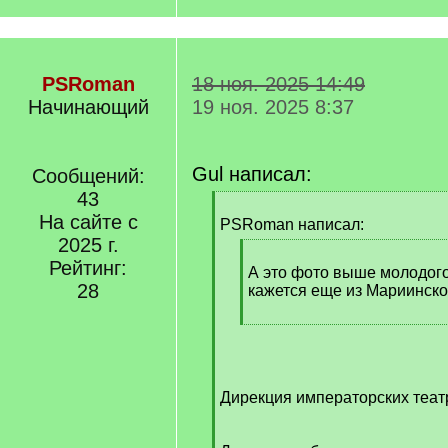
PSRoman
18 ноя. 2025 14:49
Начинающий
19 ноя. 2025 8:37
Gul написал:
Сообщений:
43
[
На сайте с
q
PSRoman написал:
]
2025 г.
[
Рейтинг:
q
А это фото выше молодого
28
]
кажется еще из Мариинско
[
/
q
]
Дирекция императорских теат