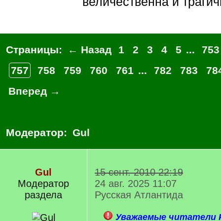
величественна и трагич
Страницы:
← Назад
1
2
3
4
5
...
753
757
758
759
760
761
...
782
783
78
Вперед →
Модератор:
Gul
Gul
15 сент. 2010 22:19
Модератор
24 авг. 2025 11:07
раздела
Русская Атлантида
Уважаемые читатели Р