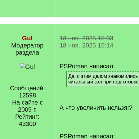
Gul
18 ноя. 2025 15:03
Модератор
18 ноя. 2025 15:14
раздела
PSRoman написал:
[
Да, с этим делом знакомились
q
читальный зал при подготовке
]
Сообщений:
[
/
12598
q
На сайте с
]
А что увеличить нельзя!?
2009 г.
Рейтинг:
43300
PSRoman написал: