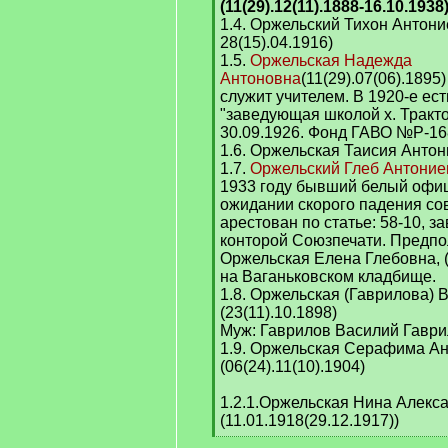
(11(29).12(11).1888-16.10.1938
1.4. Оржельский Тихон Антоние
28(15).04.1916)
1.5.
Оржельская Надежда
Антоновна
(11(29).07(06).1895
служит учителем. В 1920-е ест
"заведующая школой х. Тракто
30.09.1926. Фонд ГАВО №Р-1
1.6. Оржельская Таисия Антони
1.7.
Оржельский Глеб Антоние
1933 году бывший белый офиц
ожидании скорого падения сов
арестован по статье: 58-10, 
конторой Союзпечати. Предпол
Оржельская Елена Глебовна, (
на Ваганьковском кладбище.
1.8. Оржельская (Гаврилова) 
(23(11).10.1898)
Муж: Гаврилов Василий Гаври
1.9. Оржельская Серафима А
(06(24).11(10).1904)
1.2.1.Оржельская Нина Алекс
(11.01.1918(29.12.1917))
[