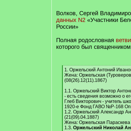
q
]
Волков, Сергей Владимиров
данных N2
«Участники Бел
России»
Полная родословная
ветв
которого был священником
[
1. Оржельский Антоний Иванов
q
Жена: Оржельская (Туроверо
]
(08(26).12(11).1867)
1.1. Оржельский Виктор Антони
- есть сведения возможно о е
Глеб Викторович - учитель шк
1920-е Фонд ГАВО №Р-168 О
1.2. Оржельский Александр А
(21(09).04.1887)
Жена: Оржельская Параскева
1.3.
Оржельский Николай А