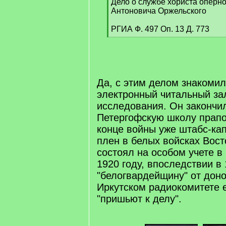
Дело о службе хориста оперн
Антоновича Оржельского
РГИА Ф. 497 Оп. 13 Д. 773
[
/
q
]
Да, с этим делом знакомил
электронный читальный за
исследования. Он закончи
Петергофскую школу прапо
конце войны уже штабс-кап
плен в белых войсках Вост
состоял на особом учете в
1920 году, впоследствии в 
"белогвардейщину" от доно
Иркутском радиокомитете 
"пришьют к делу".