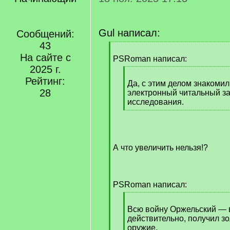
Gul написал:
Сообщений:
43
[
На сайте с
q
PSRoman написал:
]
2025 г.
[
Рейтинг:
q
Да, с этим делом знакомил
28
]
электронный читальный за
исследования.
[
/
q
]
А что увеличить нельзя!?
PSRoman написал:
[
q
Всю войну Оржельский — в
]
действительно, получил з
оружие.