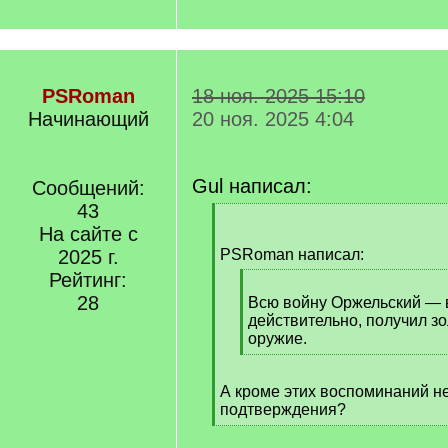
PSRoman
18 ноя. 2025 15:10
Начинающий
20 ноя. 2025 4:04
Gul написал:
Сообщений:
43
[
На сайте с
q
]
2025 г.
PSRoman написал:
Рейтинг:
[
28
q
Всю войну Оржельский — в
]
действительно, получил з
оружие.
[
/
А кроме этих воспоминаний не
q
подтверждения?
]
[
/