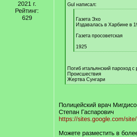
2021 г.
q
Gul написал:
]
Рейтинг:
[
629
q
Газета Эхо
]
Издавалась в Харбине в 1
Газета просоветская
1925
[
/
q
Погиб итальянский пароход с
]
Происшествия
Жертва Сунгари
[
/
q
]
Полицейский врач Мигдисо
Степан Гаспарович
https://sites.google.com/site
Можете разместить в боле