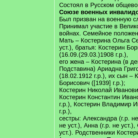
Состоял в Русском общево
Союзе военных инвалидо
Был призван на военную сл
Принимал участие в Велик
войнах. Семейное положен
Мать – Костерина Ольга Се
уст.), братья: Костерин Бо
(16.09.(29.03.)1908 г.р.),
его жена – Костерина (в д
Подставина) Ариадна Григ
(18.02.1912 г.р.), их сын –
Борисович ([1939] г.р.);
Костерин Николай Иванович (
Костерин Константин Ивано
г.р.), Костерин Владимир И
г.р.),
сестры: Александра (г.р. не 
не уст.), Анна (г.р. не уст.)
уст.). Родственники Костер