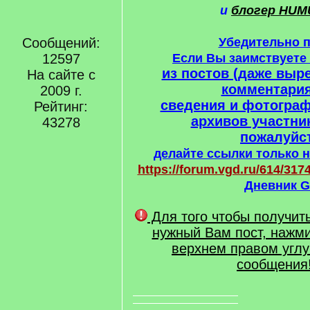
и
блогер HUM
Сообщений:
Убедительно 
12597
Если Вы заимствует
из постов (даже выре
На сайте с
комментария
2009 г.
сведения и фотогра
Рейтинг:
архивов участни
43278
пожалуйст
делайте ссылки только н
https://forum.vgd.ru/614/3174
Дневник G
Для того чтобы получит
нужный Вам пост, нажми
верхнем правом углу
сообщения