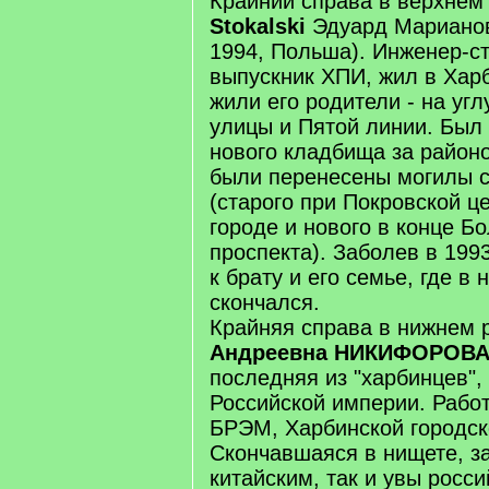
Крайний справа в верхнем
Stokalski
Эдуард Марианов
1994, Польша). Инженер-ст
выпускник ХПИ, жил в Харб
жили его родители - на уг
улицы и Пятой линии. Был
нового кладбища за район
были перенесены могилы 
(старого при Покровской ц
городе и нового в конце Б
проспекта). Заболев в 1993
к брату и его семье, где в
скончался.
Крайняя справа в нижнем 
Андреевна НИКИФОРОВ
последняя из "харбинцев",
Российской империи. Рабо
БРЭМ, Харбинской городск
Скончавшаяся в нищете, з
китайским, так и увы росс