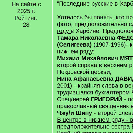
"Последние русские в Харб
На сайте с
2025 г.
Хотелось бы понять, кто п
Рейтинг:
фото, предположительно 
28
году
в Харбине. Предполож
Тамара Николаевна ФЕ
(Селигеева)
(1907-1996)- 
нижнем ряду;
Михаил Михайлович МЯ
второй справа в верхнем р
Покровской церкви;
Нина Афанасьевна ДАВ
2001) - крайняя слева в ве
трудившаяся бухгалтером 
Отец/иерей
ГРИГОРИЙ
- п
православный священник в
Чжу/и Шипу
- второй слев
В центре в нижнем ряду - 
предположительно сестра 