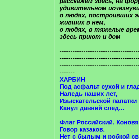
расскажем здесь, на фо
удивительном исчезнув
о людях, построивших э
живших в нем,
о людях, в тяжелые вр
здесь приют и дом
------------------------------------
------------------------------------
------------------------------------
-------
ХАРБИН
Под асфальт сухой и гла
Наледь наших лет,
Изыскательской палатки
Канул давний след...
Флаг Российский. Коновя
Говор казаков.
Нет с былым и робкой св