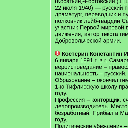
(Косаткин)-Ростовский (1 [
22 июля 1940) — русский п
драматург, переводчик и п
полковник лейб-гвардии С
участник Первой мировой 
движения, автор текста ги
Добровольческой армии.
Костерин Константин 
6 января 1891 г. в г. Самар
вероисповедание – правос
национальность – русский.
Образование – окончил ги
1-ю Тифлисскую школу пра
году.
Профессия – конторщик, с
делопроизводитель. Место
безработный. Прибыл в Ма
году.
Политические убеждения –