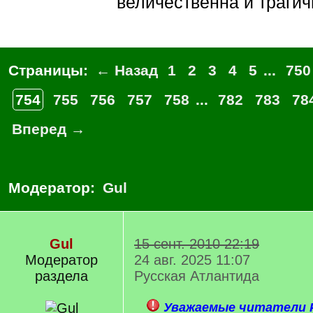
величественна и трагич
Страницы:
← Назад
1
2
3
4
5
...
750
754
755
756
757
758
...
782
783
78
Вперед →
Модератор:
Gul
Gul
15 сент. 2010 22:19
Модератор
24 авг. 2025 11:07
раздела
Русская Атлантида
Уважаемые читатели Р