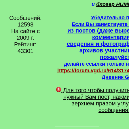
и
блогер HUM
Сообщений:
Убедительно 
12598
Если Вы заимствует
из постов (даже выре
На сайте с
комментария
2009 г.
сведения и фотогра
Рейтинг:
архивов участни
43301
пожалуйст
делайте ссылки только н
https://forum.vgd.ru/614/3174
Дневник G
Для того чтобы получит
нужный Вам пост, нажми
верхнем правом углу
сообщения