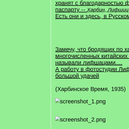
хранят с благодарностью ф
паспарту --
Харбин, Лифшиц
Есть они и здесь, в Русско
Замечу, что бродящих по 
многочисленных китайских
называли лифшацами....
А работу в фотостудии Ли
большой удачей
(Харбинское Время, 1935)