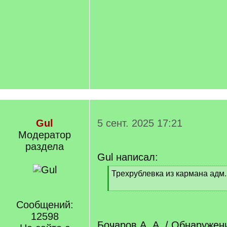
Gul
5 сент. 2025 17:21
Модератор
раздела
Gul написал:
[
Трехрублевка из кармана адм.
q
]
[
/
Сообщений:
q
12598
]
Бочаров А. А. / Обнаружен