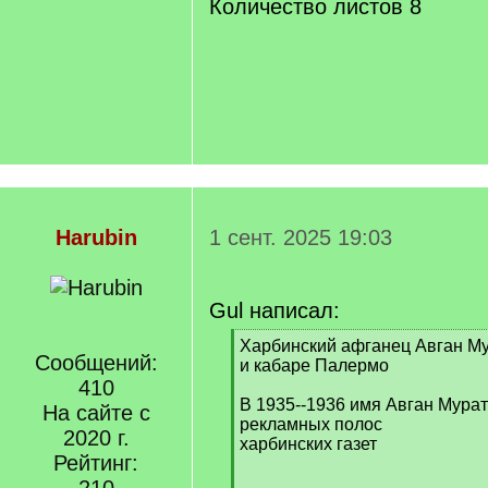
Количество листов 8
Harubin
1 сент. 2025 19:03
Gul написал:
[
Харбинский афганец Авган М
Сообщений:
q
и кабаре Палермо
]
410
В 1935--1936 имя Авган Мурат
На сайте с
рекламных полос
2020 г.
харбинских газет
Рейтинг: