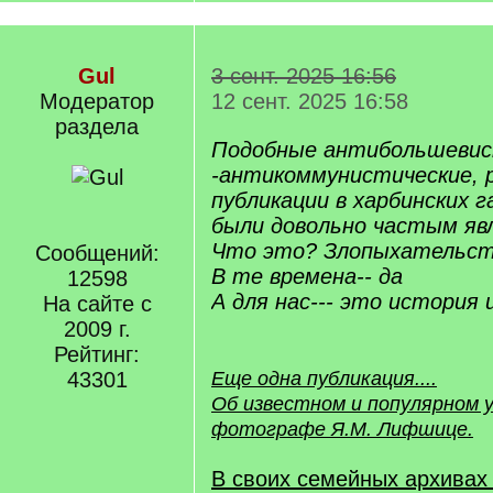
Gul
3 сент. 2025 16:56
Модератор
12 сент. 2025 16:58
раздела
Подобные антибольшевис
-антикоммунистические, 
публикации в харбинских 
были довольно частым явл
Что это? Злопыхательст
Сообщений:
В те времена-- да
12598
А для нас--- это история 
На сайте с
2009 г.
Рейтинг:
43301
Еще одна публикация....
Об известном и популярном у
фотографе Я.М. Лифшице.
В своих семейных архивах 