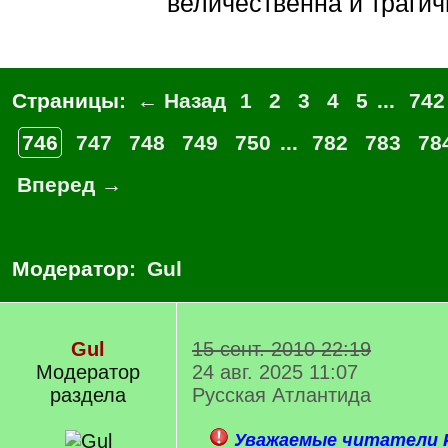
величественна и трагич
Страницы:
← Назад
1
2
3
4
5
...
742
746
747
748
749
750
...
782
783
78
Вперед →
Модератор:
Gul
Gul
15 сент. 2010 22:19
Модератор
24 авг. 2025 11:07
раздела
Русская Атлантида
Уважаемые читатели Р