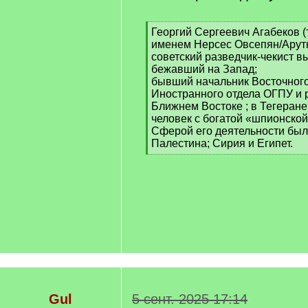
[
Георгий Сергеевич Агабеков (
q
именем Нерсес Овсепян/Арут
]
советский разведчик-чекист вы
бежавший на Запад;
бывший начальник Восточног
Иностранного отдела ОГПУ и 
Ближнем Востоке ; в Тегеране
человек с богатой «шпионско
Сферой его деятельности был
Палестина; Сирия и Египет.
[
/
q
]
Gul
5 сент. 2025 17:14