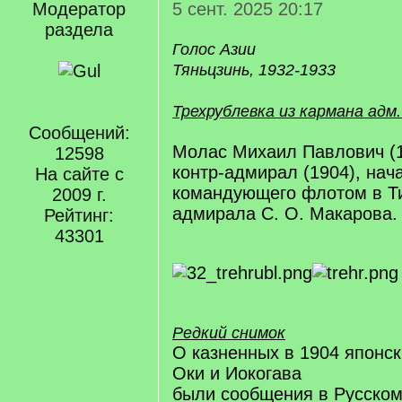
Модератор
5 сент. 2025 20:17
раздела
Голос Азии
Тяньцзинь, 1932-1933
Трехрублевка из кармана адм
Сообщений:
Молас Михаил Павлович (
12598
контр-адмирал (1904), нач
На сайте с
командующего флотом в Ти
2009 г.
адмирала С. О. Макарова.
Рейтинг:
43301
Редкий снимок
О казненных в 1904 японск
Оки и Иокогава
были сообщения в Русском 