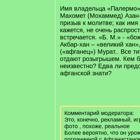
]
Имя владельца «Палермо»
Махомет (Мохаммед) Азан-
призыв к молитве; как имя
кажется, не очень распрос
встречается. «Б. М.» - «б
Акбар-хан – «великий хан»
(«афганец») Мурат.. Все т
отдают розыгрышем. Кем б
неизвестно? Едва ли пред
афганской знати?
Комментарий модератора:
Это, конечно, рекламный, иг
фото , похоже, реальное
Более вероятно, что он уро
пограничной с Афганистано