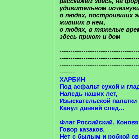
расскажем здесь, на фо
удивительном исчезнув
о людях, построивших э
живших в нем,
о людях, в тяжелые вр
здесь приют и дом
------------------------------------
------------------------------------
------------------------------------
-------
ХАРБИН
Под асфальт сухой и гла
Наледь наших лет,
Изыскательской палатки
Канул давний след...
Флаг Российский. Коновя
Говор казаков.
Нет с былым и робкой св