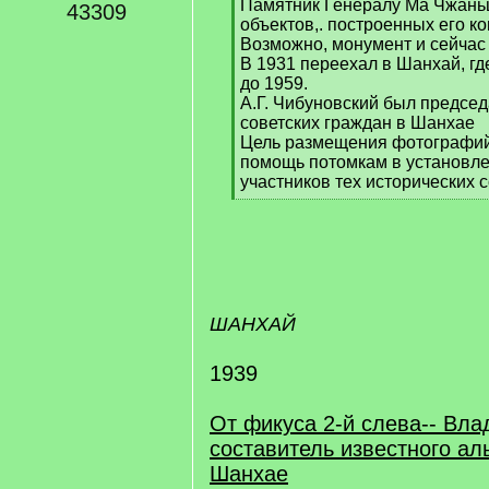
Памятник Генералу Ма Чжаньш
43309
объектов,. построенных его к
Возможно, монумент и сейчас
В 1931 переехал в Шанхай, гд
до 1959.
А.Г. Чибуновский был предсе
советских граждан в Шанхае
Цель размещения фотографий 
помощь потомкам в установле
участников тех исторических 
[
/
q
]
ШАНХАЙ
1939
От фикуса 2-й слева-- Вл
составитель известного ал
Шанхае