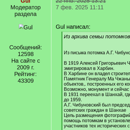
Gul
22 янв. 2025 13:21
Модератор
7 фев. 2025 11:11
раздела
Gul написал:
[
Из архива семьи потомков 
q
]
Сообщений:
Из письма потомка А.Г. Чибуно
12598
На сайте с
В 1919 Алексей Григорьевич 
2009 г.
эмигрировал в Харбин.
Рейтинг:
В Харбине он владел строител
Памятник Генералу Ма Чжаньш
43309
объектов,. построенных его к
Возможно, монумент и сейчас
В 1931 переехал в Шанхай, гд
до 1959.
А.Г. Чибуновский был предсе
советских граждан в Шанхае
Цель размещения фотографий 
помощь потомкам в установле
участников тех исторических 