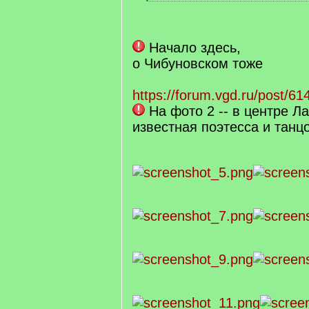
[
/
q
]
Начало здесь,
о Чибуновском тоже
https://forum.vgd.ru/post/
На фото 2 -- в центре Л
известная поэтесса и тан