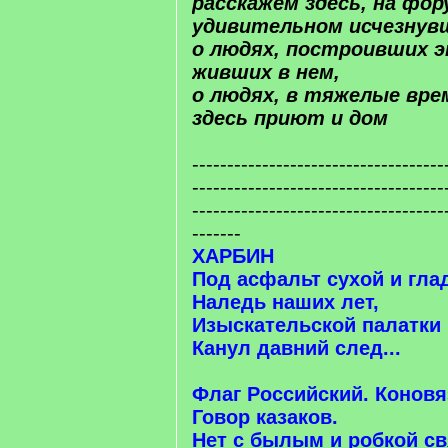
расскажем здесь, на фо
удивительном исчезнув
о людях, построивших э
живших в нем,
о людях, в тяжелые вр
здесь приют и дом
------------------------------------
------------------------------------
------------------------------------
-------
ХАРБИН
Под асфальт сухой и гла
Наледь наших лет,
Изыскательской палатки
Канул давний след...
Флаг Российский. Коновя
Говор казаков.
Нет с былым и робкой св