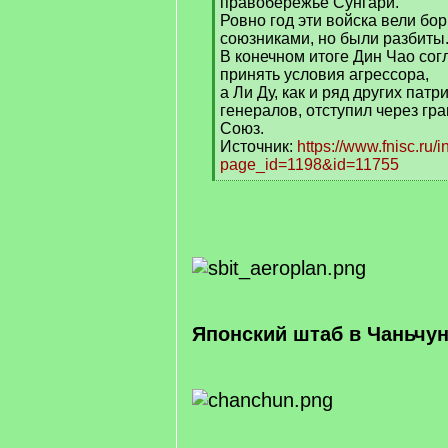
правобережье Сунгари.
Ровно год эти войска вели бор
союзниками, но были разбиты
В конечном итоге Дин Чао сог
принять условия агрессора,
а Ли Ду, как и ряд других пат
генералов, отступил через гр
Союз.
Источник:
https://www.fnisc.ru/
page_id=1198&id=11755
[
/
q
]
Японский штаб в Чаньчу