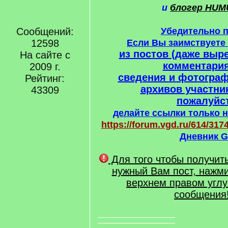
и
блогер HUM
Сообщений:
Убедительно 
12598
Если Вы заимствует
из постов (даже выре
На сайте с
комментария
2009 г.
сведения и фотогра
Рейтинг:
архивов участни
43309
пожалуйст
делайте ссылки только н
https://forum.vgd.ru/614/3174
Дневник G
Для того чтобы получит
нужный Вам пост, нажми
верхнем правом углу
сообщения