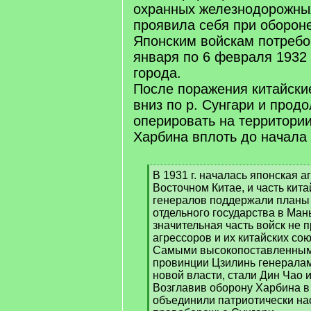
охранных железнодорожных
проявила себя при оборон
Японским войскам потребо
января по 6 февраля 1932 г
города.
После поражения китайски
вниз по р. Сунгари и прод
оперировать на территори
Харбина вплоть до начала 
[
В 1931 г. началась японская а
q
Восточном Китае, и часть кита
]
генералов поддержали планы
отдельного государства в Ман
значительная часть войск не 
агрессоров и их китайских сою
Самыми высокопоставленным
провинции Цзилинь генерала
новой власти, стали Дин Чао и
Возглавив оборону Харбина в 
объединили патриотически на