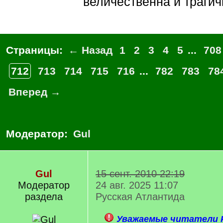
величественна и трагич
Страницы:
← Назад
1
2
3
4
5
...
708
712
713
714
715
716
...
782
783
78
Вперед →
Модератор:
Gul
Gul
15 сент. 2010 22:19
Модератор
24 авг. 2025 11:07
раздела
Русская Атлантида
Уважаемые читатели Р