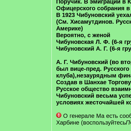
Поручик. В эмиграции в К
Офицерского собрания в
В 1923 Чибуновский уеха
(См. Хисамутдинов. Русс
Америке)
Вероятно, с женой
Чибуновская Л. Ф. (6-я гр
Чибуновский А. Г. (6-я гр
А. Г. Чибуновский (во вто
был вице-пред. Русского
клуба),незаурядным фин
Создав в Шанхае Торгову
Русское общество взаимн
Чибуновский весьма усп
условиях жесточайшей 
О генерале Ма есть соо
Харбине (воспользуйтесь
П