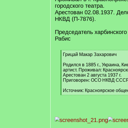
городского театра.
Арестован 02.08.1937. Дел
НКВД (П-7876).
Председатель харбинского
Рабис
[
Грицай Макар Захарович
q
]
Родился в 1885 г., Украина, Ки
артист. Проживал: Красноярский
Арестован 2 августа 1937 г.
Приговорен: ОСО НКВД СССР , 
Источник: Красноярское обще
[
/
q
]