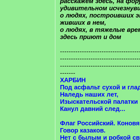
расскажем здесь, на фо
удивительном исчезнув
о людях, построивших э
живших в нем,
о людях, в тяжелые вр
здесь приют и дом
------------------------------------
------------------------------------
------------------------------------
-------
ХАРБИН
Под асфальт сухой и гла
Наледь наших лет,
Изыскательской палатки
Канул давний след...
Флаг Российский. Коновя
Говор казаков.
Нет с былым и робкой св