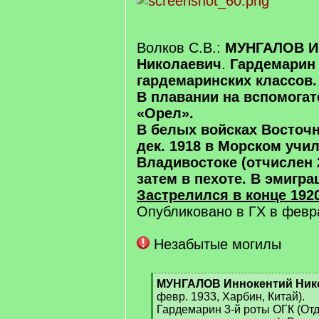
Волков С.В.:
МУНГАЛОВ И
Николаевич
.
Гардемарин
гардемаринских классов.
В плавании на вспомога
«Орел».
В белых войсках Восточн
дек. 1918 в Морском учи
Владивостоке (отчислен 2
затем в пехоте. В эмигра
Застрелился в конце 192
Опубликовано в ГХ в фев
Незабытые могилы
[
МУНГАЛОВ Иннокентий Ник
q
февр. 1933, Харбин, Китай).
]
Гардемарин 3-й роты ОГК (От