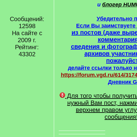
и
блогер HUM
Сообщений:
Убедительно 
12598
Если Вы заимствует
из постов (даже выре
На сайте с
комментария
2009 г.
сведения и фотогра
Рейтинг:
архивов участни
43302
пожалуйст
делайте ссылки только н
https://forum.vgd.ru/614/3174
Дневник G
Для того чтобы получит
нужный Вам пост, нажми
верхнем правом углу
сообщения