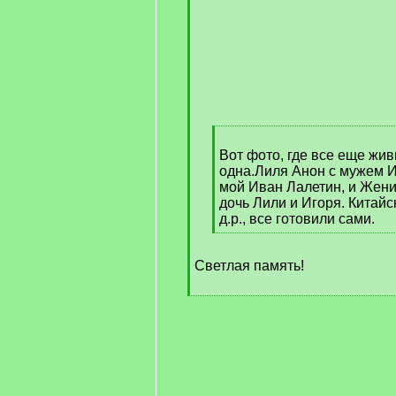
[
q
Вот фото, где все еще жи
]
одна.Лиля Анон с мужем 
мой Иван Лалетин, и Жени
дочь Лили и Игоря. Китайс
д.р., все готовили сами.
[
/
Светлая память!
q
]
[
/
q
]