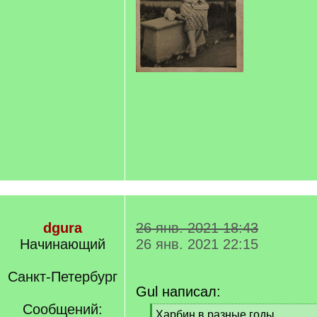
dgura
26 янв. 2021 18:43
Начинающий
26 янв. 2021 22:15
Санкт-Петербург
Gul написал:
Сообщений:
[
Харбин в разные годы...