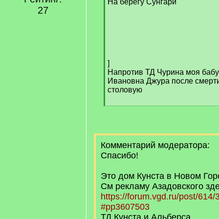
На берегу Сунгари
27
]
Напротив ТД Чурина моя баб
Ивановна Джура после смерт
столовую
Комментарий модератора:
Спасибо!
Это дом Кунста в Новом Го
См рекламу Азадовского зд
https://forum.vgd.ru/post/61
#pp3607503
ТД Кунста и Альберса