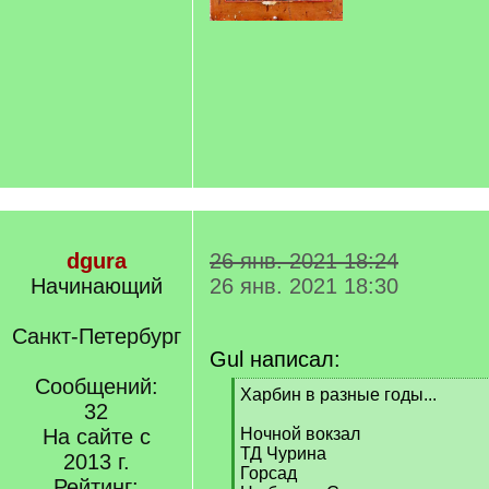
dgura
26 янв. 2021 18:24
Начинающий
26 янв. 2021 18:30
Санкт-Петербург
Gul написал:
Сообщений:
[
Харбин в разные годы...
32
q
]
На сайте с
Ночной вокзал
ТД Чурина
2013 г.
Горсад
Рейтинг: