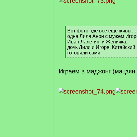
[
Вот фото, где все еще живы… 
q
одна.Лиля Анон с мужем Иго
]
Иван Лалетин, и Женичка,
дочь Лили и Игоря. Китайский 
готовили сами.
[
/
q
Играем в маджонг (мацзян
]