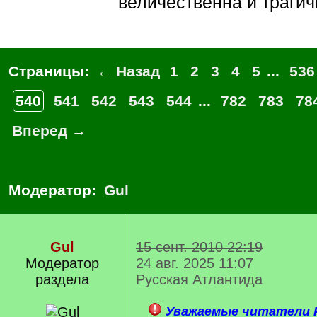
величественна и трагич
Страницы:
← Назад
1
2
3
4
5
...
536
540
541
542
543
544
...
782
783
78
Вперед →
Модератор:
Gul
Gul
15 сент. 2010 22:19
Модератор
24 авг. 2025 11:07
раздела
Русская Атлантида
Уважаемые читатели Р