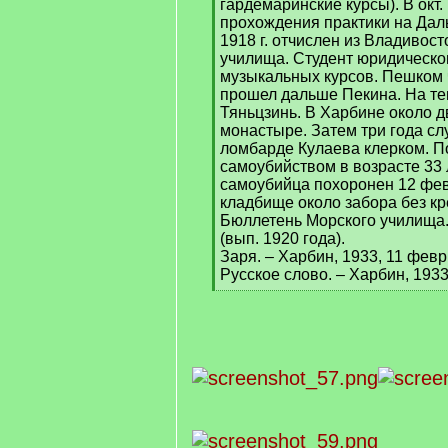
гардемаринские курсы). В окт.
прохождения практики на Даль
1918 г. отчислен из Владивост
училища. Студент юридическог
музыкальных курсов. Пешком 
прошел дальше Пекина. На те
Тяньцзинь. В Харбине около д
монастыре. Затем три года сл
ломбарде Кулаева клерком. П
самоубийством в возрасте 33 л
самоубийца похоронен 12 фев
кладбище около забора без кр
Бюллетень Морского училища.
(вып. 1920 года).
Заря. – Харбин, 1933, 11 февр
Русское слово. – Харбин, 1933
[
/
q
]