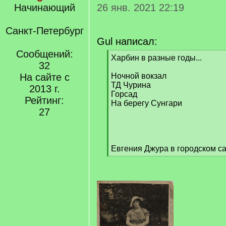
Начинающий
26 янв. 2021 22:19
Санкт-Петербург
Gul написал:
Сообщений:
[
Харбин в разные годы...
32
q
]
На сайте с
Ночной вокзал
ТД Чурина
2013 г.
Горсад
Рейтинг:
На берегу Сунгари
27
Евгения Джура в городском сад