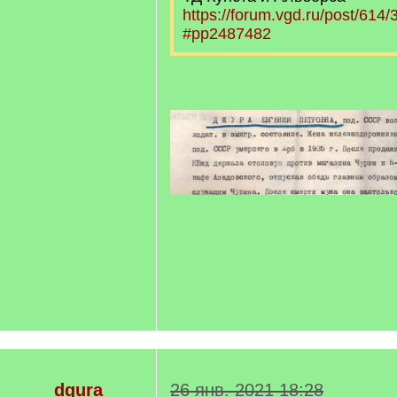
https://forum.vgd.ru/post/61
#pp2487482
dgura
26 янв. 2021 18:28