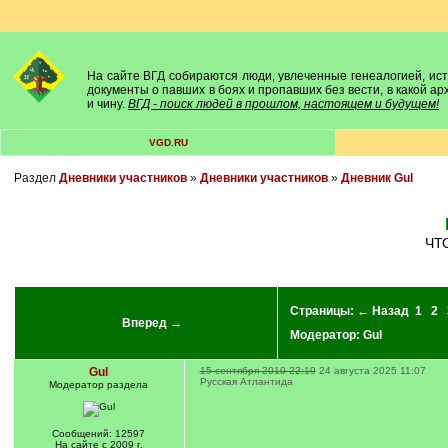
На сайте ВГД собираются люди, увлеченные генеалогией, исто
документы о павших в боях и пропавших без вести, в какой а
и чину.
ВГД - поиск людей в прошлом, настоящем и будущем!
VGD.RU
Раздел
Дневники участников
»
Дневники участников
»
Дневник Gul
Ч
Страницы:
← Назад
1
2
Вперед →
Модератор:
Gul
Gul
15 сентября 2010 22:19
24 августа 2025 11:07
Русская Атлантида
Модератор раздела
Сообщений: 12597
На сайте с 2009 г.