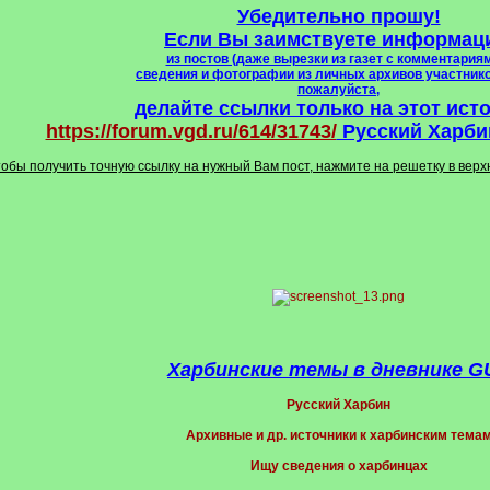
Убедительно прошу!
Если Вы заимствуете информац
из постов (даже вырезки из газет с комментариям
сведения и фотографии из личных архивов участник
пожалуйста,
делайте ссылки только на этот ист
https://forum.vgd.ru/614/31743/
Русский Харбин
тобы получить точную ссылку на нужный Вам пост, нажмите на решетку в вер
Харбинские темы в дневнике G
Русский Харбин
Архивные и др. источники к харбинским тема
Ищу сведения о харбинцах