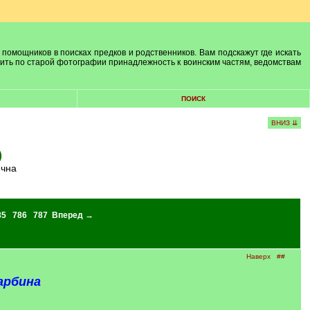
 помощников в поисках предков и родственников. Вам подскажут где искать
лить по старой фотографии принадлежность к воинским частям, ведомствам
ПОИСК
ВНИЗ ⇊
)
ична
85
786
787
Вперед →
Наверх
##
арбина