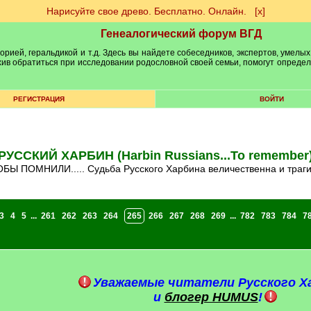
Нарисуйте свое древо. Бесплатно. Онлайн.
[х]
Генеалогический форум ВГД
рией, геральдикой и т.д. Здесь вы найдете собеседников, экспертов, умелых
рхив обратиться при исследовании родословной своей семьи, помогут опреде
РЕГИСТРАЦИЯ
ВОЙТИ
РУССКИЙ ХАРБИН (Harbin Russians...To remember
ТОБЫ ПОМНИЛИ..... Судьба Русского Харбина величественна и траг
3
4
5
...
261
262
263
264
265
266
267
268
269
...
782
783
784
7
Уважаемые читатели Русского Х
и
блогер HUMUS
!