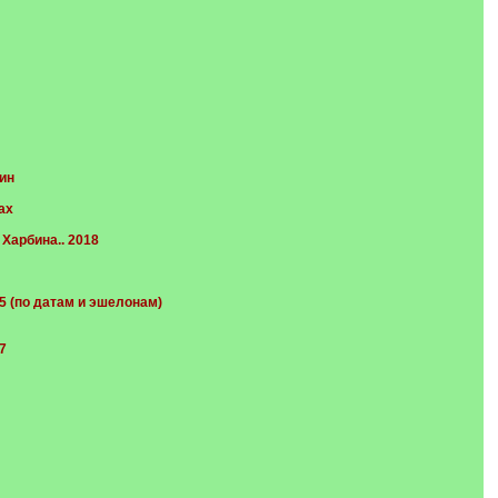
ин
ах
Харбина.. 2018
 (по датам и эшелонам)
7