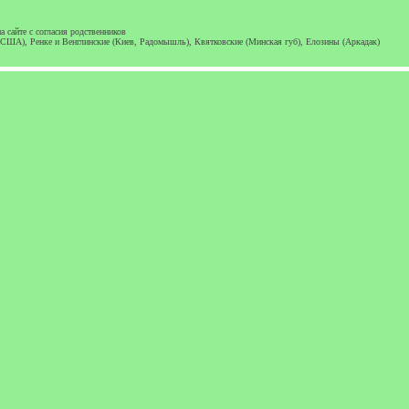
 сайте с согласия родственников
, США), Ренке и Венглинские (Киев, Радомышль), Квятковские (Минская губ), Елозины (Аркадак)