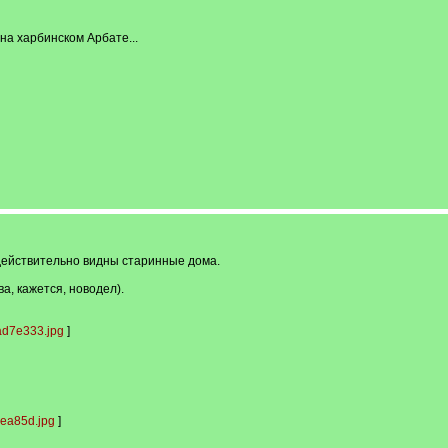
на харбинском Арбате...
 действительно видны старинные дома.
ва, кажется, новодел).
d7e333.jpg
]
ea85d.jpg
]