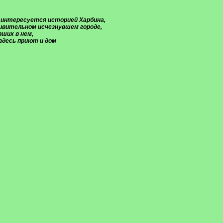
 интересуется историей Харбина,
дивительном исчезнувшем городе,
ших в нем,
здесь приют и дом
----------------------------------------------------------------------------------------------------------------