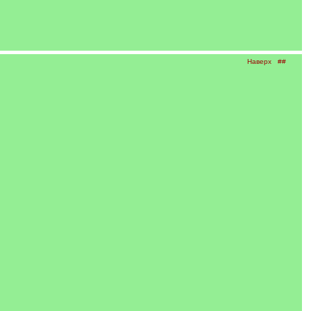
Наверх
##