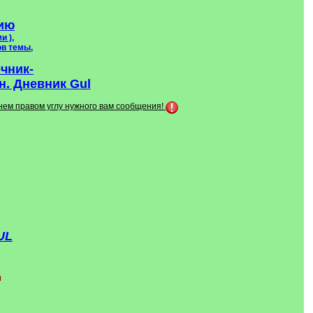
ию
и ),
ов темы,
очник-
. Дневник Gul
хнем правом углу нужного вам сообщения!
UL
м