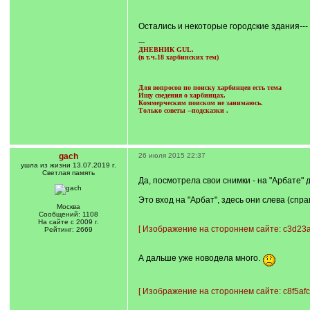
Остались и некоторые городские здания--- 
---
ДНЕВНИК GUL.
(в т.ч.18 харбинских тем)
Для вопросов по поиску харбинцев есть тема
Ищу сведения о харбинцах.
Коммерческим поиском не занимаюсь.
Только советы --подсказки
.
gach
26 июля 2015 22:37
ушла из жизни 13.07.2019 г.
Светлая память
Да, посмотрела свои снимки - на "Арбате"
Это вход на "Арбат", здесь они слева (спра
Москва
Сообщений: 1108
На сайте с 2009 г.
[
Изображение на стороннем сайте: c3d23a
Рейтинг: 2669
А дальше уже новодела много.
[
Изображение на стороннем сайте: c8f5afc