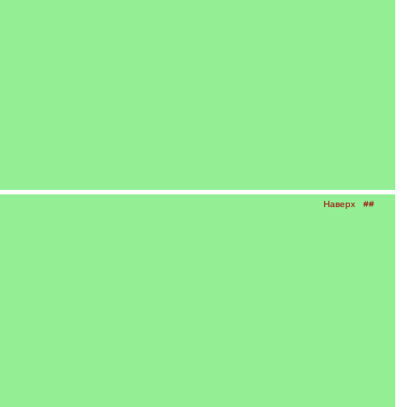
Наверх
##