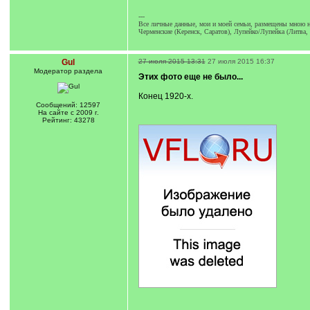
---
Все личные данные, мои и моей семьи, размещены мною на
Черменские (Керенск, Саратов), Лупейко/Лупейка (Литва
Gul
27 июля 2015 13:31
27 июля 2015 16:37
Модератор раздела
Этих фото еще не было...
Конец 1920-х.
Сообщений: 12597
На сайте с 2009 г.
Рейтинг: 43278