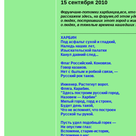
15 сентября 2010
Форумчане-потомки харбинцев,все, кто
расскажем здесь, на форуме,об этом у
о людях, построивших этот город и жив
о людях, в тяжелые времена нашедших 
--------------------------------------------------------------
ХАРБИН
Под асфальт сухой и гладкий,
Наледь наших лет,
Изыскательской палатки
Канул давний след...
Флаг Российский. Коновязи.
Говор казаков.
Нет с былым и робкой связи, —
Русский рок таков.
Инженер. Растегнут ворот.
Фляга. Карабин.
"Здесь построим русский город,
Назовем — Харбин"
Милый город, горд и строен,
Будет день такой,
Что не вспомнят, что построен
Русской ты рукой.
Пусть удел подобный горек —
Не опустим глаз:
Вспомяни, старик-историк,
Вспомяни о нас.