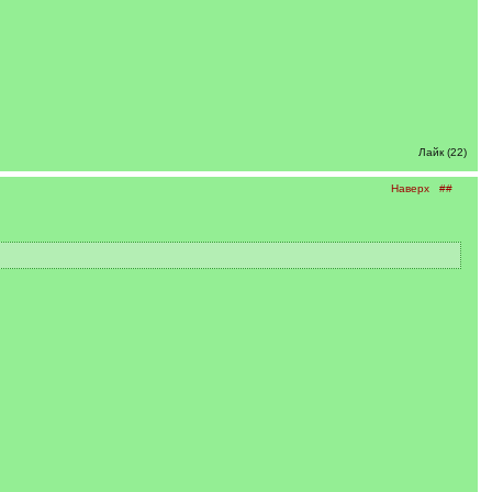
Лайк (22)
Наверх
##