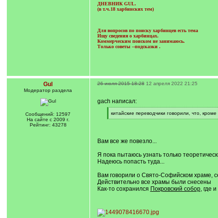
ДНЕВНИК GUL.
(в т.ч.18 харбинских тем)
Для вопросов по поиску харбинцев есть тема
Ищу сведения о харбинцах.
Коммерческим поиском не занимаюсь.
Только советы --подсказки
.
Gul
26 июля 2015 18:28
12 апреля 2022 21:25
Модератор раздела
gach написал:
[
китайские переводчики говорили, что, кроме
Сообщений: 12597
q
[
На сайте с 2009 г.
]
/
Рейтинг: 43278
q
]
Вам все же повезло...
Я пока пытаюсь узнать только теоретическ
Надеюсь попасть туда...
Вам говорили о Свято-Софийском храме, с
Действительно все храмы были снесены
Как-то сохранился
Покровский собор
, где 