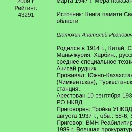
марта 1947 г. Мера наказан
2009 г.
Рейтинг:
Источник: Книга памяти С
43291
области
Шатохин Анатолий Иванови
Родился в 1914 г., Китай, 
Маньчжурия, Харбин.; русс
среднее специальное техн
Ачисай рудник..
Проживал: Южно-Казахстан
(Чимкентская), Туркестанск
станция..
Арестован 10 сентября 193
РО НКВД.
Приговорен: Тройка УНКВ
августа 1937 г., обв.: 58-6
Приговор: ВМН Реабилитир
1989 г. Военная прокурату