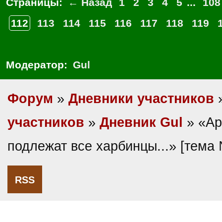
Страницы:
← Назад
1
2
3
4
5
...
108
112
113
114
115
116
117
118
119
Модератор:
Gul
Форум
»
Дневники участников
участников
»
Дневник Gul
» «Ар
подлежат все харбинцы...» [тема
RSS