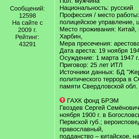
Пол: мужчина
Национальность: русский
Сообщений:
Профессия / место работы
12598
полицейское управление, 
На сайте с
Место проживания: Китай, 
2009 г.
Харбин,
Рейтинг:
Мера пресечения: арестов
43291
Дата ареста: 19 ноября 194
Осуждение: 1 марта 1947 г
Приговор: 25 лет ИТЛ
Источники данных: БД "Же
политического террора в С
памяти Свердловской обл.
ГАХК фонд БРЭМ
Гвоздев Сергей Семёнович
ноября 1900 г. в Богослов
Пермской губ.; вероиспове
православный,
подданство – китайское, н