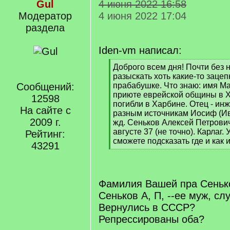
Gul
4 июня 2022 16:58
Модератор
4 июня 2022 17:04
раздела
Iden-vm написал:
[
Доброго всем дня! Почти без
q
разыскать хоть какие-то зацеп
]
Сообщений:
прабабушке. Что знаю: имя М
приюте еврейской общины в Х
12598
погибли в Харбине. Отец - ин
На сайте с
разным источникам Иосиф (Ив
2009 г.
жд. Сеньков Алексей Петрович
августе 37 (не точно). Карлаг.
Рейтинг:
сможете подсказать где и как 
43291
[
/
q
]
Фамилия Вашей пра Сеньк
Сеньков А, П, --ее муж, с
Вернулись в СССР?
Репрессированы оба?