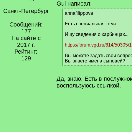
Gul написал:
Санкт-Петербург
[
annafilippova
q
]
Сообщений:
Есть специальная тема
177
Ищу сведения о харбинцах....
На сайте с
2017 г.
https://forum.vgd.ru/614/50305/
Рейтинг:
Вы можете задать свои вопрос
129
Вы знаете имена сыновей?
[
/
q
Да, знаю. Есть в послужно
]
воспользуюсь ссылкой.