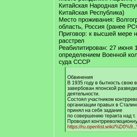
Китайская Народная Респу
Китайская Республика)
Место проживания: Волгог
область, Россия (ранее Р
Приговор: к высшей мере 
расстрел
Реабилитирован: 27 июня 
определением Военной кол
суда СССР
[
q
Обвинения
]
В 1935 году в бытность свою 
завербован японской разведк
деятельности.
Состоял участником контрре
организации правых в Сталинг
принял на себя задание
по совершению теракта над т.
Проводил контрреволюционну
https://ru.openlist.wiki/%D0%9.
[