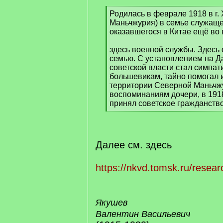
[
Родилась в феврале 1918 в г.
q
Маньчжурия) в семье служащ
]
оказавшегося в Китае ещё во
здесь военной службы. Здесь 
семью. С установлением на Д
советской власти стал симпат
большевикам, тайно помогал 
территории Северной Маньчжу
воспоминаниям дочери, в 1918
принял советское гражданство
[
/
q
]
Далее см. здесь
https://nkvd.tomsk.ru/resear
Якушев
Валентин Васильевич