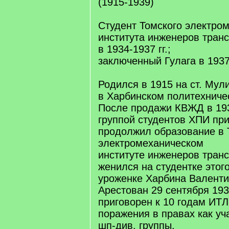
(1915-1939)
Студент Томского электро
института инженеров тран
в 1934-1937 гг.;
заключенный Гулага в 1937
Родился в 1915 на ст. Мули
в Харбинском политехниче
После продажи КВЖД в 193
группой студентов ХПИ при
продолжил образование в
электромеханическом
институте инженеров транс
женился на студентке этого
уроженке Харбина Валенти
Арестован 29 сентября 193
приговорен к 10 годам ИТЛ
поражения в правах как уч
шп-див. группы.