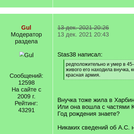
Gul
13 дек. 2021 20:26
Модератор
13 дек. 2021 20:43
раздела
Stas38 написал:
[
редположительно и умер в 45-
q
живого его находила внучка, к
]
Сообщений:
красная армия.
[
12598
/
На сайте с
q
2009 г.
]
Внучка тоже жила в Харби
Рейтинг:
Или она вошла с частями 
43291
Год рождения знаете?
Никаких сведений об А.С. 