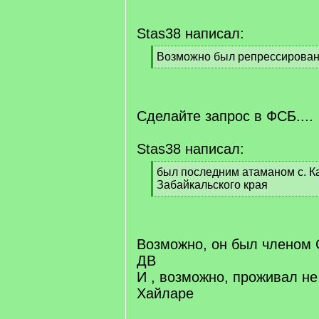
Stas38 написал:
[
Возможно был репрессирова
q
[
]
/
q
]
Сделайте запрос в ФСБ....
Stas38 написал:
[
был последним атаманом с. К
q
Забайкальского края
]
[
/
q
]
Возможно, он был членом 
ДВ
И , возможно, проживал не
Хайларе