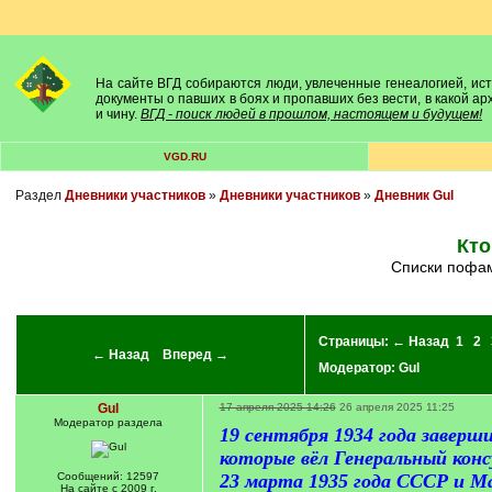
На сайте ВГД собираются люди, увлеченные генеалогией, исто
документы о павших в боях и пропавших без вести, в какой а
и чину.
ВГД - поиск людей в прошлом, настоящем и будущем!
VGD.RU
Раздел
Дневники участников
»
Дневники участников
»
Дневник Gul
Кто
Списки поф
Страницы:
← Назад
1
2
← Назад
Вперед →
Модератор:
Gul
Gul
17 апреля 2025 14:26
26 апреля 2025 11:25
Модератор раздела
19 сентября 1934 года завер
которые вёл Генеральный конс
Сообщений: 12597
23 марта 1935 года СССР и М
На сайте с 2009 г.