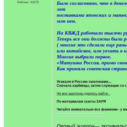
Было согласовано, что в ден
Рейтинг: 43275
лет
поставками японских и маньч
млн иен.
На КВЖД работали тысячи рус
Теперь все они должны были р
( многие это сделали еще раньш
или китайское, или уехать в и
Многие выбрали первое.
«Матушка Россия, прими свои
Как приняла советская страна
Уезжали в Россию эшелонами....
Сначала харбинцы, затем служащие со 
Не все эшелоны удалось найти...
По материалам газеты ЗАРЯ
Читайте внимательно все фамилии-- у м
Первый эшелон--- эксначаль