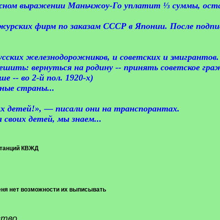
ежном выражении Маньчжоу-Го уплатит ⅓ суммы, ост
журских фирм по заказам СССР в Японии. После подпис
ских железнодорожников, и советских и эмигрантов.
ешить: вернуться на родину -- принять советское гр
е -- во 2-й пол. 1920-х)
ные страны...
х детей!», — писали они на транспорантах.
 своих детей, мы знаем...
станций КВЖД
еня нет возможности их выписывать
ство