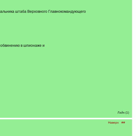
чальника штаба Верховного Главнокомандующего
о обвинению в шпионаже и
Лайк (1)
Наверх
##