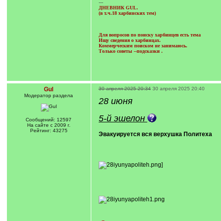
---
ДНЕВНИК GUL.
(в т.ч.18 харбинских тем)
Для вопросов по поиску харбинцев есть тема
Ищу сведения о харбинцах.
Коммерческим поиском не занимаюсь.
Только советы --подсказки
.
Gul
30 апреля 2025 20:34
30 апреля 2025 20:40
Модератор раздела
28 июня
5-й эшелон
Сообщений: 12597
На сайте с 2009 г.
Рейтинг: 43275
Эвакуируется вся верхушка Политеха
]