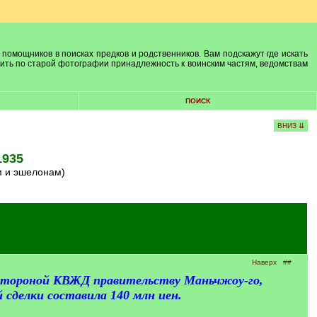
 помощников в поисках предков и родственников. Вам подскажут где искать
лить по старой фотографии принадлежность к воинским частям, ведомствам
ПОИСК
ВНИЗ ⇊
1935
м и эшелонам)
Наверх
##
й стороной КВЖД правительству Маньчжоу-го,
 сделки составила 140 млн иен.