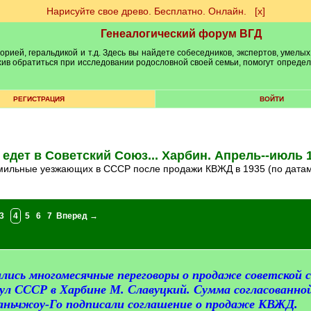
Нарисуйте свое древо. Бесплатно. Онлайн.
[х]
Генеалогический форум ВГД
рией, геральдикой и т.д. Здесь вы найдете собеседников, экспертов, умелых
рхив обратиться при исследовании родословной своей семьи, помогут опреде
РЕГИСТРАЦИЯ
ВОЙТИ
 едет в Советский Союз... Харбин. Апрель--июль 
амильные уезжающих в СССР после продажи КВЖД в 1935 (по дата
3
4
5
6
7
Вперед →
шились многомесячные переговоры о продаже советско
ул СССР в Харбине М. Славуцкий. Сумма согласованной
аньчжоу-Го подписали соглашение о продаже КВЖД.