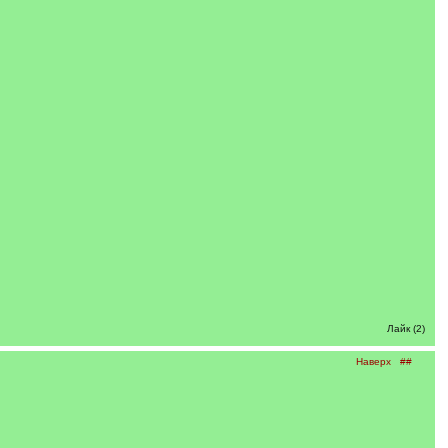
Лайк (2)
Наверх
##