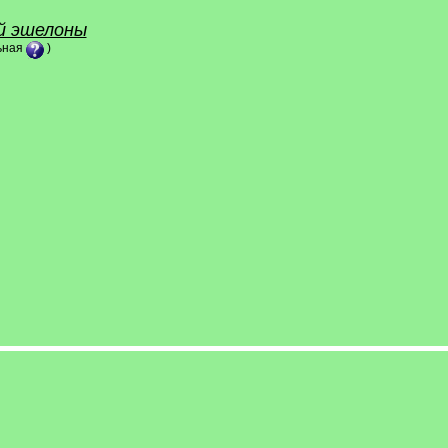
-й эшелоны
льная
)