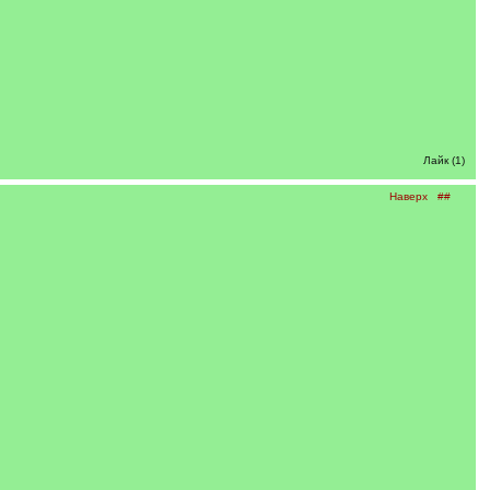
Лайк (1)
Наверх
##