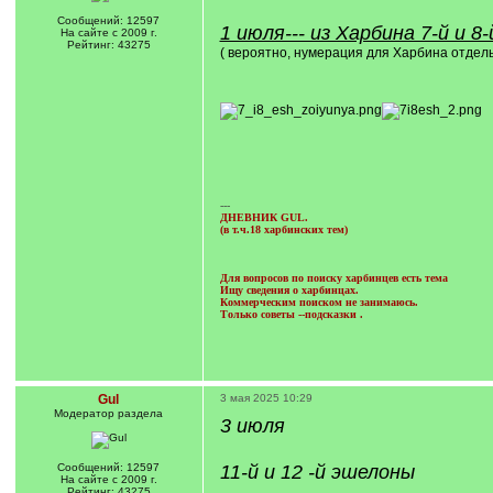
Сообщений: 12597
1 июля--- из Харбина 7-й и 8
На сайте с 2009 г.
Рейтинг: 43275
( вероятно, нумерация для Харбина отде
---
ДНЕВНИК GUL.
(в т.ч.18 харбинских тем)
Для вопросов по поиску харбинцев есть тема
Ищу сведения о харбинцах.
Коммерческим поиском не занимаюсь.
Только советы --подсказки
.
Gul
3 мая 2025 10:29
Модератор раздела
3 июля
Сообщений: 12597
11-й и 12 -й эшелоны
На сайте с 2009 г.
Рейтинг: 43275