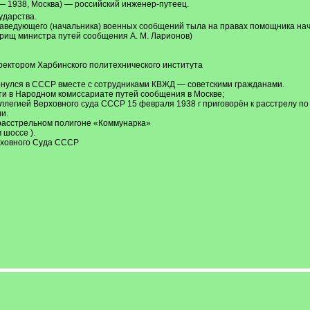
— 1938, Москва) — российский инженер-путеец.
ударства.
заведующего (начальника) военных сообщений тыла на правах помощника на
арищ министра путей сообщения А. М. Ларионов)
ектором Харбинского политехнического института
рнулся в СССР вместе с сотрудниками КВЖД — советскими гражданами.
и в Народном комиссариате путей сообщения в Москве;
оллегией Верховного суда СССР 15 февраля 1938 г приговорён к расстрелу п
и.
 расстрельном полигоне «Коммунарка»
 шоссе ).
рховного Суда СССР