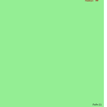
Наверх
##
Лайк (1)