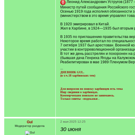
Леонид Александрович Устругов (1877 
Министр путей сообщения Российского гос
Осенью 1919 года исполнял обязанности 
(министерством в это время управлял тов
В 1920 эмигрировал в Китай.
Жил в Харбине, в 1924—1935 был вторым р
В 1935 по приглашению правительства ве
Некоторое время работал по специальност
7 октября 1937 был арестован. Военной к
участии в контрреволюционной организаци
В тот же день расстрелян и похоронен на
(бывшая дача Генриха Ягоды на Калужском
Реабилитирован в мае 1989 Пленумом Ве
---
ДНЕВНИК GUL.
(в т.ч.18 харбинских тем)
Для вопросов по поиску харбинцев есть тема
Ищу сведения о харбинцах.
Коммерческим поиском не занимаюсь.
Только советы --подсказки
.
Gul
2 мая 2025 12:25
Модератор раздела
30 июня