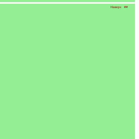
Наверх
##