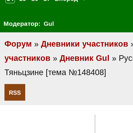
Модератор:
Gul
Форум
»
Дневники участников
участников
»
Дневник Gul
» Рус
Тяньцзине [тема №148408]
RSS