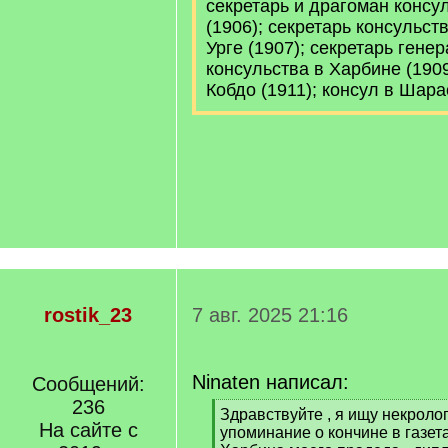
секретарь и драгоман консу
(1906); секретарь консульст
Урге (1907); секретарь гене
консульства в Харбине (1909
Кобдо (1911); консул в Шара
rostik_23
7 авг. 2025 21:16
Ninaten написал:
Сообщений:
236
[
Здравствуйте , я ищу некроло
На сайте с
q
упоминание о кончине в газета