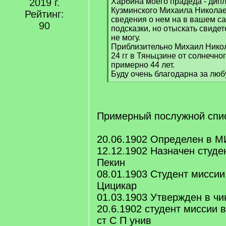
]
2019 г.
Харбина моего прадеда - дип
Кузминского Михаила Николае
Рейтинг:
сведения о нем на в вашем са
90
подсказки, но отыскать свидет
не могу.
Приблизительно Михаил Никол
24 гг в Тяньцзине от солнечно
примерно 44 лет.
Буду очень благодарна за лю
[
/
q
]
Примерный послужной спис
20.06.1902 Определен в М
12.12.1902 Назначен студе
Пекин
08.01.1903 Студент миссии
Цицикар
01.03.1903 Утвержден в чин
20.6.1902 студент миссии 
ст С П унив