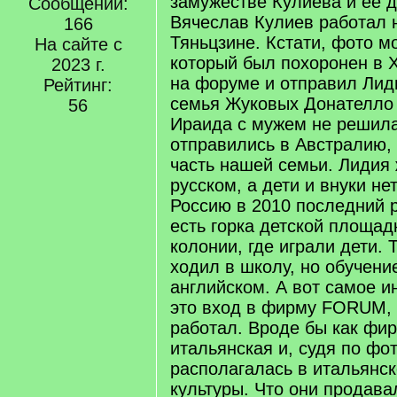
замужестве Кулиева и ее д
Сообщений:
Вячеслав Кулиев работал 
166
Тяньцзине. Кстати, фото м
На сайте с
который был похоронен в 
2023 г.
на форуме и отправил Лид
Рейтинг:
семья Жуковых Донателло 
56
Ираида с мужем не решила
отправились в Австралию, 
часть нашей семьи. Лидия 
русском, а дети и внуки не
Россию в 2010 последний р
есть горка детской площад
колонии, где играли дети.
ходил в школу, но обучени
английском. А вот самое и
это вход в фирму FORUM, 
работал. Вроде бы как фи
итальянская и, судя по фот
располагалась в итальянс
культуры. Что они продава