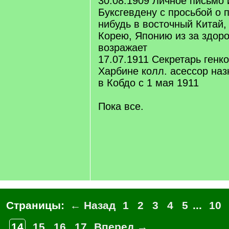
30.08.1909 Личное письмо 
Буксгевдену с просьбой о 
нибудь в восточный Китай
Корею, Японию из за здор
возражает
17.07.1911 Секретарь генк
Харбине колл. асессор наз
в Кобдо с 1 мая 1911
Пока все.
Страницы:
← Назад
1
2
3
4
5
...
10
14
15
16
17
Вперед →