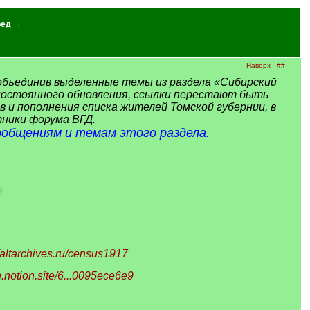
ред →
Наверх
##
объединив выделенные темы из раздела «Сибирский
т постоянного обновления, ссылки перестают быть
и пополнения списка жителей Томской губернии, в
ники форума ВГД.
ообщениям и темам этого раздела.
//altarchives.ru/census1917
en.notion.site/6...0095ece6e9