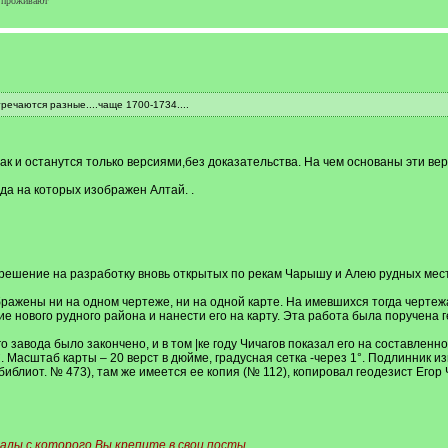
проживают
речаются разные....чаще 1700-1734....
ак и останутся только версиями,без доказательства. На чем основаны эти ве
да на которых изображен Алтай. .
решение на разработку вновь открытых по рекам Чарышу и Алею руд­ных мест
ражены ни на одном чертеже, ни на одной карте. На имевшихся тогда чер­тежа
но­вого рудного района и нанести его на карту. Эта работа была поручена г
 завода было закончено, и в том |ке году Чичагов показал его на состав­ленно
Масштаб карты – 20 верст в дюйме, градусная сетка -через 1°. Подлинник изг
блиот. № 473), там же имеется ее ко­пия (№ 112), копировал геодезист Егор 
алы с которого Вы крепите в свои посты.