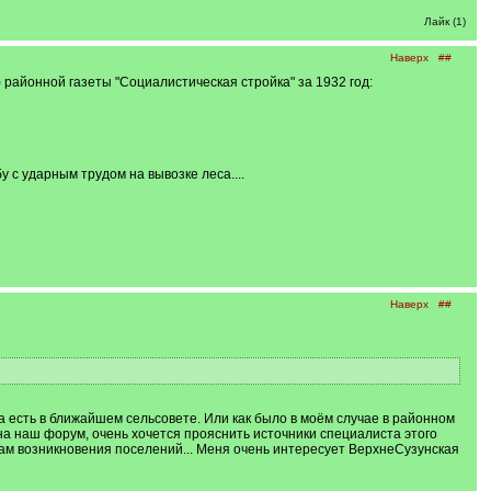
Лайк (1)
Наверх
##
) районной газеты "Социалистическая стройка" за 1932 год:
с ударным трудом на вывозке леса....
Наверх
##
 есть в ближайшем сельсовете. Или как было в моём случае в районном
у на наш форум, очень хочется прояснить источники специалиста этого
там возникновения поселений... Меня очень интересует ВерхнеСузунская