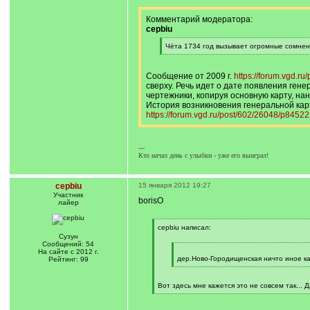
Комментарий модератора:
cepbiu
[
Чёта 1734 год вызывает огромные сомнени
q
[
]
/
q
Сообщение от 2009 г.
https://forum.vgd.
]
сверху. Речь идет о дате появления генер
чертежники, копируя основную карту, н
История возникновения генеральной ка
https://forum.vgd.ru/post/602/26048/p845
---
Кто начал день с улыбки - уже его выиграл!
cepbiu
15 января 2012 19:27
Участник
borisO
лайер
[
cepbiu написал:
q
Сузун
]
Сообщений: 54
[
На сайте с 2012 г.
q
дер.Ново-Городищенская ничто иное ка
Рейтинг: 99
]
[
/
q
Вот здесь мне кажется это не совсем так... 
]
[
/
q