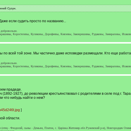
хний Сузун.
 Даже если судить просто по названию...
 добровольно.
рашины, Коростелевы, Куликовы, Дорофеевы, Князевы, Заковряшины, Рудаковы, Замираловы, Исако
ы по всей той зоне. Мы частично даже исповедки размещали. Кто еще работал
 добровольно.
рашины, Коростелевы, Куликовы, Дорофеевы, Князевы, Заковряшины, Рудаковы, Замираловы, Исако
оем прадеде.
(1892-1927), до революции крестьянствовал с родителями в селе под г. Тара 
и что нибудь найти о нем?
45d246t.jpg
]
кой области.
 (отец - Феодосий, сыны - Демьян, Платон, с. Царiвка Житомир.обл.Руженский р-н), Новгородцев Олимп