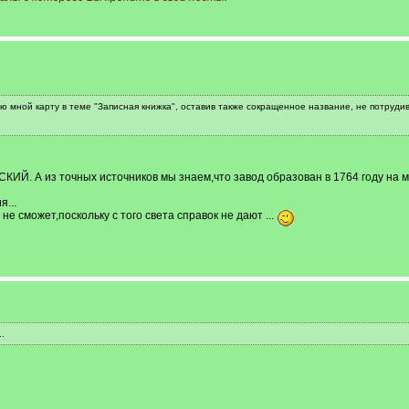
ю мной карту в теме "Записная книжка", оставив также сокращенное название, не потруди
ИЙ. А из точных источников мы знаем,что завод образован в 1764 году на м
...
е сможет,поскольку с того света справок не дают ...
.