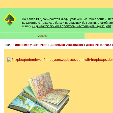
На сайте ВГД собираются люди, увлеченные генеалогией, исто
документы о павших в боях и пропавших без вести, в какой а
и чину.
ВГД - поиск людей в прошлом, настоящем и будущем!
VGD.RU
Раздел
Дневники участников
»
Дневники участников
»
Дневник Tasha56