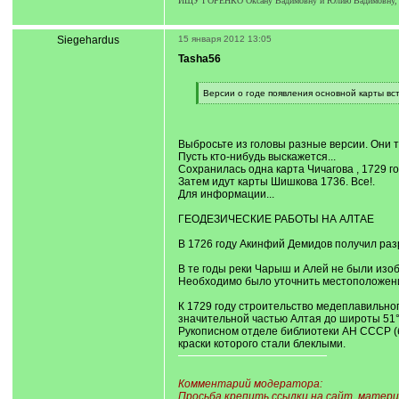
ИЩУ ГОРЕНКО Оксану Вадимовну и Юлию Вадимовну, 
Siegehardus
15 января 2012 13:05
Tasha56
[
Версии о годе появления основной карты вст
q
[
]
/
q
]
Выбросьте из головы разные версии. Они т
Пусть кто-нибудь выскажется...
Сохранилась одна карта Чичагова , 1729 го
Затем идут карты Шишкова 1736. Все!.
Для информации...
ГЕОДЕЗИЧЕСКИЕ РАБОТЫ НА АЛТАЕ
В 1726 году Акинфий Демидов получил раз
В те годы реки Чарыш и Алей не были изоб
Необходимо было уточнить местоположение 
К 1729 году строительство медеплавильного
значительной частью Алтая до широты 51°. 
Рукописном отделе биб­лиотеки АН СССР (би
краски которого стали блеклыми.
Комментарий модератора:
Просьба крепить ссылки на сайт, матери