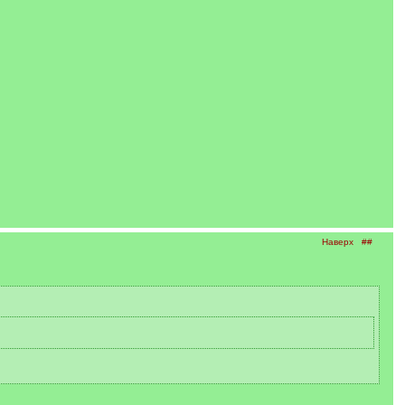
Наверх
##