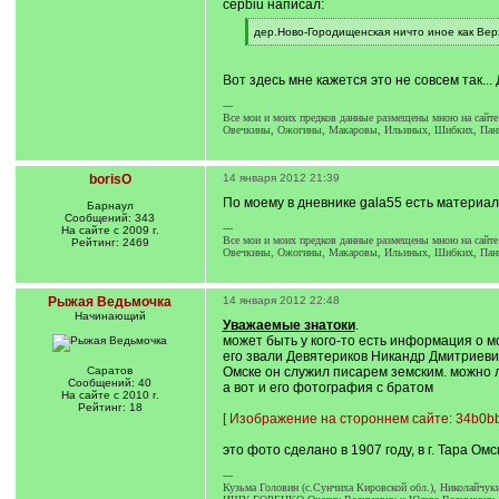
cepbiu написал:
[
дер.Ново-Городищенская ничто иное как Вер
q
[
]
/
q
Вот здесь мне кажется это не совсем так...
]
---
Все мои и моих предков данные размещены мною на сайте
Овечкины, Ожогины, Макаровы, Ильиных, Шибких, Панк
borisO
14 января 2012 21:39
По моему в дневнике gala55 есть материал
Барнаул
Сообщений: 343
---
На сайте с 2009 г.
Все мои и моих предков данные размещены мною на сайте
Рейтинг: 2469
Овечкины, Ожогины, Макаровы, Ильиных, Шибких, Панк
Рыжая Ведьмочка
14 января 2012 22:48
Начинающий
Уважаемые знатоки
.
может быть у кого-то есть информация о м
его звали Девятериков Никандр Дмитриевич 
Саратов
Омске он служил писарем земским. можно л
Сообщений: 40
а вот и его фотография с братом
На сайте с 2010 г.
Рейтинг: 18
[
Изображение на стороннем сайте: 34b0bb
это фото сделано в 1907 году, в г. Тара Омс
---
Кузьма Головин (с.Сунчиха Кировской обл.), Николайчуки