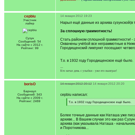
cepbiu
14 января 2012 19:23
Участник
Нарыл ещё данные из архива сузунской(в то
лайер
За сплошную граммотность!
Сузун
Стать районом сплошной граммотности! - э
Сообщений: 54
Охвачены учёбой все неграммотные в Ниж
На сайте с 2012 г.
Городищенский ликпункт посещают четвего 
Рейтинг: 99
Т.о. в 1932 году Городищенское ещё было.
---
Кто начал день с улыбки - уже его выиграл!
borisO
14 января 2012 20:12
14 января 2012 20:20
Барнаул
cepbiu написал:
Сообщений: 343
На сайте с 2009 г.
Рейтинг: 2469
[
Т.о. в 1932 году Городищенское ещё было.
q
[
]
/
q
Более точные данные как Наташа уже писа
]
архиве... В Вашем случае это как раз Сузу
архива (как указывала Наташа - начальни
и Поротникова...