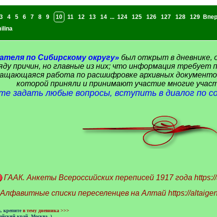
3
4
5
6
7
8
9
10
11
12
13
14
...
124
125
126
127
128
129
Впе
ilina
ателя по Сибирскому округу»
был открыт в дневнике, 
ряду причин, но главные из них; что информация требуе
ащающаяся работа по расшифровке архивных документов 
которой приняли и принимают участие многие участ
те задать любые вопросы, вступить в диалог по с
ГААК. Анкеты Всероссийских переписей 1917 года
https:
Алфавитные списки переселенцев на Алтай
https://altaig
а, крепите
в тему дневника >>>
айский край, Москва..)