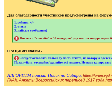
Для благодарности участников предусмотрены на форуме
[
1. рейтинг +/-
q
2. отзыв
]
3. лайк (за сообщение)
Посты со "спасибо" и "благодарю" удаляются модератором бе
[
/
q
]
ПРИ ЦИТИРОВАНИИ -
[
Следует оставлять только ту часть текста, на которую дается 
q
Пожалуйста, отсекайте/удаляйте всё лишнее. Не надо копировать 
]
[
/
q
АЛГОРИТМ поиска. Поиск по Сибири.
]
https://forum.vgd.
ГААК. Анкеты Всероссийских переписей 1917 года
htt