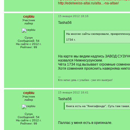
http://edelweiss-altai.ru/alta...-na-altae/
cepbiu
15 января 2012 18:16
Участник
Tasha56
лайер
[
На многие сайты скопировали, прикрепленну
q
Сузун
1734 г.
]
Сообщений: 54
[
На сайте с 2012 г.
/
Рейтинг: 99
q
]
На карте мы видим надпись ЗАВОД СУЗУНСК
назвался Нижнесузунским.
Чёта 1734 год вызывает огромные сомнения
Хотя сомнения прояснить наверняка никто н
---
Кто начал день с улыбки - уже его выиграл!
cepbiu
15 января 2012 18:41
Участник
Tasha56
лайер
[
Книга есть на "Книгафонде". Суть там такая..
q
[
]
/
Сузун
q
Сообщений: 54
]
На сайте с 2012 г.
Паллас у меня есть в оригинале.
Рейтинг: 99