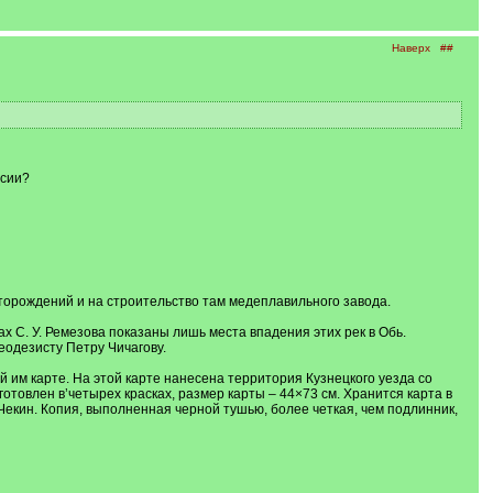
Наверх
##
рсии?
орождений и на строительство там медеплавильно­го завода.
х С. У. Ремезова показаны лишь места впадения этих рек в Обь.
еодезисту Петру Чичагову.
й им карте. На этой карте нанесена территория Куз­нецкого уезда со
отовлен в’четырех красках, размер карты – 44×73 см. Хранится карта в
Чекин. Копия, вы­полненная черной тушью, более четкая, чем подлинник,