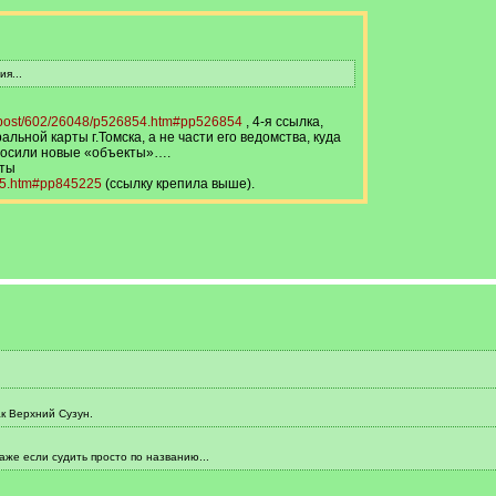
я...
ru/post/602/26048/p526854.htm#pp526854
, 4-я ссылка,
альной карты г.Томска, а не части его ведомства, куда
аносили новые «объекты»….
рты
225.htm#pp845225
(ссылку крепила выше).
к Верхний Сузун.
Даже если судить просто по названию...