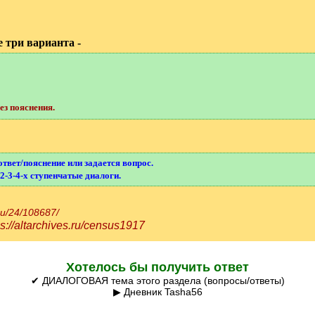
 три варианта -
з пояснения.
ответ/пояснение или задается вопрос.
2-3-4-х ступенчатые диалоги.
ru/24/108687/
ps://altarchives.ru/census1917
Хотелось бы получить ответ
✔ ДИАЛОГОВАЯ тема этого раздела (вопросы/ответы)
▶ Дневник Tasha56