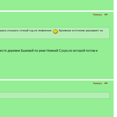
Наверх
##
вшись отыскать точный год ее появления.
Архивные источники указывают на
есте деревни Быковой по реке Нижний Сузун,по которой потом и
Наверх
##