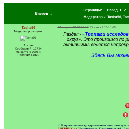
Страницы:
← Назад
1
2
Вперед →
Модераторы:
Tasha56
,
Tom
Tasha56
27 августа 2010 23:17
25 июня 2024 8:40
Модератор раздела
Раздел -
«Тропами исследов
округ». Это произошло по 
активными, ведется непрекр
Россия
Сообщений: 12734
На сайте с 2008 г.
Здесь Вы може
Рейтинг: 41823
---
✅
Вопросы по поиску, адресованные мне, пожалуйст
ДНЕВНИК >>
(Черниговская, Костромская губ., Алт