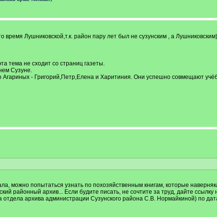
 время Лушниковской,т.к. район пару лет был не сузунским , а Лушниковским
та тема не сходит со страниц газеты.
нем Сузуне.
Агариных - Григорий,Петр,Елена и Харитиния. Они успешно совмещают учёбу 
ла, можно попытаться узнать по похозяйственным книгам, которые наверняка
нский районный архив... Если будите писать, не сочтите за труд, дайте ссылк
ка отдела архива администрации Сузунского района С.В. Нормайкиной) по да