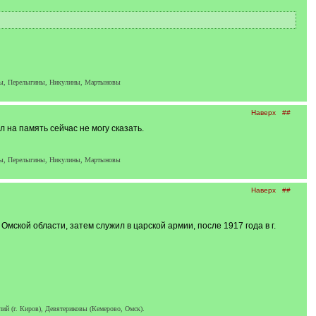
вы, Перелыгины, Никулины, Мартыновы
Наверх
##
 на память сейчас не могу сказать.
вы, Перелыгины, Никулины, Мартыновы
Наверх
##
Омской области, затем служил в царской армии, после 1917 года в г.
ий (г. Киров), Девятериковы (Кемерово, Омск).