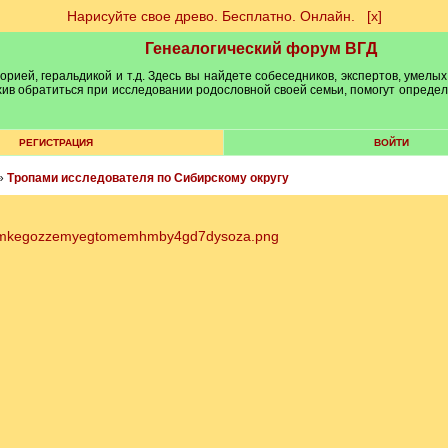
Нарисуйте свое древо. Бесплатно. Онлайн.
[х]
Генеалогический форум ВГД
рией, геральдикой и т.д. Здесь вы найдете собеседников, экспертов, умелых
рхив обратиться при исследовании родословной своей семьи, помогут опреде
РЕГИСТРАЦИЯ
ВОЙТИ
»
Тропами исследователя по Сибирскому округу