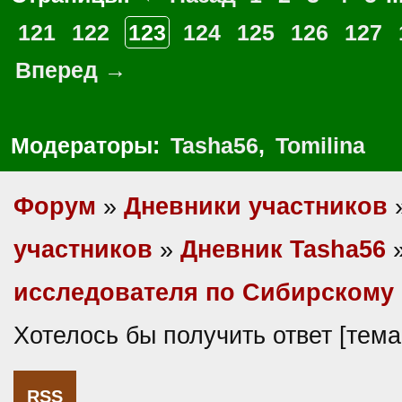
121
122
123
124
125
126
127
Вперед →
Модераторы:
Tasha56
,
Tomilina
Форум
»
Дневники участников
участников
»
Дневник Tasha56
исследователя по Сибирскому 
Хотелось бы получить ответ [тем
RSS