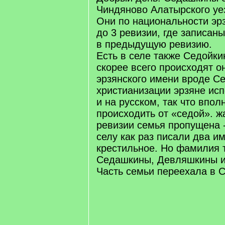
Чиндяново Алатырского уе
Они по национальности эр
до 3 ревизии, где записан
в предыдущую ревизию.
Есть в селе также Седойк
скорее всего происходят он
эрзянского имени вроде Се
христианизации эрзяне ис
и на русском, так что впол
происходить от «седой». ж
ревизии семья пропущена 
селу как раз писали два им
крестильное. Но фамилия т
Седашкины, Девляшкины и 
Часть семьи переехала в С