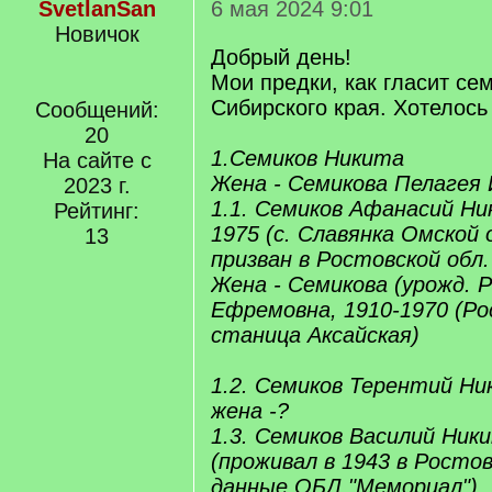
SvetlanSan
6 мая 2024 9:01
Новичок
Добрый день!
Мои предки, как гласит се
Сибирского края. Хотелось
Сообщений:
20
1.Семиков Никита
На сайте с
Жена - Семикова Пелагея 
2023 г.
1.1. Семиков Афанасий Ни
Рейтинг:
1975 (с. Славянка Омской 
13
призван в Ростовской обл
Жена - Семикова (урожд. Р
Ефремовна, 1910-1970 (Ро
станица Аксайская)
1.2. Семиков Терентий Ни
жена -?
1.3. Семиков Василий Ники
(проживал в 1943 в Ростов
данные ОБД "Мемориал")