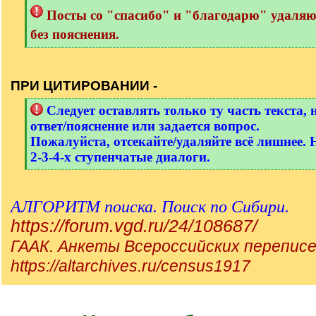
Посты со "спасибо" и "благодарю" удаля
без пояснения.
[
/
q
ПРИ ЦИТИРОВАНИИ -
]
[
Следует оставлять только ту часть текста, 
q
ответ/пояснение или задается вопрос.
]
Пожалуйста, отсекайте/удаляйте всё лишнее. 
2-3-4-х ступенчатые диалоги.
[
/
q
АЛГОРИТМ поиска. Поиск по Сибири.
]
https://forum.vgd.ru/24/108687/
ГААК. Анкеты Всероссийских переписе
https://altarchives.ru/census1917