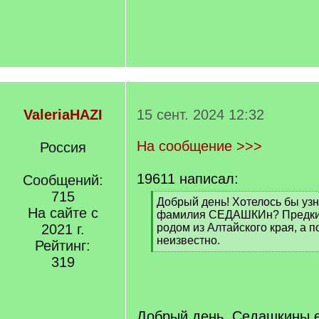
ValeriaHAZI
15 сент. 2024 12:32
На сообщение >>>
Россия
19611 написал:
Сообщений:
715
[
Добрый день! Хотелось бы узн
На сайте с
q
фамилия СЕДАШКИн? Предки 
]
2021 г.
родом из Алтайского края, а п
неизвестно.
Рейтинг:
[
319
/
q
]
Добрый день. Седашкины е