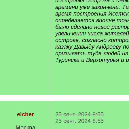
постройка острога и церк
времени уже закончена. Т
время построения Исетск
определяется вполне точно
было сделано новое распо
увеличении числа жителе
остроге, согласно котор
казаку Давыду Андрееву п
призывать туда людей из
Туринска и Верхотурья и и
elcher
25 сент. 2024 8:55
25 сент. 2024 8:55
Москва