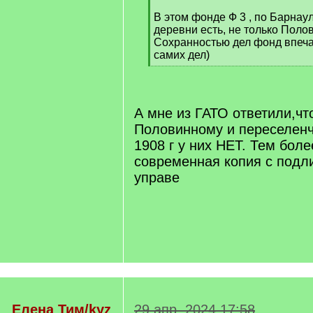
]
В этом фонде Ф 3 , по Барнау
деревни есть, не только Поло
Сохранностью дел фонд впечат
самих дел)
[
/
q
]
А мне из ГАТО ответили,чт
Половинному и переселенч
1908 г у них НЕТ. Тем боле
современная копия с подл
управе
Елена Тим/kyz
29 апр. 2024 17:58