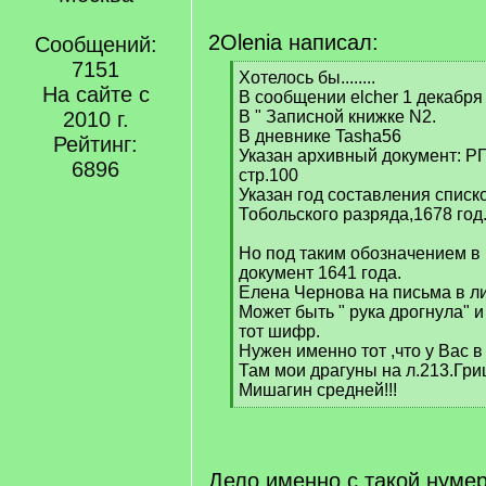
2Olenia написал:
Сообщений:
7151
[
Хотелось бы........
На сайте с
q
В сообщении elcher 1 декабря 
]
2010 г.
В " Записной книжке N2.
В дневнике Tasha56
Рейтинг:
Указан архивный документ: РГ
6896
стр.100
Указан год составления списк
Тобольского разряда,1678 год
Но под таким обозначением в 
документ 1641 года.
Елена Чернова на письма в ли
Может быть " рука дрогнула" 
тот шифр.
Нужен именно тот ,что у Вас в
Там мои драгуны на л.213.Гр
Мишагин средней!!!
[
/
q
]
Дело именно с такой нумер