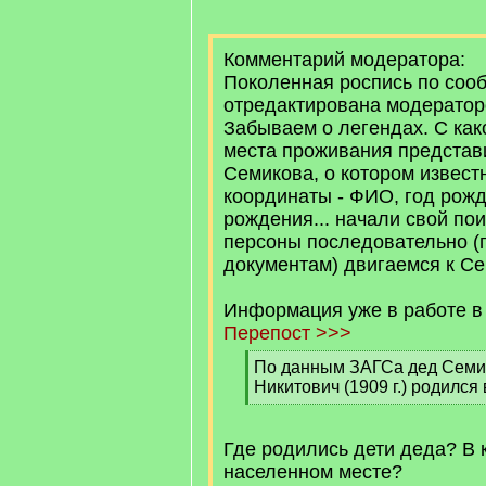
Комментарий модератора:
Поколенная роспись по со
отредактирована модератор
Забываем о легендах. С как
места проживания представ
Семикова, о котором извест
координаты - ФИО, год рожд
рождения... начали свой пои
персоны последовательно (
документам) двигаемся к Се
Информация уже в работе в
Перепост >>>
[
По данным ЗАГСа дед Семи
q
Никитович (1909 г.) родился
]
[
/
q
Где родились дети деда? В к
]
населенном месте?