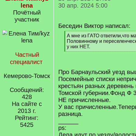
lena
30 апр. 2024 5:00
Почётный
участник
Беседин Виктор написал:
[
А мне из ГАТО ответили,что м
q
Половинному и переселенческ
]
у них НЕТ.
[
Частный
/
специалист
q
]
Про Барнаульский уезд вы
Кемерово-Томск
Посемейные списки непри
крестьян разных деревень 
Сообщений:
Томской губернии.Фонд Ф 
428
НЕ причисленные.
На сайте с
У вас причисленные.Теперь
2013 г.
разница.
Рейтинг:
______
5425
ps:
Дела идут по уезду/волост