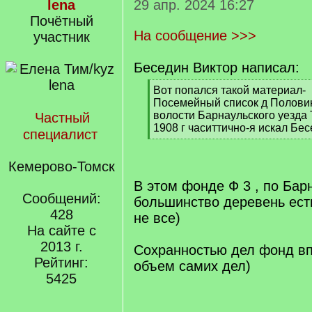
lena
29 апр. 2024 16:27
Почётный
На сообщение >>>
участник
Беседин Виктор написал:
[
Вот попался такой материал-
q
Посемейный список д Полови
]
волости Барнаульского уезда 
Частный
1908 г часиттично-я искал Бе
специалист
[
/
Кемерово-Томск
q
]
В этом фонде Ф 3 , по Бар
Сообщений:
большинство деревень ест
428
не все)
На сайте с
2013 г.
Сохранностью дел фонд впе
Рейтинг:
объем самих дел)
5425