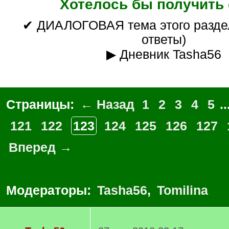
Хотелось бы получить 
✔ ДИАЛОГОВАЯ тема этого раздела (вопросы/
ответы)
▶ Дневник Tasha56
Страницы:
← Назад
1
2
3
4
5
..
121
122
123
124
125
126
127
Вперед →
Модераторы:
Tasha56
,
Tomilina