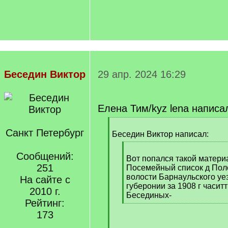
Беседин Виктор
29 апр. 2024 16:29
Елена Тим/kyz lena написа
[
Санкт Петербург
q
Беседин Виктор написал:
]
[
Сообщений:
q
Вот попался такой матери
251
]
Посемейный список д Пол
волости Барнаульского уе
На сайте с
губеронии за 1908 г часит
2010 г.
Бесединых-
Рейтинг:
[
173
/
q