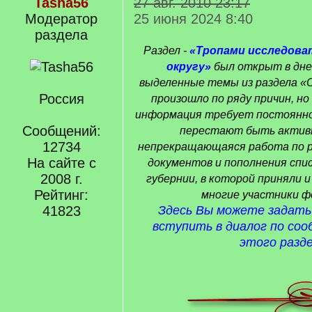
Tasha56
27 авг. 2010 23:17
Модератор
25 июня 2024 8:40
раздела
Раздел -
«Тропами исследова
округу»
был открыт в дне
выделенные темы из раздела «С
Россия
произошло по ряду причин, но
информация требует постоянног
Сообщений:
перестают быть актив
12734
непрекращающаяся работа по 
На сайте с
документов и пополнения спи
2008 г.
губернии, в которой приняли 
Рейтинг:
многие участники ф
41823
Здесь Вы можете задать
вступить в диалог по со
этого разде