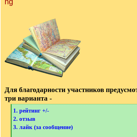
Для благодарности участников предусм
три варианта -
[
1. рейтинг +/-
q
2. отзыв
]
3. лайк (за сообщение)