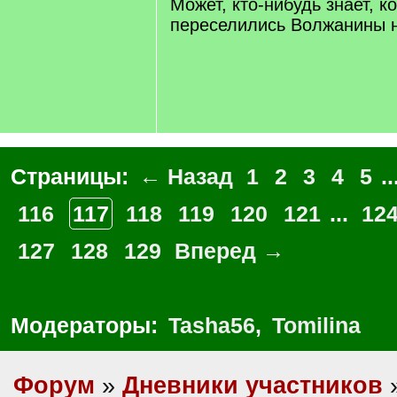
Может, кто-нибудь знает, ко
переселились Волжанины 
Страницы:
← Назад
1
2
3
4
5
..
116
117
118
119
120
121
...
12
127
128
129
Вперед →
Модераторы:
Tasha56
,
Tomilina
Форум
»
Дневники участников