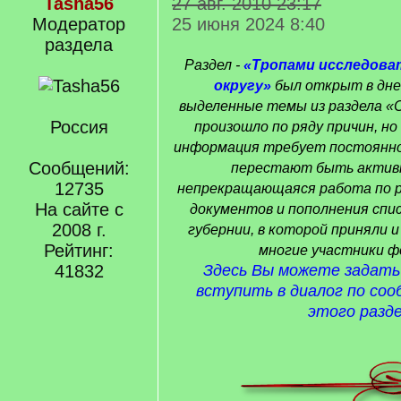
Tasha56
27 авг. 2010 23:17
Модератор
25 июня 2024 8:40
раздела
Раздел -
«Тропами исследова
округу»
был открыт в дне
выделенные темы из раздела «С
Россия
произошло по ряду причин, но
информация требует постоянног
Сообщений:
перестают быть актив
12735
непрекращающаяся работа по 
На сайте с
документов и пополнения спи
2008 г.
губернии, в которой приняли 
Рейтинг:
многие участники ф
41832
Здесь Вы можете задать
вступить в диалог по со
этого разде