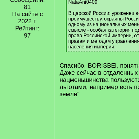
[
NataAni0409
81
q
]
На сайте с
В царской России: уроженец в
преимуществу, окраины Росси
2022 г.
одному из национальных мень
Рейтинг:
смысле - особая категория по
97
права Российской империи, о
правам и методам управления
населения империи.
[
/
q
Спасибо, BORISBEl, понятн
]
Даже сейчас в отдаленных
нацменьшинства пользуют
льготами, например есть п
земли"