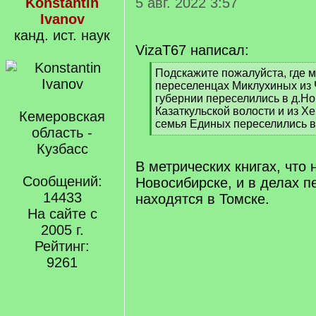
Konstantin
5 авг. 2022 3:57
Ivanov
канд. ист. наук
VizaT67 написал:
[
Подскажите пожалуйста, где м
q
переселенцах Миклухиных из 
]
губернии переселились в д.Н
Казаткульской волости и из Х
Кемеровская
семья Единых переселились в
область -
[
Кузбасс
/
q
В метрических книгах, что 
]
Сообщений:
Новосибирске, и в делах п
14433
находятся в Томске.
На сайте с
2005 г.
Рейтинг:
9261