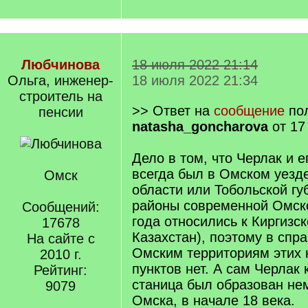
Любчинова
18 июля 2022 21:14
Ольга, инженер-
18 июля 2022 21:34
строитель на
>> Ответ на
сообщение
пол
пенсии
natasha_goncharova
от 17
Дело в том, что Черлак и е
всегда был в Омском уезд
Омск
области или Тобольской г
районы современной Омско
Сообщений:
года относились к Киргизс
17678
Казахстан), поэтому в спр
На сайте с
Омским территориям этих
2010 г.
пунктов нет. А сам Черлак 
Рейтинг:
станица был образован не
9079
Омска, в начале 18 века.