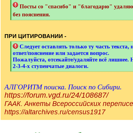
Посты со "спасибо" и "благодарю" удаля
без пояснения.
[
/
q
ПРИ ЦИТИРОВАНИИ -
]
[
Следует оставлять только ту часть текста, 
q
ответ/пояснение или задается вопрос.
]
Пожалуйста, отсекайте/удаляйте всё лишнее. 
2-3-4-х ступенчатые диалоги.
[
/
q
АЛГОРИТМ поиска. Поиск по Сибири.
]
https://forum.vgd.ru/24/108687/
ГААК. Анкеты Всероссийских переписе
https://altarchives.ru/census1917