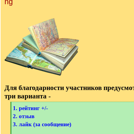
Для благодарности участников предусм
три варианта -
[
1. рейтинг +/-
q
2. отзыв
]
3. лайк (за сообщение)