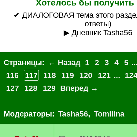
Хотелось бы получить 
✔ ДИАЛОГОВАЯ тема этого раздела (вопросы/
ответы)
▶ Дневник Tasha56
Страницы:
← Назад
1
2
3
4
5
..
116
117
118
119
120
121
...
12
127
128
129
Вперед →
Модераторы:
Tasha56
,
Tomilina