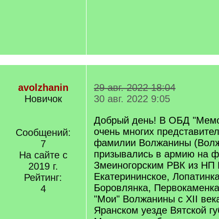
avolzhanin
29 авг. 2022 18:04
Новичок
30 авг. 2022 9:05
Добрый день! В ОБД "Мемо
очень многих представите
Сообщений:
фамилии Волжанины (Волж
7
призывались в армию на ф
На сайте с
Змеиногорским РВК из НП 
2019 г.
Екатерининское, Лопатинка
Рейтинг:
Боровлянка, Первокаменка
4
"Мои" Волжанины с XII ве
Яранском уезде Вятской гу