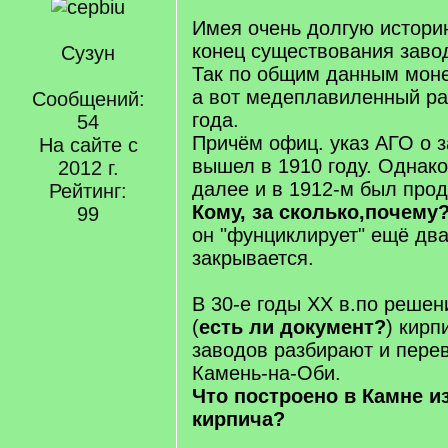
Имея очень долгую истори
конец существования завод
Сузун
Так по общим данным моне
а вот медеплавиленный ра
Сообщений:
года.
54
Причём офиц. указ АГО о 
На сайте с
вышел в 1910 году. Однако
2012 г.
далее и в 1912-м был прод
Рейтинг:
Кому, за сколько,почему
99
он "фунциклирует" ещё два
закрывается.
В 30-е годы ХХ в.по решен
(
есть ли документ?
) кирп
заводов разбирают и перев
Камень-на-Оби.
Что построено в Камне из
кирпича?