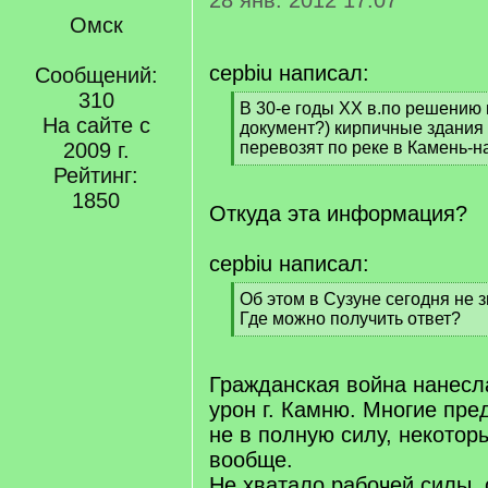
28 янв. 2012 17:07
Омск
cepbiu написал:
Сообщений:
310
[
В 30-е годы ХХ в.по решению 
На сайте с
q
документ?) кирпичные здания
]
2009 г.
перевозят по реке в Камень-н
[
Рейтинг:
/
1850
q
Откуда эта информация?
]
cepbiu написал:
[
Об этом в Сузуне сегодня не з
q
Где можно получить ответ?
]
[
/
q
Гражданская война нанесл
]
урон г. Камню. Многие пре
не в полную силу, некотор
вообще.
Не хватало рабочей силы, 