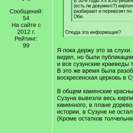
q
В 30-е годы ХХ в.по реше
]
(есть ли документ?) кирпи
Сообщений:
разбирают и перевозят по 
Оби.
54
[
На сайте с
/
2012 г.
Откуда эта информация?
q
[
Рейтинг:
]
/
99
q
Я пока держу это за слухи
]
видел, но были публикации
и все сузунские краеведы 
В это же время была разо
воскресенская церковь в С
В общем каменские красны
Сузуна вывезли весь кирпи
каменного, в плане дорев
истории, в Сузуне не остал
(Кроме остатков толчельни