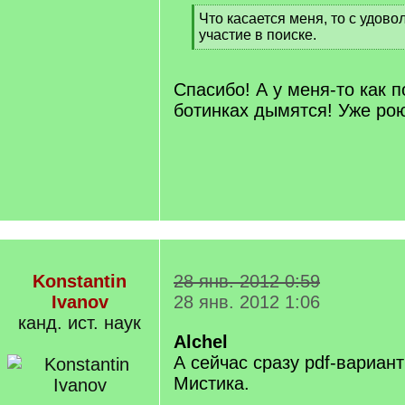
[
Что касается меня, то с удов
q
участие в поиске.
]
[
/
q
Спасибо! А у меня-то как 
]
ботинках дымятся! Уже рою
Konstantin
28 янв. 2012 0:59
Ivanov
28 янв. 2012 1:06
канд. ист. наук
Alchel
А сейчас сразу pdf-вариант
Мистика.