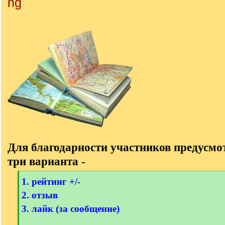
Для благодарности участников предусм
три варианта -
[
1. рейтинг +/-
q
2. отзыв
]
3. лайк (за сообщение)