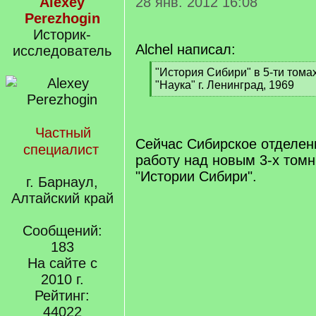
Alexey
28 янв. 2012 16:08
Perezhogin
Историк-
Alchel написал:
исследователь
[
"История Сибири" в 5-ти тома
q
"Наука" г. Ленинград, 1969
]
[
/
q
Частный
]
Сейчас Сибирское отделен
специалист
работу над новым 3-х том
"Истории Сибири".
г. Барнаул,
Алтайский край
Сообщений:
183
На сайте с
2010 г.
Рейтинг:
44022