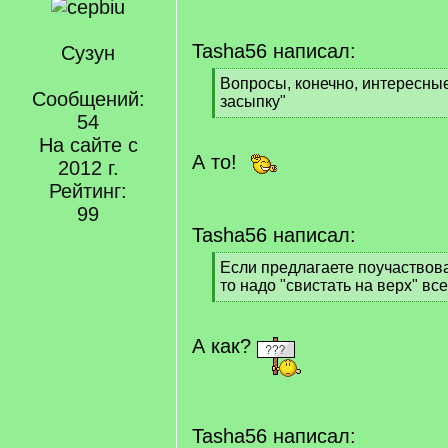
Tasha56 написал:
Сузун
[
Вопросы, конечно, интересные.
Сообщений:
q
засыпку"
]
54
[
/
На сайте с
q
А то!
2012 г.
]
Рейтинг:
99
Tasha56 написал:
[
Если предлагаете поучаствова
q
то надо "свистать на верх" все
]
[
/
q
А как?
]
Tasha56 написал: