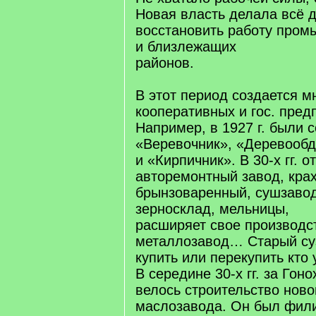
Новая власть делала всё д
восстановить работу пром
и близлежащих
районов.
В этот период создается м
кооперативных и гос. пред
Например, в 1927 г. были 
«Веревочник», «Деревообд
и «Кирпичник». В 30-х гг. 
авторемонтный завод, кра
брынзоваренный, сушзавод
зерносклад, мельницы,
расширяет свое производс
металлозавод… Старый суз
купить или перекупить кто 
В середине 30-х гг. за Гон
велось строительство ново
маслозавода. Он был фил