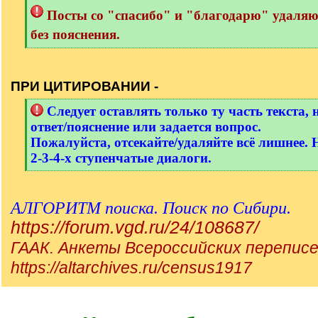
Посты со "спасибо" и "благодарю" удаля
без пояснения.
[
/
q
ПРИ ЦИТИРОВАНИИ -
]
[
Следует оставлять только ту часть текста, 
q
ответ/пояснение или задается вопрос.
]
Пожалуйста, отсекайте/удаляйте всё лишнее. 
2-3-4-х ступенчатые диалоги.
[
/
q
АЛГОРИТМ поиска. Поиск по Сибири.
]
https://forum.vgd.ru/24/108687/
ГААК. Анкеты Всероссийских переписе
https://altarchives.ru/census1917