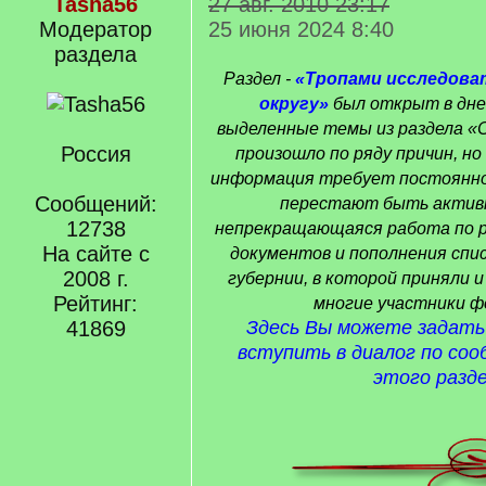
Tasha56
27 авг. 2010 23:17
Модератор
25 июня 2024 8:40
раздела
Раздел -
«Тропами исследова
округу»
был открыт в дне
выделенные темы из раздела «С
Россия
произошло по ряду причин, но
информация требует постоянног
Сообщений:
перестают быть актив
12738
непрекращающаяся работа по 
На сайте с
документов и пополнения спи
2008 г.
губернии, в которой приняли 
Рейтинг:
многие участники ф
41869
Здесь Вы можете задать
вступить в диалог по со
этого разде