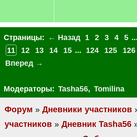
Страницы:
← Назад
1
2
3
4
5
..
11
12
13
14
15
...
124
125
126
Вперед →
Модераторы:
Tasha56
,
Tomilina
Форум
»
Дневники участников
участников
»
Дневник Tasha56