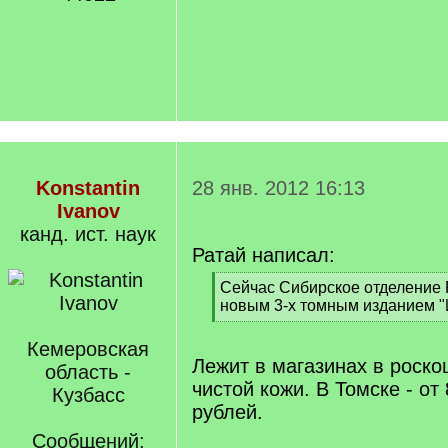
Konstantin
28 янв. 2012 16:13
Ivanov
канд. ист. наук
Ратай написал:
[
Сейчас Сибирское отделение 
q
новым 3-х томным изданием "
]
[
/
Кемеровская
q
Лежит в магазинах в роск
область -
]
чистой кожи. В Томске - от 
Кузбасс
рублей.
Сообщений: