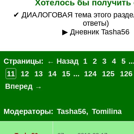
Хотелось бы получить 
✔ ДИАЛОГОВАЯ тема этого раздела (вопросы/
ответы)
▶ Дневник Tasha56
Страницы:
← Назад
1
2
3
4
5
..
11
12
13
14
15
...
124
125
126
Вперед →
Модераторы:
Tasha56
,
Tomilina