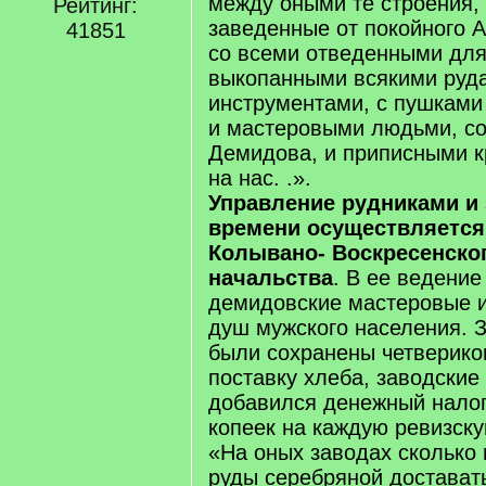
между оными те строения, 
Рейтинг:
заведенные от покойного 
41851
со всеми отведенными для 
выкопанными всякими руд
инструментами, с пушками
и масте­ровыми людьми, с
Демидова, и приписными к
на нас. .».
Управление рудниками и 
времени осуществляется
Колывано- Воскресенског
начальства
. В ее ведени
демидовские мастеровые и
душ мужского населения. 
были сохранены четверико
поставку хлеба, заводские
добавился денежный налог
копеек на каждую ревизску
«На оных заводах сколько
руды серебряной достават