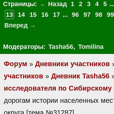
Страницы:
← Назад
1
2
3
4
5
..
13
14
15
16
17
...
96
97
98
99
Вперед →
Модераторы:
Tasha56
,
Tomilina
Форум
»
Дневники участников
участников
»
Дневник Tasha56
исследователя по Сибирскому 
дорогам истории населенных мес
округа [тема №31287]