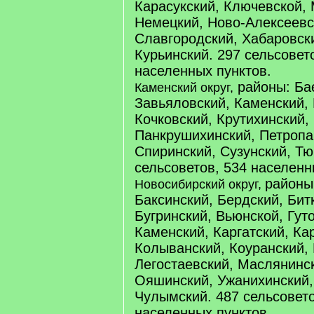
Карасукский, Ключевской,
Немецкий, Ново-Алексеевс
Славгородский, Хабаровск
Курьинский. 297 сельсовет
населенных пунктов.
районы: Ба
Каменский округ,
Завьяловский, Каменский, 
Кочковский, Крутихинский,
Панкрушихинский, Петропа
Спиринский, Сузунский, Т
сельсоветов, 534 населенн
районы
Новосибирский округ,
Баксинский, Бердский, Бит
Бугринский, Вьюнской, Гут
Каменский, Каргатский, Ка
Колыванский, Коуранский, 
Легостаевский, Маслянинс
Ояшинский, Ужанихинский,
Чулымский. 487 сельсовето
населенных пунктов.