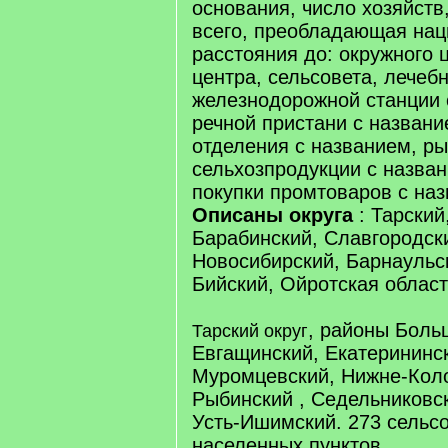
основания, число хозяйств
всего, преобладающая нац
расстояния до: окружного 
центра, сельсовета, лечебн
железнодорожной станции 
речной пристани с названи
отделения с названием, ры
сельхозпродукции с назва
покупки промтоваров с на
Описаны округа
: Тарский
Барабинский, Славгородск
Новосибирский, Барнаульс
Бийский, Ойротская област
, районы Боль
Тарский округ
Евгащинский, Екатерининс
Муромцевский, Нижне-Коло
Рыбинский , Седельниковск
Усть-Ишимский. 273 сельсо
населенных пунктов.