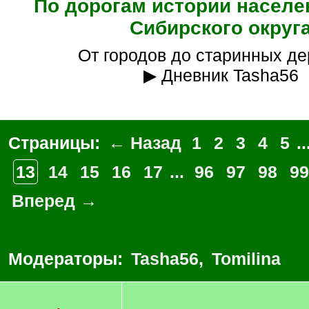
По дорогам истории населе
Сибирского округ
От городов до старинных д
▶ Дневник Tasha56
Страницы:
← Назад
1
2
3
4
5
..
13
14
15
16
17
...
96
97
98
99
Вперед →
Модераторы:
Tasha56
,
Tomilina