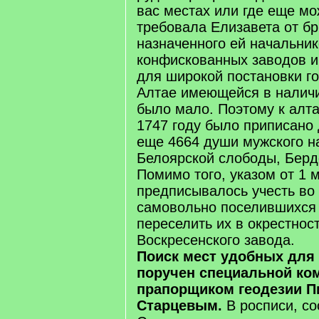
вас местах или где еще мож
требовала Елизавета от бр
назна­ченного ей начальни
конфискованных заводов и
для широкой постанов­ки г
Алтае имеющейся в налич
было мало. Поэтому к алт
1747 году было приписано
еще 4664 души мужского н
Белоярской слободы, Бердск
Помимо того, указом от 1 
предпи­сывалось учесть во
самовольно поселившихся
переселить их в окрестно­
Воскресенского завода.
Поиск мест удобных для
поручен специальной ком
прапор­щиком геодезии 
Старцевым.
В росписи, с