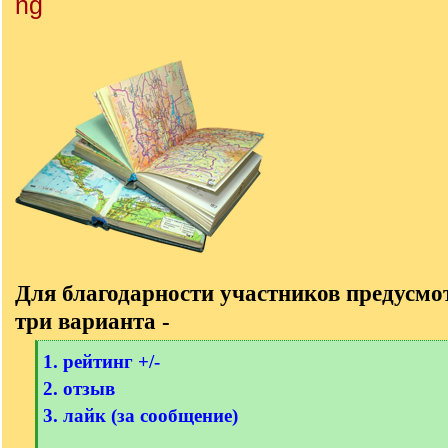
Для благодарности участников предусм
три варианта -
[
1. рейтинг +/-
q
2. отзыв
]
3. лайк (за сообщение)