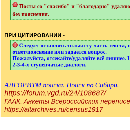
Посты со "спасибо" и "благодарю" удаля
без пояснения.
[
/
q
ПРИ ЦИТИРОВАНИИ -
]
[
Следует оставлять только ту часть текста, 
q
ответ/пояснение или задается вопрос.
]
Пожалуйста, отсекайте/удаляйте всё лишнее. 
2-3-4-х ступенчатые диалоги.
[
/
q
АЛГОРИТМ поиска. Поиск по Сибири.
]
https://forum.vgd.ru/24/108687/
ГААК. Анкеты Всероссийских переписе
https://altarchives.ru/census1917