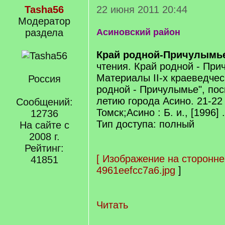
Tasha56
22 июня 2011 20:44
Модератор
раздела
Асиновский район
Край родной-Причулымь
чтения. Край родной - При
Материалы II-х краеведчес
Россия
родной - Причулымье", по
летию города Асино. 21-22
Сообщений:
Томск;Асино : Б. и., [1996] 
12736
Тип доступа: полный
На сайте с
2008 г.
Рейтинг:
[
Изображение на сторонне
41851
4961eefcc7a6.jpg
]
Читать