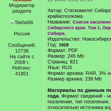
Модератор
Автор: Статкомитет Сибирс
раздела
крайисполкома
Название:
Список населенн
Сибирского края. Том 1. Ок
Россия
Сибири.
Издательство: Новосибирс
Год:
Сообщений:
1928
Формат: PDF
12736
Размер: 245 Mb
На сайте с
Страниц: 821
2008 г.
Язык: RUS
Рейтинг:
Формат архива: RAR, 3% н
41851
Размер архива: 239 Mb
Материалы по данным пе
года.
Формат сведений - н
поселения, тип поселения
относительно источника в