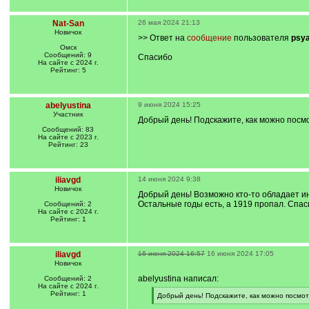
Nat-San
26 мая 2024 21:13
Новичок
>> Ответ на
сообщение
пользователя
psy
Омск
Сообщений: 9
Спасибо
На сайте с 2024 г.
Рейтинг: 5
abelyustina
9 июня 2024 15:25
Участник
Добрый день! Подскажите, как можно посмо
Сообщений: 83
На сайте с 2023 г.
Рейтинг: 23
iliavgd
14 июня 2024 9:38
Новичок
Добрый день! Возможно кто-то обладает ин
Остальные годы есть, а 1919 пропал. Спас
Сообщений: 2
На сайте с 2024 г.
Рейтинг: 1
iliavgd
16 июня 2024 16:57
16 июня 2024 17:05
Новичок
abelyustina написал:
Сообщений: 2
На сайте с 2024 г.
Рейтинг: 1
[
Добрый день! Подскажите, как можно посмот
q
[