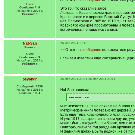
>> Ответ на
сообщение
пользователя
psy
Омск
Сообщений: 9
Это то, что сказали в загсе.
На сайте с 2024 г.
Лютеран в Красноярском крае я просмотрел
Рейтинг: 5
Красноярске и в деревне Верхний Суэтук, 
нет. Посмотрела с 1905 по 1919 гг, нет за
Красноярском крае просмотрены и лютеранс
встречались, попадались записи.
Nat-San
26 мая 2024 17:43
Новичок
>> Ответ на
сообщение
пользователя
psy
Омск
Сообщений: 9
Если вам известны еще лютеранские церки
На сайте с 2024 г.
Рейтинг: 5
psyandr
26 мая 2024 21:01
26 мая 2024 21:14
Сообщений: 4339
Nat-San написал:
На сайте с 2013 г.
Рейтинг: 1994
[
вам известны
q
[
]
/
мне неизвестны - я не архив и не бываю т
q
Метрические книги лютеранских церквей. 
]
Есть ещё тема Красноярского края, госархи
И уже 1917, настроения совсем другие, уже
может быть, как удобнее и ближе, чем ехать
Повторю, сначала год рождения архивно уз
И фамилия должна быть родной, не от при