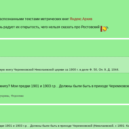
аспознанными текстами метрических книг
Яндекс.Архив
ь радует их открытость, чего нельзя сказать про Ростовский
ю книгу Черемховской Николаевской церкви за 1900 г. в деле Ф. 50, Оп. 9, Д. 1044.
книгу? Мои предки 1901 и 1903 г.р. . Должны были быть в приходе Черемховско
Букрины, Федосенко
дки 1901 и 1903 г.р. . Должны были быть в приходе Черемховской (Николаевской, с 1891- К