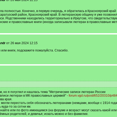
andr
от 26 мая 2024 12:15
а полностью. Конечно, в первую очередь, я обратилась в Красноярский край и
Каратузский район, Красноярский край. В лютеранскую общину я уже позвонила
писи. Родственники находились территориально в Иркутске, что свидетельству
кие и православные книги (иногда записывали лютеран в православные метри
andr
от 26 мая 2024 12:15
 или книги, подскажите пожалуйста. Спасибо.
ам, но я погуглил и нашлась тема "Метрические записи лютеран России
Записи лютеран в МК православных церквей" -
forum.vgd.ru/post/652/20310/p48
ва края.
 могли перестать себя обозначать лютеранами (немцами, вообще с 1914 года -
 куда-то за сотни км.
найте или по фото имеющимся (на форуме и возраст могут сказать какой или 
ёмных родителей, и девичья; искать можно и без фамилии.