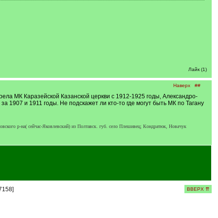
Лайк (1)
Наверх
##
рела МК Каразейской Казанской церкви с 1912-1925 годы, Александро-
а 1907 и 1911 годы. Не подскажет ли кто-то где могут быть МК по Тагану
вского р-на( сейчас-Яковлевский) из Полтавск. губ. село Плешивец; Кондратюк, Новачук
7158]
ВВЕРХ ⇈