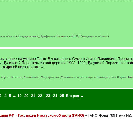
ская область), Спиридоновых(д.Трифоново, Пышминский ГО, Свердловская область)
живавших на участке Таган. В частности о Смоляк Иване Павловиче. Просмот
, Тулинской Параскевиевской церкви с 1908- 1910, Тулунской Параскевиеской з
-то другой церкви искать?
й р-н с.Хотеевка, Михайлово.; Миргородских ,Удовиченко- переселенцах в Приморье, село Озерное Киро
3
4
5
...
19
20
21
22
23
24
25
Вперед →
хивы РФ
»
Гос. архив Иркутской области (ГАИО)
» ГАИО. Фонд 789 [тема №5