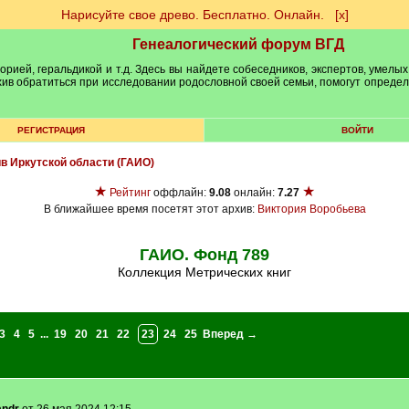
Нарисуйте свое древо. Бесплатно. Онлайн.
[х]
Генеалогический форум ВГД
рией, геральдикой и т.д. Здесь вы найдете собеседников, экспертов, умелых
рхив обратиться при исследовании родословной своей семьи, помогут опреде
РЕГИСТРАЦИЯ
ВОЙТИ
ив Иркутской области (ГАИО)
★
★
Рейтинг
оффлайн:
9.08
онлайн:
7.27
В ближайшее время посетят этот архив:
Виктория Воробьева
ГАИО. Фонд 789
Коллекция Метрических книг
3
4
5
...
19
20
21
22
23
24
25
Вперед →