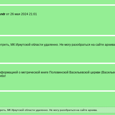
andr
от 26 мая 2024 21:01
треть, МК Иркутской области удаленно. Не могу разобраться на сайте архива
формацией о метрической книге Половинской Васильевской церкви (Васильевс
ибо!
реть, МК Иркутской области удаленно. Не могу разобраться на сайте архива.