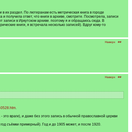
 в их раздел. По лютеранам есть метрическая книга в городе
 и получила ответ, что книги в архиве, смотрите. Посмотрела, записи
ют записи в Иркутском архиве. поэтому я и обращаюсь сюда. В
ческие книги, я встречала несколько записей). Вдруг кому-то
Наверх
##
Наверх
##
40528.htm
.
 это враги), и даже без этого запись в обычной православной церкви
год съёмки примерный). Год и до 1905 может, и после 1920.