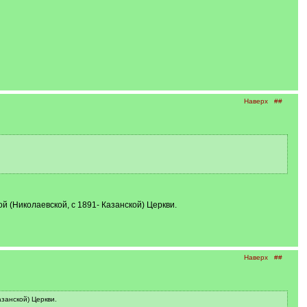
Наверх
##
й (Николаевской, с 1891- Казанской) Церкви.
Наверх
##
азанской) Церкви.