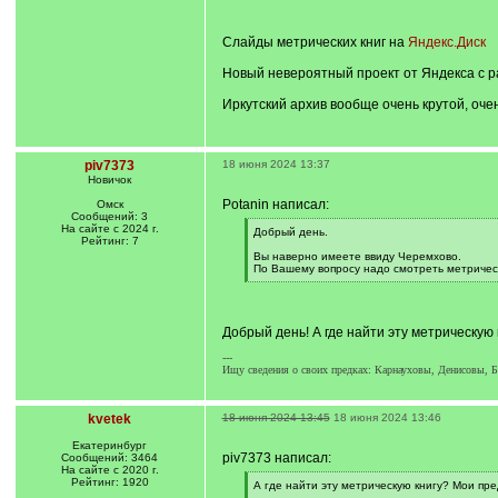
]
/
q
]
Слайды метрических книг на
Яндекс.Диск
Новый невероятный проект от Яндекса с р
Иркутский архив вообще очень крутой, очен
piv7373
18 июня 2024 13:37
Новичок
Potanin написал:
Омск
Сообщений: 3
На сайте с 2024 г.
[
Добрый день.
Рейтинг: 7
q
]
Вы наверно имеете ввиду Черемхово.
По Вашему вопросу надо смотреть метрическу
[
/
q
]
Добрый день! А где найти эту метрическую 
---
Ищу сведения о своих предках: Карнауховы, Денисовы, 
kvetek
18 июня 2024 13:45
18 июня 2024 13:46
Екатеринбург
piv7373 написал:
Сообщений: 3464
На сайте с 2020 г.
Рейтинг: 1920
[
А где найти эту метрическую книгу? Мои пре
q
[