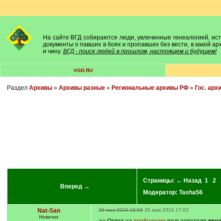
На сайте ВГД собираются люди, увлеченные генеалогией, исто
документы о павших в боях и пропавших без вести, в какой а
и чину.
ВГД - поиск людей в прошлом, настоящем и будущем!
VGD.RU
Раздел
Архивы
»
Архивы разные
»
Региональные архивы РФ
»
Гос. арх
Страницы:
← Назад
1
2
Вперед →
Модератор:
Tasha56
Nat-San
26 мая 2024 16:58
26 мая 2024 17:02
Новичок