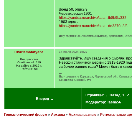
]
/
q
фонд 50, опись 9
]
Черемховская 1901
https://yandex.ru/archive/cata...fb8b9b/332
1903 здесь
https://yandex.ru/archive/cata...de3370d8/3
---
Ищу сведения об Анисимовых(Киров), Донсковых(Пензен
Charismatatyana
14 июля 2024 15:27
Здравствуйте. Ищу сведения о Смоляк, про
Владивосток
Невской станичной церкви с 1913-1920 годы
Сообщений: 119
На сайте с 2015 г.
за более ранние годы? Может быть в какой
Рейтинг: 58
---
Ищу сведения о Карасевых, Черниговской обл. Семеновски
с.Матвеиха Киевской. губ
Страницы:
← Назад
1
2
Вперед →
Модератор:
Tasha56
Генеалогический форум
»
Архивы
»
Архивы разные
»
Региональные ар