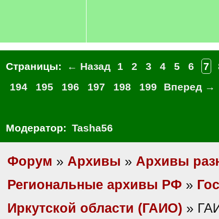
Страницы:
← Назад
1
2
3
4
5
6
7
194
195
196
197
198
199
Вперед →
Модератор:
Tasha56
Форум
»
Архивы
»
Архивы раз
Региональные архивы РФ
»
Гос
Иркутской области (ГАИО)
» ГА