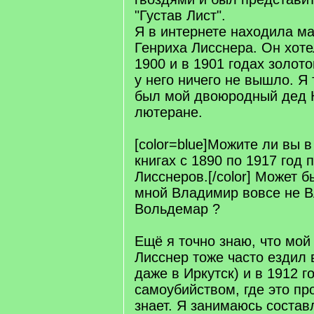
"Густав Лист".
Я в интернете находила м
Генриха Лисснера. Он хоте
1900 и в 1901 годах золото
у него ничего не вышло. Я 
был мой двоюродный дед К
лютеране.
[color=blue]Можите ли вы 
книгах с 1890 по 1917 год 
Лисснеров.[/color] Может 
мной Владимир вовсе не В
Вольдемар ?
Ещё я точно знаю, что мой
Лисснер тоже часто ездил 
даже в Иркутск) и в 1912 г
самоубийством, где это пр
знает. Я занимаюсь соста