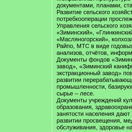
документами, планами, ст
Развитие сельского хозяйс
потребкооперации прослеж
Управления сельского хозя
«Зиминский», «Глинкински
«Масляногорский», колхоз
Райпо, МТС в виде годовы
анализов, отчётов, информ
Документы фондов «Зимин
завод», «Зиминский каниф
экстракционный завод» пов
развитии перерабатывающ
промышленности, базирую
сырье – лесе.
Документы учреждений кул
образования, здравоохран
занятости населения дают
развитии просвещения, ме
обслуживания, здоровье н