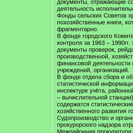
документы, отражающие с
деятельность исполнитель
Фонды сельских Советов х
похозяйственные книги, ко
фрагментарно.
В фонде городского Комит
контроля за 1963 – 1990гг.
документы проверок, рейд
производственной, хозяйс
финансовой деятельности 
учреждений, организаций.
В фонде отдела сбора и о
статистической информац
инспектуре учёта, районн
– вычислительной станции) 
содержатся статистические
хозяйственного развития г
Судопроизводство и орган
прокурорского надзора от
Межрайонная прокуратура