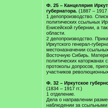
Ф. 25 – Канцелярия Иркут
губернатора.
(1887 – 1917 г
1 делопроизводство. Спис
политических ссыльных Ир
Енисейской губернии, а та
области.
2 делопроизводство. Прик
Иркутского генерал-губерн
местоназначении ссыльных
Восточную Сибирь. Матер
политических каторжанах с 
протоколы допросов, приго
участников революционных
Ф. 32 – Иркутское губерн
(1834 – 1917 гг.)
1 отделение.
Дела о направлении разм
наблюдении за ссыльными