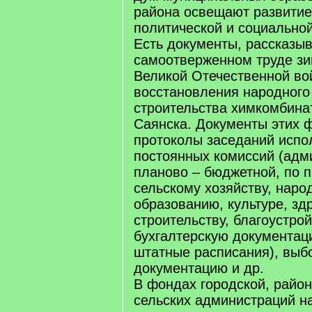
района освещают развитие
политической и социальной
Есть документы, рассказы
самоотверженном труде зи
Великой Отечественной во
восстановления народного 
строительства химкомбинат
Саянска. Документы этих 
протоколы заседаний испо
постоянных комиссий (адм
планово – бюджетной, по 
сельскому хозяйству, наро
образованию, культуре, з
строительству, благоустройс
бухгалтерскую документаци
штатные расписания), выб
документацию и др.
В фондах городской, райо
сельских администраций н