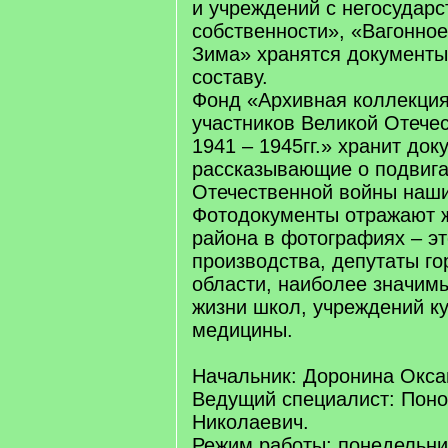
и учреждений с негосудар
собственности», «Вагонно
Зима» хранятся документы
составу.
Фонд «Архивная коллекция
участников Великой Отече
1941 – 1945гг.» хранит док
рассказывающие о подвига
Отечественной войны наши
Фотодокументы отражают ж
района в фотографиях – э
производства, депутаты го
области, наиболее значим
жизни школ, учреждений ку
медицины.
Начальник: Доронина Окса
Ведущий специалист: Пон
Николаевич.
Режим работы: понедельник