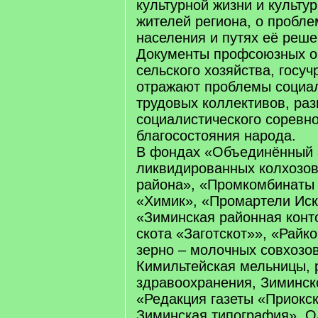
культурной жизни и культу
жителей региона, о пробле
населения и путях её реше
Документы профсоюзных о
сельского хозяйства, госуч
отражают проблемы социа
трудовых коллективов, раз
социалистического соревно
благосостояния народа.
В фондах «Объединённый
ликвидированных колхозов
района», «Промкомбинаты
«Химик», «Промартели Иск
«Зиминская районная конто
скота «Заготскот»», «Райк
зерно – молочных совхозов
Кимильтейская мельницы, 
здравоохранения, Зиминск
«Редакция газеты «Приокс
Зиминская типография», 