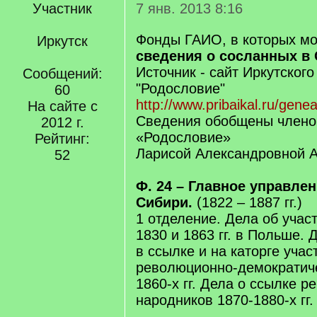
Участник
7 янв. 2013 8:16
Фонды ГАИО, в которых мо
Иркутск
сведения о сосланных в
Источник - сайт Иркутског
Сообщений:
"Родословие"
60
http://www.pribaikal.ru/gene
На сайте с
Сведения обобщены члено
2012 г.
«Родословие»
Рейтинг:
Ларисой Александровной 
52
Ф. 24 – Главное управле
Сибири.
(1822 – 1887 гг.)
1 отделение. Дела об учас
1830 и 1863 гг. в Польше.
в ссылке и на каторге учас
революционно-демократич
1860-х гг. Дела о ссылке 
народников 1870-1880-х гг.