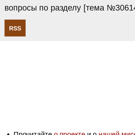
вопросы по разделу [тема №3061
RSS
Прочитайте
о проекте
и о
нашей мис