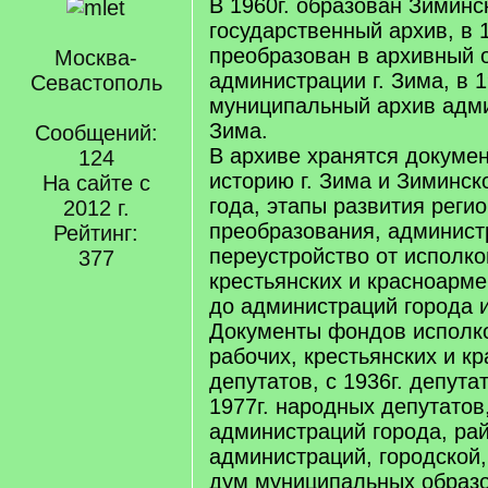
В 1960г. образован Зиминс
государственный архив, в 1
преобразован в архивный 
Москва-
администрации г. Зима, в 1
Севастополь
муниципальный архив адми
Зима.
Сообщений:
В архиве хранятся докуме
124
историю г. Зима и Зиминск
На сайте с
года, этапы развития регио
2012 г.
преобразования, админист
Рейтинг:
переустройство от исполко
377
крестьянских и красноарме
до администраций города и
Документы фондов исполк
рабочих, крестьянских и к
депутатов, с 1936г. депута
1977г. народных депутатов,
администраций города, рай
администраций, городской
дум муниципальных образ