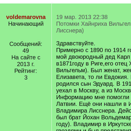
voldemarovna
19 мар. 2013 22:38
Начинающий
Потомки Хайнриха Вильгел
Лисснера)
Здравствуйте.
Сообщений:
Примерно с 1890 по 1914 г
49
мой двоюродный дед Карл 
На сайте с
в1871году в Риге,его отец
2013 г.
Вильгельм). Был женат, же
Рейтинг:
Елизавета, то ли Евдокия. 
3
родился сын Эдуард. В 191
уехал в Москву, а из Москв
Информацию мне помогли н
Латвии. Ещё они нашли в 
Владимира Лисснера. Дейс
был брат Йохан Вольдемар
году). Владимир в Иркутск
гвоздями и был представ