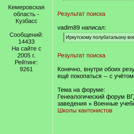
q
[
]
Кемеровская
/
q
Результат поиска
область -
]
Кузбасс
vadim89 написал:
Сообщений:
[
Иркутскому полубатальону во
14433
q
[
На сайте с
]
/
q
2005 г.
Результат поиска
]
Рейтинг:
9261
Конечно, внутри обоих рез
ещё покопаться -- с учётом
Тема на форуме:
Генеалогический форум ВГ
заведения » Военные учеб
Школы кантонистов