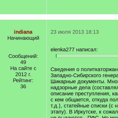
indiana
23 июля 2013 18:13
Начинающий
elenka277 написал:
Сообщений:
[
[
49
q
/
]
На сайте с
q
Сведения о политкаторжан
]
2012 г.
Западно-Сибирского генера
Рейтинг:
Шикарные документы. Мног
36
надзорные дела (составлял
описание преступления, ка
с кем общается, откуда пол
т.д.), статейные списки (с
этапу). В Иркутске, к сожа
не выдаются - ПФС. Но мо