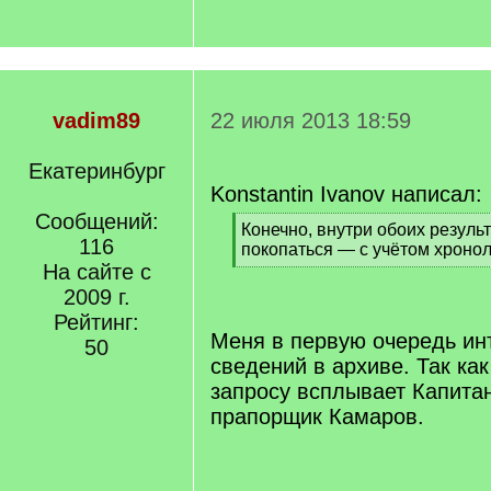
vadim89
22 июля 2013 18:59
Екатеринбург
Konstantin Ivanov написал:
Сообщений:
[
Конечно, внутри обоих резуль
116
q
покопаться — с учётом хронол
]
На сайте с
[
/
2009 г.
q
Рейтинг:
]
Меня в первую очередь ин
50
сведений в архиве. Так ка
запросу всплывает Капита
прапорщик Камаров.