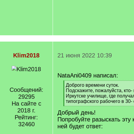
Klim2018
21 июня 2022 10:39
NataAni0409 написал:
[
Доброго времени суток.
Сообщений:
q
Подскажите, пожалуйста, кто- 
]
29295
Иркутске училище, где получа
типографского рабочего в 30- е
На сайте с
[
2018 г.
Добрый день!
/
Рейтинг:
q
Попробуйте разыскать эту 
]
32460
ней будет ответ: