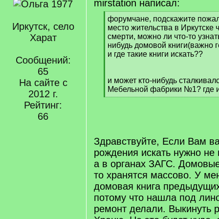
mirstation написал:
[
форумчане, подскажите пожал
Иркутск, село
q
место жительства в Иркутске 
]
Харат
смерти, можно ли что-то узнать
нибудь домовой книги(важно г
и где такие книги искать??
Сообщений:
65
и может кто-нибудь сталкивал
На сайте с
Мебельной фабрики №1? где и
2012 г.
[
Рейтинг:
/
66
q
]
Здравствуйте, Если Вам в
рождения искать нужно не 
а в органах ЗАГС. Домовые
то хранятся массово. У ме
домовая книга предыдущих
потому что нашла под лин
ремонт делали. Выкинуть р