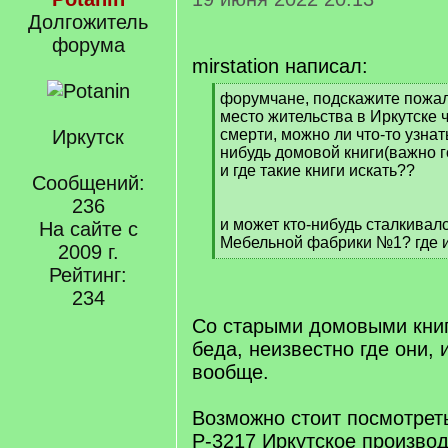
Долгожитель
форума
mirstation написал:
[
форумчане, подскажите пожал
q
место жительства в Иркутске 
]
Иркутск
смерти, можно ли что-то узнать
нибудь домовой книги(важно г
и где такие книги искать??
Сообщений:
236
и может кто-нибудь сталкивал
На сайте с
Мебельной фабрики №1? где и
2009 г.
[
Рейтинг:
/
234
q
]
Со старыми домовыми книг
беда, неизвестно где они, 
вообще.
Возможно стоит посмотрет
Р-3217 Иркутское произво