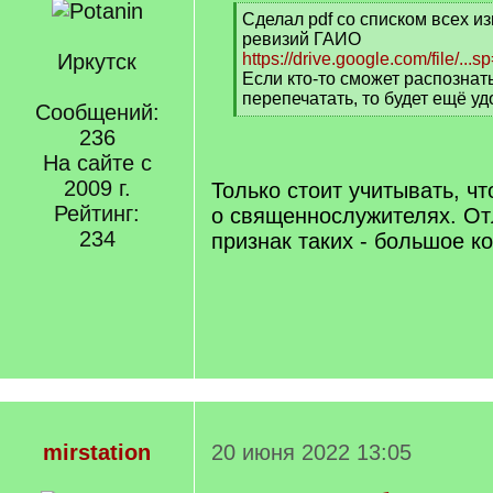
[
Сделал pdf со списком всех и
q
ревизий ГАИО
]
Иркутск
https://drive.google.com/file/...s
Если кто-то сможет распознать
перепечатать, то будет ещё уд
Сообщений:
[
236
/
q
На сайте с
]
2009 г.
Только стоит учитывать, чт
Рейтинг:
о священнослужителях. О
234
признак таких - большое к
mirstation
20 июня 2022 13:05