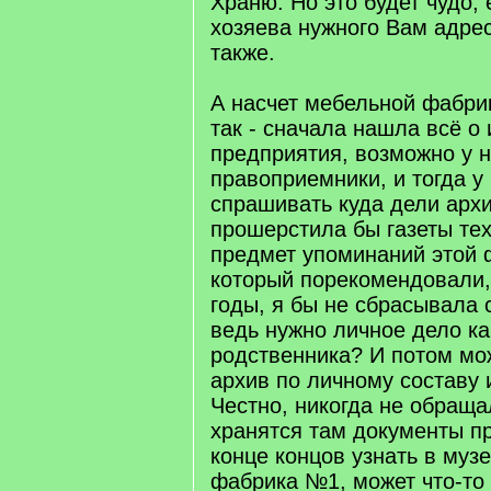
Храню. Но это будет чудо,
хозяева нужного Вам адре
также.
А насчет мебельной фабри
так - сначала нашла всё о 
предприятия, возможно у 
правоприемники, и тогда у
спрашивать куда дели арх
прошерстила бы газеты те
предмет упоминаний этой 
который порекомендовали,
годы, я бы не сбрасывала 
ведь нужно личное дело ка
родственника? И потом мо
архив по личному составу 
Честно, никогда не обраща
хранятся там документы п
конце концов узнать в музе
фабрика №1, может что-то 